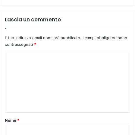
I
m
n
b
t
r
Lascia un commento
e
e
r
2
n
0
Il tuo indirizzo email non sarà pubblicato.
I campi obbligatori sono
a
2
contrassegnati
*
z
5
i
C
o
o
n
a
m
l
m
e
e
n
t
o
Nome
*
*