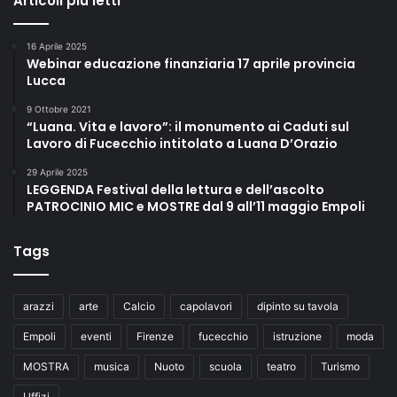
Articoli più letti
16 Aprile 2025
Webinar educazione finanziaria 17 aprile provincia
Lucca
9 Ottobre 2021
“Luana. Vita e lavoro”: il monumento ai Caduti sul
Lavoro di Fucecchio intitolato a Luana D’Orazio
29 Aprile 2025
LEGGENDA Festival della lettura e dell’ascolto
PATROCINIO MIC e MOSTRE dal 9 all’11 maggio Empoli
Tags
arazzi
arte
Calcio
capolavori
dipinto su tavola
Empoli
eventi
Firenze
fucecchio
istruzione
moda
MOSTRA
musica
Nuoto
scuola
teatro
Turismo
Uffizi