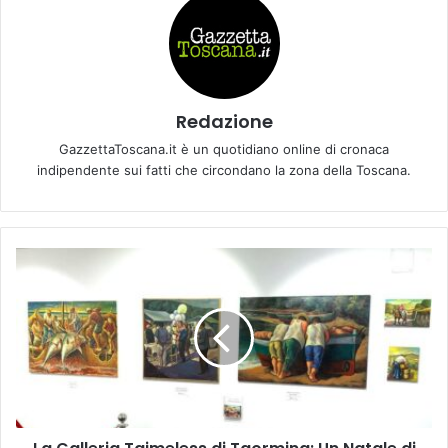
Redazione
GazzettaToscana.it è un quotidiano online di cronaca
indipendente sui fatti che circondano la zona della Toscana.
L
a
G
a
l
l
e
r
i
a