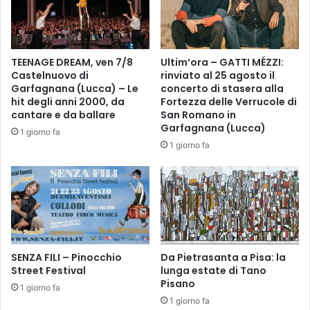
n
f
N
o
a
n
t
i
TEENAGE DREAM, ven 7/8
Ultim’ora – GATTI MÉZZI:
a
c
Castelnuovo di
rinviato al 25 agosto il
l
o
Garfagnana (Lucca) – Le
concerto di stasera alla
e
.
hit degli anni 2000, da
Fortezza delle Verrucole di
d
D
cantare e da ballare
San Romano in
i
o
Garfagnana (Lucca)
1 giorno fa
A
m
1 giorno fa
r
e
t
n
e
i
e
c
C
a
u
2
l
8
t
SENZA FILI – Pinocchio
Da Pietrasanta a Pisa: la
D
Street Festival
lunga estate di Tano
u
i
Pisano
r
c
1 giorno fa
a
e
1 giorno fa