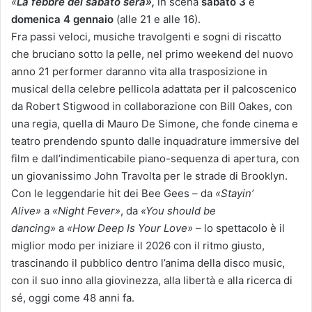
«
La febbre del sabato sera»,
in scena
sabato 3
e
domenica 4 gennaio
(alle 21 e alle 16).
Fra passi veloci, musiche travolgenti e sogni di riscatto
che bruciano sotto la pelle, nel primo weekend del nuovo
anno 21 performer daranno vita alla trasposizione in
musical della celebre pellicola adattata per il palcoscenico
da Robert Stigwood in collaborazione con Bill Oakes, con
una regia, quella di Mauro De Simone, che fonde cinema e
teatro prendendo spunto dalle inquadrature immersive del
film e dall’indimenticabile piano-sequenza di apertura, con
un giovanissimo John Travolta per le strade di Brooklyn.
Con le leggendarie hit dei Bee Gees – da
«Stayin’
Alive»
a
«Night Fever»
, da
«You should be
dancing»
a
«How Deep Is Your Love»
– lo spettacolo è il
miglior modo per iniziare il 2026 con il ritmo giusto,
trascinando il pubblico dentro l’anima della disco music,
con il suo inno alla giovinezza, alla libertà e alla ricerca di
sé, oggi come 48 anni fa.