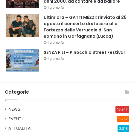
anni 2000, da cantare e da ballare
a
1 giorno fa
l
Ultim’ora – GATTI MÉZZI: rinviato al 25
l
agosto il concerto di stasera alla
a
Fortezza delle Verrucole di San
r
Romano in Garfagnana (Lucca)
e
/
1 giorno fa
T
SENZA FILI – Pinocchio Street Festival
u
1 giorno fa
t
t
i
i
v
Categorie
e
n
e
NEWS
10.947
r
d
EVENTI
9.252
ì
ATTUALITÀ
3.818
d