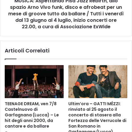
MUSICA: Aspettando Pisa Jazz Rebirth, allo
p
e
spazio Arno Vivo funk, disco e afrobeat per un
e
l
t
mese di groove tutto da ballare / Tutti i venerdì
c
t
dal 13 giugno al 4 luglio, inizio concerti ore
o
a
22.00, a cura di Associazione ExWide
n
n
s
d
i
o
Articoli Correlati
g
P
l
i
i
s
o
a
c
J
o
a
m
z
u
z
n
R
TEENAGE DREAM, ven 7/8
Ultim’ora – GATTI MÉZZI:
a
e
Castelnuovo di
rinviato al 25 agosto il
l
b
Garfagnana (Lucca) – Le
concerto di stasera alla
e
i
hit degli anni 2000, da
Fortezza delle Verrucole di
r
cantare e da ballare
San Romano in
t
Garfagnana (Lucca)