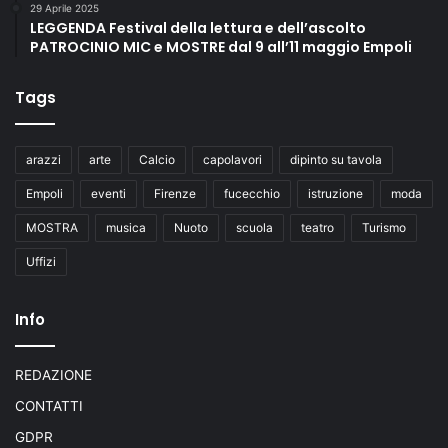
29 Aprile 2025
a
LEGGENDA Festival della lettura e dell’ascolto
c
PATROCINIO MIC e MOSTRE dal 9 all’11 maggio Empoli
u
r
Tags
a
d
i
arazzi
arte
Calcio
capolavori
dipinto su tavola
A
s
Empoli
eventi
Firenze
fucecchio
istruzione
moda
s
o
MOSTRA
musica
Nuoto
scuola
teatro
Turismo
c
Uffizi
i
a
z
Info
i
o
n
REDAZIONE
e
CONTATTI
E
x
GDPR