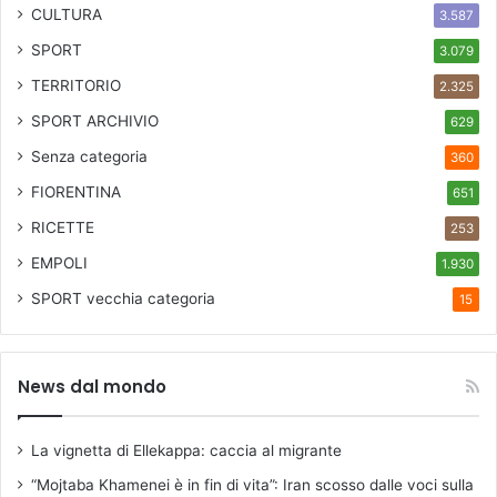
a
CULTURA
3.587
l
SPORT
3.079
1
3
TERRITORIO
2.325
g
SPORT ARCHIVIO
629
i
u
Senza categoria
360
g
FIORENTINA
651
n
o
RICETTE
253
a
EMPOLI
l
1.930
4
SPORT
vecchia categoria
15
l
u
g
l
News dal mondo
i
o
La vignetta di Ellekappa: caccia al migrante
,
i
“Mojtaba Khamenei è in fin di vita”: Iran scosso dalle voci sulla