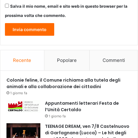
u
Salva il mio nome, email e sito web in questo browser per la
n
m
prossima volta che commento.
e
s
e
d
i
g
r
Recente
Popolare
Commenti
o
o
v
Colonie feline, il Comune richiama alla tutela degli
e
animali e alla collaborazione dei cittadini
t
1 giorno fa
u
Appuntamenti letterari Festa de
t
l’Unità Certaldo
t
1 giorno fa
o
d
TEENAGE DREAM, ven 7/8 Castelnuovo
a
di Garfagnana (Lucca) – Le hit degli
b