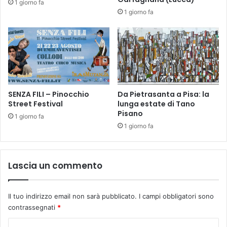
1 giorno fa
h
1 giorno fa
,
a
l
l
o
s
p
a
SENZA FILI – Pinocchio
Da Pietrasanta a Pisa: la
Street Festival
lunga estate di Tano
z
Pisano
i
1 giorno fa
o
1 giorno fa
A
r
n
Lascia un commento
o
V
i
Il tuo indirizzo email non sarà pubblicato.
I campi obbligatori sono
v
contrassegnati
*
o
f
C