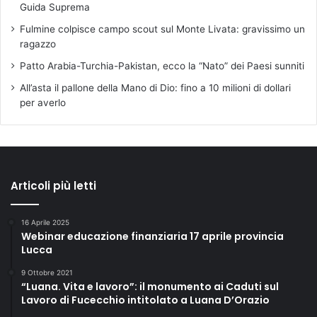
n
Guida Suprema
i
Fulmine colpisce campo scout sul Monte Livata: gravissimo un
z
ragazzo
i
o
Patto Arabia-Turchia-Pakistan, ecco la “Nato” dei Paesi sunniti
c
All’asta il pallone della Mano di Dio: fino a 10 milioni di dollari
o
per averlo
n
c
e
r
t
i
Articoli più letti
o
r
e
16 Aprile 2025
Webinar educazione finanziaria 17 aprile provincia
2
Lucca
2
.
9 Ottobre 2021
0
“Luana. Vita e lavoro”: il monumento ai Caduti sul
0
Lavoro di Fucecchio intitolato a Luana D’Orazio
,