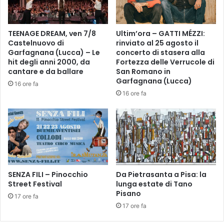
i
e
o
l
l
P
TEENAGE DREAM, ven 7/8
Ultim’ora – GATTI MÉZZI:
e
r
Castelnuovo di
rinviato al 25 agosto il
e
e
Garfagnana (Lucca) – Le
concerto di stasera alla
r
m
hit degli anni 2000, da
Fortezza delle Verrucole di
a
i
cantare e da ballare
San Romano in
p
o
Garfagnana (Lucca)
16 ore fa
a
L
16 ore fa
c
e
e
t
l
t
l
e
i
r
,
a
t
t
r
SENZA FILI – Pinocchio
Da Pietrasanta a Pisa: la
u
Street Festival
lunga estate di Tano
a
r
Pisano
v
a
17 ore fa
i
R
17 ore fa
o
a