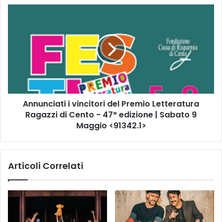
i
A
c
n
a
n
1
u
0
n
m
c
a
i
g
a
g
t
i
Annunciati i vincitori del Premio Letteratura
i
o
Ragazzi di Cento - 47° edizione | Sabato 9
i
“
v
Maggio <91342.1>
A
i
n
n
d
c
Articoli Correlati
a
i
r
t
p
o
e
r
r
i
v
d