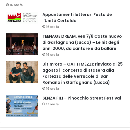
2
16 ore fa
.
Appuntamenti letterari Festa de
1
l’Unità Certaldo
>
16 ore fa
TEENAGE DREAM, ven 7/8 Castelnuovo
di Garfagnana (Lucca) – Le hit degli
anni 2000, da cantare e da ballare
16 ore fa
Ultim’ora – GATTI MÉZZI: rinviato al 25
agosto il concerto di stasera alla
Fortezza delle Verrucole di San
Romano in Garfagnana (Lucca)
16 ore fa
SENZA FILI – Pinocchio Street Festival
17 ore fa