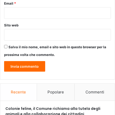
Email
*
n
e
|
S
Sito web
a
b
a
t
Salva il mio nome, email e sito web in questo browser per la
o
9
prossima volta che commento.
M
a
g
g
i
o
<
Recente
Popolare
Commenti
9
1
3
Colonie feline, il Comune richiama alla tutela degli
4
animali e alla collaborazione dei cittadini