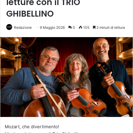
letture con il TRIO
GHIBELLINO
Redazione
9 Maggio 2026
0
105
2 minuti di lettura
Mozart, che divertimento!