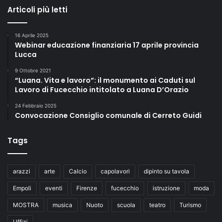
Articoli più letti
16 Aprile 2025
Webinar educazione finanziaria 17 aprile provincia
Lucca
9 Ottobre 2021
“Luana. Vita e lavoro”: il monumento ai Caduti sul
Lavoro di Fucecchio intitolato a Luana D’Orazio
24 Febbraio 2025
Convocazione Consiglio comunale di Cerreto Guidi
Tags
arazzi
arte
Calcio
capolavori
dipinto su tavola
Empoli
eventi
Firenze
fucecchio
istruzione
moda
MOSTRA
musica
Nuoto
scuola
teatro
Turismo
Uffizi