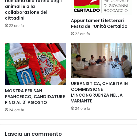
richiama alla tutela degli
r
A
animali e alla
a
P
collaborazione dei
n
R
cittadini
Appuntamenti letterari
d
I
22 ore fa
Festa de l’Unità Certaldo
i
M
22 ore fa
n
A
u
V
m
O
e
L
r
T
i
A
:
A
o
J
URBANISTICA, CHIARITA IN
l
A
COMMISSIONE
MOSTRA PER SAN
t
K
L’INCONGRUENZA NELLA
FRANCESCO, CANDIDATURE
r
A
VARIANTE
FINO AL 31 AGOSTO
e
R
24 ore fa
24 ore fa
5
T
.
A
0
,
0
B
Lascia un commento
0