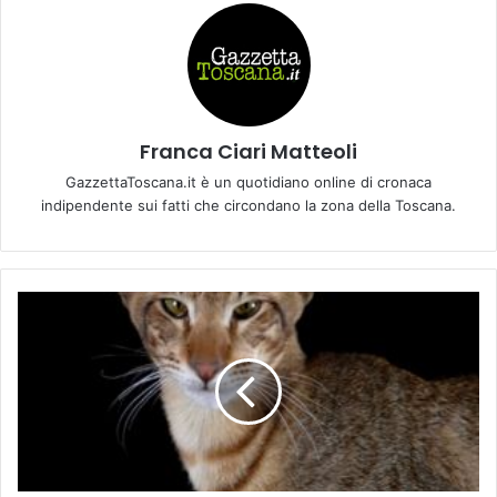
Franca Ciari Matteoli
GazzettaToscana.it è un quotidiano online di cronaca
indipendente sui fatti che circondano la zona della Toscana.
“
U
n
g
a
t
t
o
p