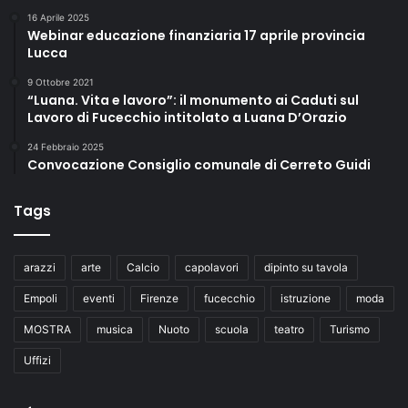
16 Aprile 2025
Webinar educazione finanziaria 17 aprile provincia
Lucca
9 Ottobre 2021
“Luana. Vita e lavoro”: il monumento ai Caduti sul
Lavoro di Fucecchio intitolato a Luana D’Orazio
24 Febbraio 2025
Convocazione Consiglio comunale di Cerreto Guidi
Tags
arazzi
arte
Calcio
capolavori
dipinto su tavola
Empoli
eventi
Firenze
fucecchio
istruzione
moda
MOSTRA
musica
Nuoto
scuola
teatro
Turismo
Uffizi