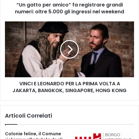
“Un gatto per amico” fa registrare grandi
e
numeri: oltre 5.000 gli ingressi nel weekend
r
a
m
V
i
I
c
N
o
C
”
I
f
E
a
L
r
E
e
O
g
VINCI E LEONARDO PER LA PRIMA VOLTA A
N
i
JAKARTA, BANGKOK, SINGAPORE, HONG KONG
A
s
R
t
D
r
O
Articoli Correlati
a
P
r
E
e
R
Colonie feline, il Comune
g
L