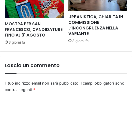
l
M
o
URBANISTICA, CHIARITA IN
n
COMMISSIONE
MOSTRA PER SAN
t
L’INCONGRUENZA NELLA
FRANCESCO, CANDIDATURE
e
VARIANTE
FINO AL 31 AGOSTO
c
3 giorni fa
3 giorni fa
a
t
i
n
Lascia un commento
i
Il tuo indirizzo email non sarà pubblicato.
I campi obbligatori sono
contrassegnati
*
C
o
m
m