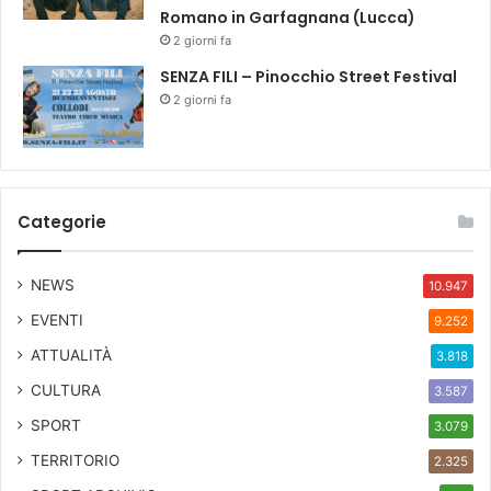
Romano in Garfagnana (Lucca)
2 giorni fa
SENZA FILI – Pinocchio Street Festival
2 giorni fa
Categorie
NEWS
10.947
EVENTI
9.252
ATTUALITÀ
3.818
CULTURA
3.587
SPORT
3.079
TERRITORIO
2.325