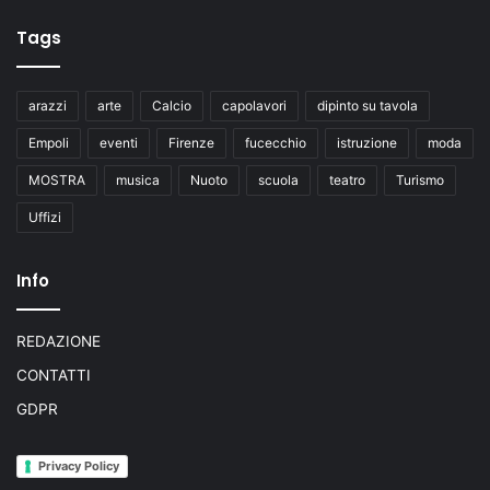
Tags
arazzi
arte
Calcio
capolavori
dipinto su tavola
Empoli
eventi
Firenze
fucecchio
istruzione
moda
MOSTRA
musica
Nuoto
scuola
teatro
Turismo
Uffizi
Info
REDAZIONE
CONTATTI
GDPR
Privacy Policy