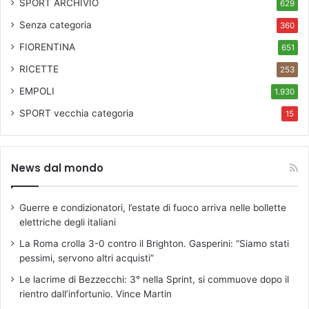
SPORT ARCHIVIO
629
Senza categoria
360
FIORENTINA
651
RICETTE
253
EMPOLI
1.930
SPORT
vecchia categoria
15
News dal mondo
Guerre e condizionatori, l’estate di fuoco arriva nelle bollette
elettriche degli italiani
La Roma crolla 3-0 contro il Brighton. Gasperini: “Siamo stati
pessimi, servono altri acquisti”
Le lacrime di Bezzecchi: 3° nella Sprint, si commuove dopo il
rientro dall’infortunio. Vince Martin