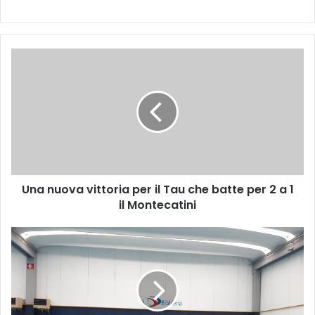
U
n
a
n
u
o
v
a
v
Una nuova vittoria per il Tau che batte per 2 a 1
i
il Montecatini
t
t
o
R
r
i
i
s
a
u
p
l
e
t