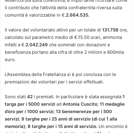
Misericordia sulla collettività, è importante ricordare come
il contributo che l’attività della confraternita riversa sulla
comunità è valorizzabile in €.
2.664.535.
Il valore del volontariato attivo per un totale di
131.758
ore,
calcolato sul parametro medio di €.15.50 orari, ammonta
infatti a €.
2.042.249
che sommati con donazioni e
beneficenza portano alla cifra di oltre 2 milioni e 600mila
euro.
L’Assemblea della Fratellanza si è poi conclusa con le
premiazioni dei volontari per i servizi effettuati.
Sono stati
42
i premiati. In particolare è stata assegnata
1
targa per i 5000 servizi
ad
Antonia Cuscito
;
11 medaglie
d’oro per i 1000 servizi
;
13 benemerenze per i 500
servizi
;
9 targhe per i 25 anni di servizio (di cui 1 alla
memoria)
;
8 targhe per i 15 anni di servizio.
Un encomio è