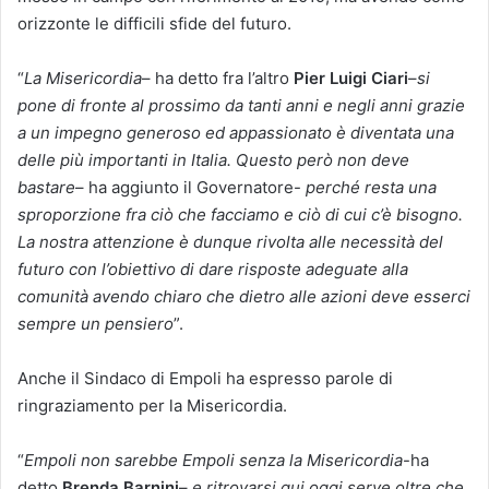
orizzonte le difficili sfide del futuro.
“
La Misericordia
– ha detto fra l’altro
Pier Luigi Ciari
–
si
pone di fronte al prossimo da tanti anni e negli anni grazie
a un impegno generoso ed appassionato è diventata una
delle più importanti
in Italia. Questo però non deve
bastare
– ha aggiunto il Governatore-
perché resta una
sproporzione fra ciò che facciamo e ciò di cui c’è bisogno.
La nostra attenzione è dunque rivolta alle necessità del
futuro con l’obiettivo di dare risposte adeguate alla
comunità avendo chiaro che dietro alle azioni deve esserci
sempre un pensiero
”.
Anche il Sindaco di Empoli ha espresso parole di
ringraziamento per la Misericordia.
“
Empoli non sarebbe Empoli senza la Misericordia
-ha
detto
Brenda Barnini
–
e ritrovarsi qui oggi serve oltre che