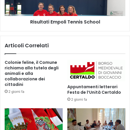
r
a
i
t
l
i
T
Risultati Empoli Tennis School
E
a
m
u
p
c
o
Articoli Correlati
h
l
e
i
b
T
Colonie feline, il Comune
a
e
richiama alla tutela degli
t
n
animali e alla
t
n
collaborazione dei
e
i
cittadini
Appuntamenti letterari
p
s
2 giorni fa
Festa de l’Unità Certaldo
e
S
2 giorni fa
r
c
2
h
a
o
1
o
i
l