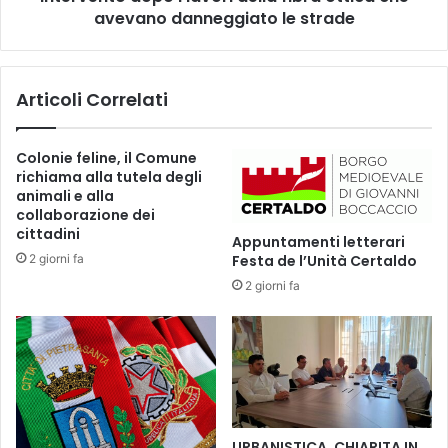
O
l
avevano danneggiato le strade
R
a
E
d
9
i
,
Articoli Correlati
f
3
f
0
i
Colonie feline, il Comune
_
d
richiama alla tutela degli
P
a
animali e alla
R
,
collaborazione dei
E
a
cittadini
Appuntamenti letterari
S
r
2 giorni fa
Festa de l’Unità Certaldo
E
r
N
2 giorni fa
i
T
v
A
a
Z
n
I
o
O
l
N
e
E
a
URBANISTICA, CHIARITA IN