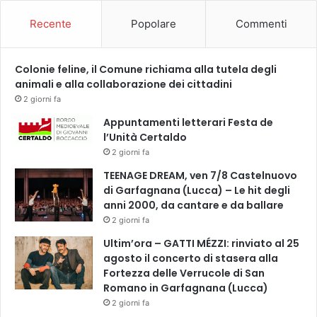
U
t
O
Recente
Popolare
Commenti
t
L
i
E
c
,
Colonie feline, il Comune richiama alla tutela degli
a
C
animali e alla collaborazione dei cittadini
c
O
h
2 giorni fa
N
e
Appuntamenti letterari Festa de
B
a
l’Unità Certaldo
E
v
2 giorni fa
A
e
T
v
TEENAGE DREAM, ven 7/8 Castelnuovo
O
a
di Garfagnana (Lucca) – Le hit degli
A
n
anni 2000, da cantare e da ballare
N
o
2 giorni fa
G
d
Ultim’ora – GATTI MÉZZI: rinviato al 25
E
a
agosto il concerto di stasera alla
L
n
Fortezza delle Verrucole di San
I
n
Romano in Garfagnana (Lucca)
C
e
2 giorni fa
O
g