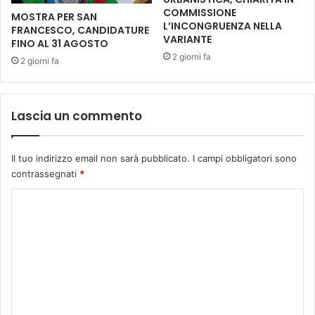
D
s
COMMISSIONE
MOSTRA PER SAN
E
f
L’INCONGRUENZA NELLA
FRANCESCO, CANDIDATURE
L
a
VARIANTE
FINO AL 31 AGOSTO
V
l
2 giorni fa
2 giorni fa
I
t
D
a
E
t
O
u
Lascia un commento
G
r
A
e
M
:
Il tuo indirizzo email non sarà pubblicato.
I campi obbligatori sono
E
i
contrassegnati
*
,
n
"
t
C
A
e
o
R
r
S
m
v
E
e
m
T
n
A
e
t
N
o
n
I