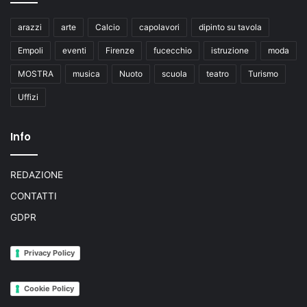
arazzi
arte
Calcio
capolavori
dipinto su tavola
Empoli
eventi
Firenze
fucecchio
istruzione
moda
MOSTRA
musica
Nuoto
scuola
teatro
Turismo
Uffizi
Info
REDAZIONE
CONTATTI
GDPR
Privacy Policy
Cookie Policy