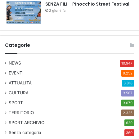
C
g
SENZA FILI – Pinocchio Street Festival
O
i
2 giorni fa
M
a
E
t
G
o
U
l
I
e
Categorie
D
s
A
t
r
NEWS
10.947
a
EVENTI
9.252
d
e
ATTUALITÀ
3.818
CULTURA
3.587
SPORT
3.079
TERRITORIO
2.325
SPORT ARCHIVIO
629
Senza categoria
360