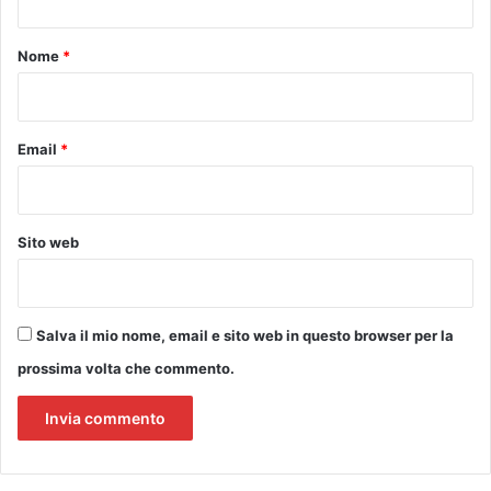
d
t
M
o
A
p
o
Nome
*
"
o
*
,
i
R
l
E
a
Email
*
A
v
L
o
I
r
Z
i
Sito web
Z
d
A
e
T
l
O
l
Salva il mio nome, email e sito web in questo browser per la
D
a
A
prossima volta che commento.
f
L
i
L
b
E
r
S
a
C
o