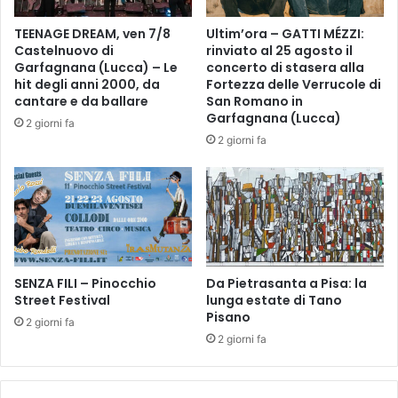
l
D
o
I
TEENAGE DREAM, ven 7/8
Ultim’ora – GATTI MÉZZI:
n
B
Castelnuovo di
rinviato al 25 agosto il
_
E
Garfagnana (Lucca) – Le
concerto di stasera alla
A
L
hit degli anni 2000, da
Fortezza delle Verrucole di
A
L
cantare e da ballare
San Romano in
n
E
Garfagnana (Lucca)
2 giorni fa
n
Z
2 giorni fa
e
Z
-
A
S
P
o
E
p
R
h
M
i
I
e
SENZA FILI – Pinocchio
Da Pietrasanta a Pisa: la
S
Street Festival
lunga estate di Tano
B
S
Pisano
a
C
2 giorni fa
i
A
2 giorni fa
l
R
l
N
y
E