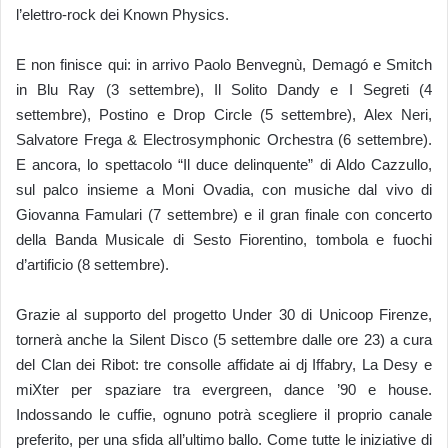
l’elettro-rock dei Known Physics.
E non finisce qui: in arrivo Paolo Benvegnù, Demagó e Smitch
in Blu Ray (3 settembre), Il Solito Dandy e I Segreti (4
settembre), Postino e Drop Circle (5 settembre), Alex Neri,
Salvatore Frega & Electrosymphonic Orchestra (6 settembre).
E ancora, lo spettacolo “Il duce delinquente” di Aldo Cazzullo,
sul palco insieme a Moni Ovadia, con musiche dal vivo di
Giovanna Famulari (7 settembre) e il gran finale con concerto
della Banda Musicale di Sesto Fiorentino, tombola e fuochi
d’artificio (8 settembre).
Grazie al supporto del progetto Under 30 di Unicoop Firenze,
tornerà anche la Silent Disco (5 settembre dalle ore 23) a cura
del Clan dei Ribot: tre consolle affidate ai dj Iffabry, La Desy e
miXter per spaziare tra evergreen, dance ’90 e house.
Indossando le cuffie, ognuno potrà scegliere il proprio canale
preferito, per una sfida all’ultimo ballo. Come tutte le iniziative di