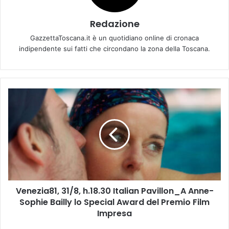
Redazione
GazzettaToscana.it è un quotidiano online di cronaca
indipendente sui fatti che circondano la zona della Toscana.
V
e
n
e
z
i
a
8
1
Venezia81, 31/8, h.18.30 Italian Pavillon_A Anne-
,
Sophie Bailly lo Special Award del Premio Film
3
1
Impresa
/