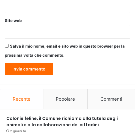
i
o
F
Sito web
i
l
m
I
Salva il mio nome, email e sito web in questo browser per la
m
p
prossima volta che commento.
r
e
s
a
Recente
Popolare
Commenti
Colonie feline, il Comune richiama alla tutela degli
animali e alla collaborazione dei cittadini
2 giorni fa