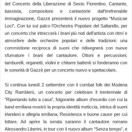
del Concerto della Liberazione di Sesto Fiorentino. Cantante,
bassista, compositore e cantastorie dall’irrefrenabile
immaginazione, Gazzé presenterà il nuovo progetto “Musicae
Loci”. Con lui sul palco l’Orchestra Popolare del Saltarello, per
un concerto che intreccerà i brani più noti dell’artista con ritmi e
atmosfere delle orchestre popolari e delle tradizioni: una
commistione reciproca di suoni che ridisegnerà con nuove
sfumature i brani del cantautore. Ottoni e percussioni,
tamburelli, organetti, violini e chitarre battenti si fonderanno con
le sonorità di Gazzè per un concerto nuovo e spettacolare.
Si continua lunedì 2 settembre con il combat folk dei Modena
City Ramblers, un concerto per celebrare il trentennale di
“Riportando tutto a casa”, folgorante album d’esordio con cui la
band emiliana mostrò la propria identità meticcia, intrisa di suoni
irlandesi e allegria emiliana, Resistenza e buone cause per cui
lottare. Ad aprire la serata saranno il cantautore romano
Alessandro Liberini, in tour con il nuovo album “Senza tempo”, e