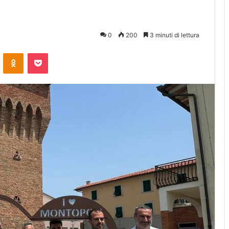
0
200
3 minuti di lettura
ontakte
Odnoklassniki
Pocket