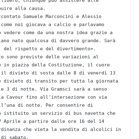
 libero, chiunque può assistere alle
buire alla causa.
ccontato Samuele Marconcini e Alessio
 come noi giocava a calcio e parlavamo
o vedere come da una nostra idea grazie a
iano nato qualcosa di davvero grande. Sarà
, del rispetto e del divertimento».
to sono previste delle variazioni al
e in piazza della Costituzione, il cuore
 il divieto di sosta dalle 8 di venerdì 13
e divieto di transito per tutta la giornata
le 3 di notte. Via Gramsci sarà a senso
ia Cavour fino all’intersezione con via
ll’una di notte. Per consentire di
o istituito un servizio di bus navetta che
V Aprile a partire dalle ore 16 del 14
rdinanza che vieta la vendita di alcolici in
 di sabato.