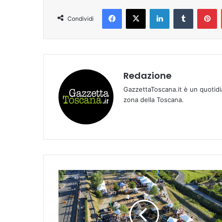
Facebook
X
LinkedIn
Tumblr
Pinterest
Condividi
Redazione
GazzettaToscana.it è un quotidi
zona della Toscana.
A
M
O
N
S