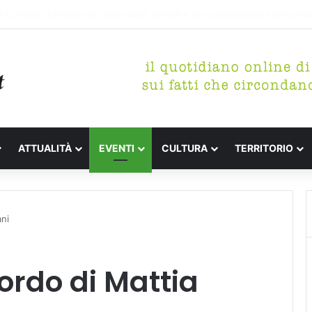
tterari Festa de l’Unità Certaldo
ATTUALITÀ
EVENTI
CULTURA
TERRITORIO
ani
cordo di Mattia