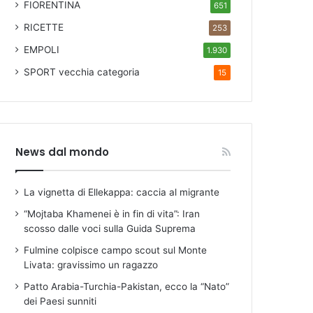
FIORENTINA
651
RICETTE
253
EMPOLI
1.930
SPORT
vecchia categoria
15
News dal mondo
La vignetta di Ellekappa: caccia al migrante
“Mojtaba Khamenei è in fin di vita”: Iran
scosso dalle voci sulla Guida Suprema
Fulmine colpisce campo scout sul Monte
Livata: gravissimo un ragazzo
Patto Arabia-Turchia-Pakistan, ecco la “Nato”
dei Paesi sunniti