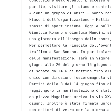
conclusione dell’evento. L’accesso è
partite, visitare gli stand e contri
«Siamo un gruppo di amici – hanno ra
Fiaschi dell’organizzazione – Mattia
spesso di sport insieme. Oggi è bell
Gianluca Romano e Gianluca Mancini s
una giornata all’insegna dello sport
Per permettere la riuscita dell’even
traffico a San Romano. In particolar
della manifestazione, sarà in vigore
giugno alle 20 del giorno 16 giugno 
di sabato dalle 6 di mattina fino al
unico con direzione Toscoromagnola v
Pertini dalle 8 del 14 giugno fino a
raggiungere la manifestazione è stat
da piazza Magellano arriva in via XX
giugno. Inoltre è stata firmata un’o
contenitori di vetro per la giornata