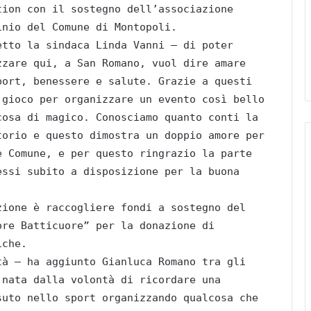
tion con il sostegno dell’associazione
inio del Comune di Montopoli.
etto la sindaca Linda Vanni – di poter
zzare qui, a San Romano, vuol dire amare
port, benessere e salute. Grazie a questi
 gioco per organizzare un evento così bello
cosa di magico. Conosciamo quanto conti la
torio e questo dimostra un doppio amore per
e Comune, e per questo ringrazio la parte
essi subito a disposizione per la buona
zione è raccogliere fondi a sostegno del
ore Batticuore” per la donazione di
iche.
tà – ha aggiunto Gianluca Romano tra gli
 nata dalla volontà di ricordare una
suto nello sport organizzando qualcosa che