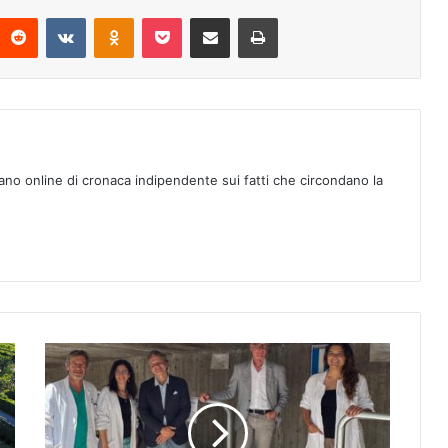
Reddit
VKontakte
Odnoklassniki
Pocket
Condividi via mail
Stampa
ano online di cronaca indipendente sui fatti che circondano la
I
l
R
o
t