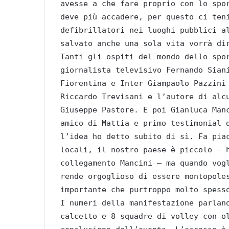
avesse a che fare proprio con lo spo
deve più accadere, per questo ci ten
defibrillatori nei luoghi pubblici a
salvato anche una sola vita vorrà di
Tanti gli ospiti del mondo dello spo
giornalista televisivo Fernando Sian
Fiorentina e Inter Giampaolo Pazzini
Riccardo Trevisani e l’autore di alc
Giuseppe Pastore. E poi Gianluca Man
amico di Mattia e primo testimonial 
l’idea ho detto subito di sì. Fa pia
locali, il nostro paese è piccolo – 
collegamento Mancini – ma quando vog
rende orgoglioso di essere montopole
importante che purtroppo molto spess
I numeri della manifestazione parlan
calcetto e 8 squadre di volley con o