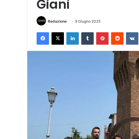
Giani
Redazione
9 Giugno 2025
Facebook
X
LinkedIn
Tumblr
Pinterest
Reddit
VK