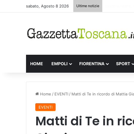
sabato, Agosto 8 2026
Ultime notizie
Appuntamenti le
HOME
EMPOLI
FIORENTINA
SPORT
Home
/
EVENTI
/
Matti di Te in ricordo di Mattia Gi
EVENTI
Matti di Te in ri