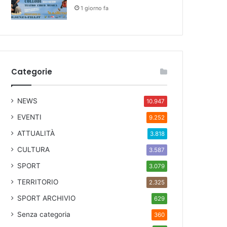
1 giorno fa
Categorie
NEWS
10.947
EVENTI
9.252
ATTUALITÀ
3.818
CULTURA
3.587
SPORT
3.079
TERRITORIO
2.325
SPORT ARCHIVIO
629
Senza categoria
360