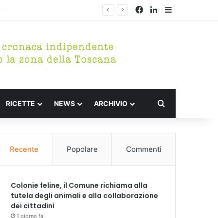
Facebook
LinkedIn
Barra lateral
Cerca per
RICETTE
NEWS
ARCHIVIO
Recente
Popolare
Commenti
Colonie feline, il Comune richiama alla
tutela degli animali e alla collaborazione
dei cittadini
1 giorno fa