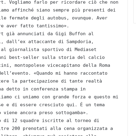
rt. Vogliamo farlo per ricordare ciò che non
iamo affinché siano sempre più presenti dei
lle fermate degli autobus, ovunque. Aver
re aver fatto tantissimo».
rt già annunciati da Gigi Buffon al
i, dall’ex attaccante di Sampdoria,
 al giornalista sportivo di Mediaset
uni best-seller sulla storia del calcio
cini, montopolese vicecapitano della Roma
dell’evento. «Quando mi hanno raccontato
cere la partecipazione di tante realtà
ha detto in conferenza stampa in
liamo ci uniamo con grande forza e questo mi
se e di essere cresciuto qui. È un tema
o viene ancora preso sottogamba».
o di 12 squadre iscritte al torneo di
ltre 200 prenotati alla cena organizzata a