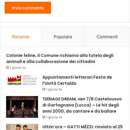
c
o
l
o
V
A
Recente
Popolare
Commenti
D
O
A
Colonie feline, il Comune richiama alla tutela degli
V
animali e alla collaborazione dei cittadini
I
1 giorno fa
V
Appuntamenti letterari Festa de
E
l’Unità Certaldo
R
1 giorno fa
E
C
TEENAGE DREAM, ven 7/8 Castelnuovo
O
di Garfagnana (Lucca) – Le hit degli
N
anni 2000, da cantare e da ballare
M
1 giorno fa
E
Ultim’ora – GATTI MÉZZI: rinviato al 25