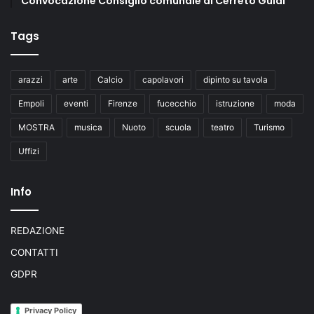
Convocazione Consiglio comunale di Cerreto Guidi
Tags
arazzi
arte
Calcio
capolavori
dipinto su tavola
Empoli
eventi
Firenze
fucecchio
istruzione
moda
MOSTRA
musica
Nuoto
scuola
teatro
Turismo
Uffizi
Info
REDAZIONE
CONTATTI
GDPR
Privacy Policy