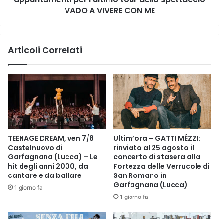
"
I
VADO A VIVERE CON ME
C
N
A
I
R
:
Articoli Correlati
T
s
A
o
E
l
T
d
I
o
C
u
A
t
D
,
E
r
TEENAGE DREAM, ven 7/8
Ultim’ora – GATTI MÉZZI:
L
a
Castelnuovo di
rinviato al 25 agosto il
L
d
Garfagnana (Lucca) – Le
concerto di stasera alla
O
d
hit degli anni 2000, da
Fortezza delle Verrucole di
S
o
cantare e da ballare
San Romano in
P
p
Garfagnana (Lucca)
1 giorno fa
O
p
1 giorno fa
R
i
T
e