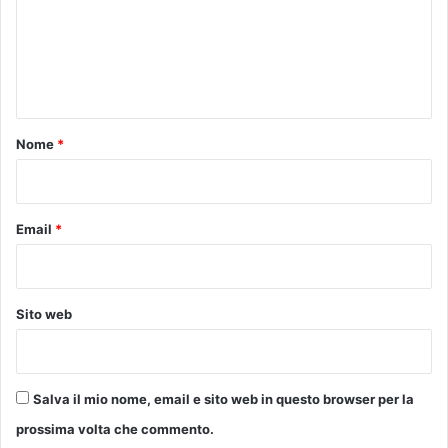
’
m
u
l
e
t
n
i
t
m
o
o
Nome
*
t
*
o
u
r
Email
*
d
e
l
l
Sito web
o
s
p
e
Salva il mio nome, email e sito web in questo browser per la
t
t
prossima volta che commento.
a