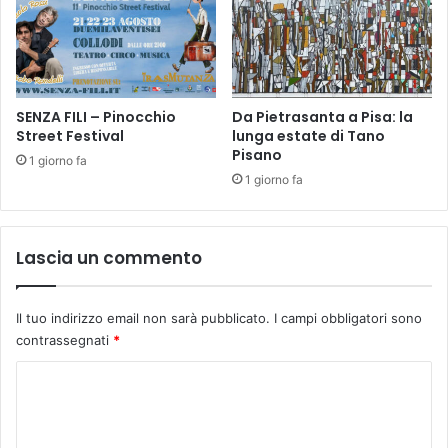
F
n
E
u
M
o
M
v
I
i
N
SENZA FILI – Pinocchio
Da Pietrasanta a Pisa: la
a
Street Festival
lunga estate di Tano
I
p
Pisano
L
p
1 giorno fa
E
u
1 giorno fa
"
n
t
a
Lascia un commento
m
e
n
Il tuo indirizzo email non sarà pubblicato.
I campi obbligatori sono
t
contrassegnati
*
i
p
C
e
o
r
l
m