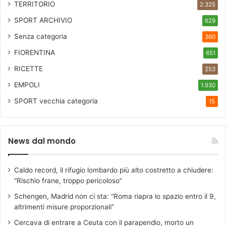
TERRITORIO
2.325
SPORT ARCHIVIO
629
Senza categoria
360
FIORENTINA
651
RICETTE
253
EMPOLI
1.930
SPORT
vecchia categoria
15
News dal mondo
Caldo record, il rifugio lombardo più alto costretto a chiudere:
“Rischio frane, troppo pericoloso”
Schengen, Madrid non ci sta: “Roma riapra lo spazio entro il 9,
altrimenti misure proporzionali”
Cercava di entrare a Ceuta con il parapendio, morto un