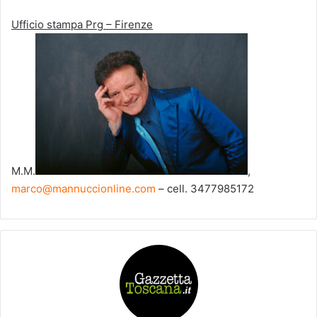
Ufficio stampa Prg – Firenze
M.M.
,
marco@mannuccionline.com
– cell. 3477985172