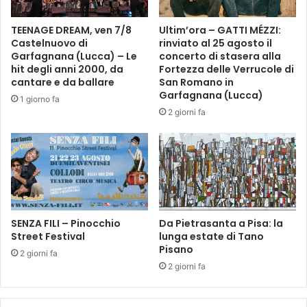
e
i
m
a
TEENAGE DREAM, ven 7/8
Ultim’ora – GATTI MÉZZI:
i
n
Castelnuovo di
rinviato al 25 agosto il
o
e
Garfagnana (Lucca) – Le
concerto di stasera alla
F
o
hit degli anni 2000, da
Fortezza delle Verrucole di
i
t
cantare e da ballare
San Romano in
l
t
Garfagnana (Lucca)
1 giorno fa
m
i
2 giorni fa
I
e
m
n
p
e
r
l
e
'
s
a
a
t
c
SENZA FILI – Pinocchio
Da Pietrasanta a Pisa: la
t
o
Street Festival
lunga estate di Tano
e
Pisano
n
s
2 giorni fa
S
t
2 giorni fa
e
a
r
z
g