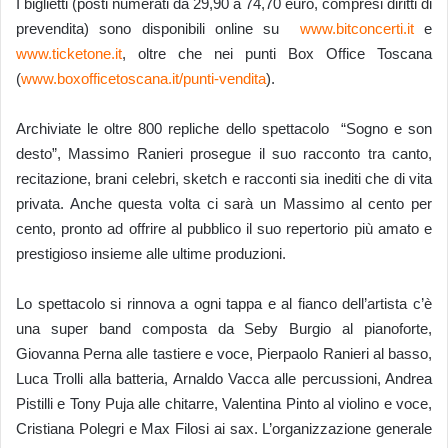
I biglietti (posti numerati da 29,90 a 74,70 euro, compresi diritti di
prevendita) sono disponibili online su
www.bitconcerti.it
e
www.ticketone.it
, oltre che nei punti Box Office Toscana
(
www.boxofficetoscana.it/punti-vendita
).
Archiviate le oltre 800 repliche dello spettacolo “Sogno e son
desto”, Massimo Ranieri prosegue il suo racconto tra canto,
recitazione, brani celebri, sketch e racconti sia inediti che di vita
privata. Anche questa volta ci sarà un Massimo al cento per
cento, pronto ad offrire al pubblico il suo repertorio più amato e
prestigioso insieme alle ultime produzioni.
Lo spettacolo si rinnova a ogni tappa e al fianco dell’artista c’è
una super band composta da Seby Burgio al pianoforte,
Giovanna Perna alle tastiere e voce, Pierpaolo Ranieri al basso,
Luca Trolli alla batteria, Arnaldo Vacca alle percussioni, Andrea
Pistilli e Tony Puja alle chitarre, Valentina Pinto al violino e voce,
Cristiana Polegri e Max Filosi ai sax. L’organizzazione generale