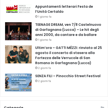
n
Appuntamenti letterari Festa de
d
l’Unità Certaldo
i
1 giorno fa
s
a
TEENAGE DREAM, ven 7/8 Castelnuovo
b
di Garfagnana (Lucca) – Le hit degli
i
anni 2000, da cantare e da ballare
l
1 giorno fa
i
Ultim’ora – GATTI MÉZZI: rinviato al 25
t
agosto il concerto di stasera alla
à
Fortezza delle Verrucole di San
Romano in Garfagnana (Lucca)
2 giorni fa
SENZA FILI – Pinocchio Street Festival
2 giorni fa
Categorie