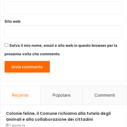
t
o
e
r
d
a
Sito web
i
t
g
i
i
v
u
a
Salva il mio nome, email e sito web in questo browser per la
r
d
i
e
prossima volta che commento.
a
l
l
e
p
e
r
s
Recente
Popolare
Commenti
o
n
e
Colonie feline, il Comune richiama alla tutela degli
c
animali e alla collaborazione dei cittadini
o
1 giorno fa