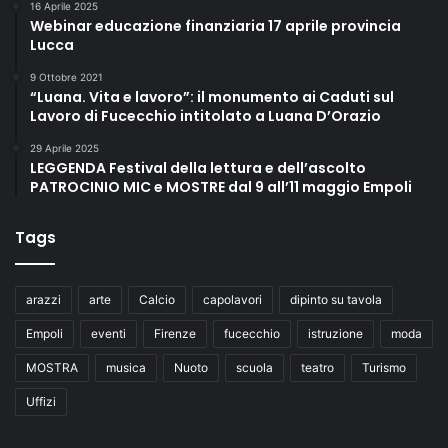
16 Aprile 2025
Webinar educazione finanziaria 17 aprile provincia
Lucca
9 Ottobre 2021
“Luana. Vita e lavoro”: il monumento ai Caduti sul
Lavoro di Fucecchio intitolato a Luana D’Orazio
29 Aprile 2025
LEGGENDA Festival della lettura e dell’ascolto
PATROCINIO MIC e MOSTRE dal 9 all’11 maggio Empoli
Tags
arazzi
arte
Calcio
capolavori
dipinto su tavola
Empoli
eventi
Firenze
fucecchio
istruzione
moda
MOSTRA
musica
Nuoto
scuola
teatro
Turismo
Uffizi