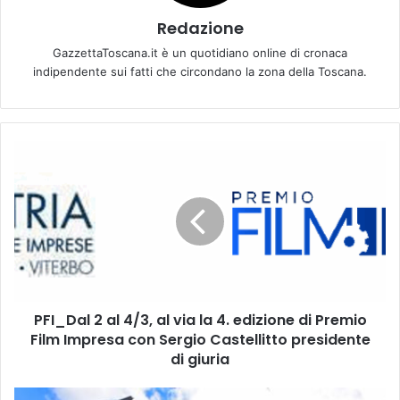
Redazione
GazzettaToscana.it è un quotidiano online di cronaca
indipendente sui fatti che circondano la zona della Toscana.
P
F
I
_
D
a
l
2
a
PFI_Dal 2 al 4/3, al via la 4. edizione di Premio
l
Film Impresa con Sergio Castellitto presidente
4
/
di giuria
3
,
M