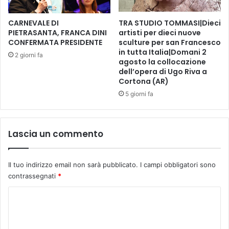
u
a
c
m
CARNEVALE DI
TRA STUDIO TOMMASI|Dieci
e
a
PIETRASANTA, FRANCA DINI
artisti per dieci nuove
c
g
CONFERMATA PRESIDENTE
sculture per san Francesco
c
in tutta Italia|Domani 2
g
2 giorni fa
agosto la collocazione
h
i
dell’opera di Ugo Riva a
i
o
Cortona (AR)
o
r
5 giorni fa
a
n
z
a
Lascia un commento
a
b
b
Il tuo indirizzo email non sarà pubblicato.
I campi obbligatori sono
i
contrassegnati
*
a
v
C
o
o
t
a
m