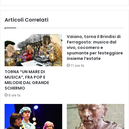
i
(
s
F
u
d
Articoli Correlati
o
I
i
)
s
:
Vaiano, torna il Brindisi di
c
"
Ferragosto: musica dal
a
S
vivo, cocomero e
t
o
spumante per festeggiare
t
d
insieme l’estate
i
d
11 ore fa
a
i
TORNA “UN MARE DI
l
s
MUSICA”, FRA POP E
C
f
MELODIE DAL GRANDE
o
a
SCHERMO
m
t
9 ore fa
u
t
n
a
e
c
d
h
i
e
F
l