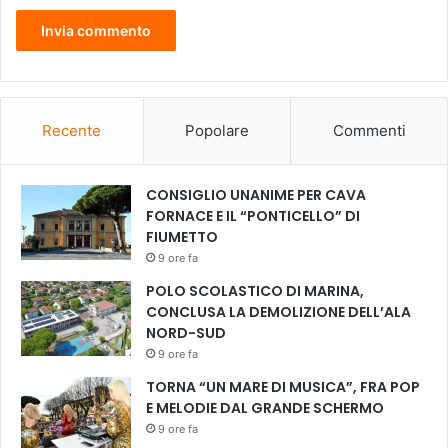
n
a
l
e
g
g
Recente
Popolare
Commenti
e
r
e
g
CONSIGLIO UNANIME PER CAVA
i
FORNACE E IL “PONTICELLO” DI
o
FIUMETTO
n
9 ore fa
a
POLO SCOLASTICO DI MARINA,
l
CONCLUSA LA DEMOLIZIONE DELL’ALA
e
NORD-SUD
,
9 ore fa
m
a
TORNA “UN MARE DI MUSICA”, FRA POP
i
E MELODIE DAL GRANDE SCHERMO
l
9 ore fa
P