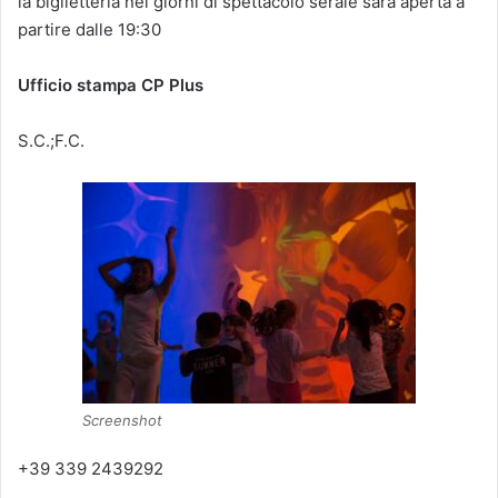
la biglietteria nei giorni di spettacolo serale sarà aperta a
partire dalle 19:30
Ufficio stampa CP Plus
S.C.;F.C.
Screenshot
+39 339 2439292