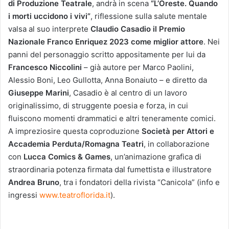
di Produzione Teatrale
, andrà in scena
“L’Oreste. Quando
i morti uccidono i vivi”
, riflessione sulla salute mentale
valsa al suo interprete
Claudio Casadio il Premio
Nazionale Franco Enriquez 2023 come miglior attore
. Nei
panni del personaggio scritto appositamente per lui da
Francesco Niccolini
– già autore per Marco Paolini,
Alessio Boni, Leo Gullotta, Anna Bonaiuto – e diretto da
Giuseppe Marini
, Casadio è al centro di un lavoro
originalissimo, di struggente poesia e forza, in cui
fluiscono momenti drammatici e altri teneramente comici.
A impreziosire questa coproduzione
Società per Attori e
Accademia Perduta/Romagna Teatri
, in collaborazione
con
Lucca Comics & Games
, un’animazione grafica di
straordinaria potenza firmata dal fumettista e illustratore
Andrea Bruno
, tra i fondatori della rivista “Canicola” (info e
ingressi
www.teatroflorida.it
).