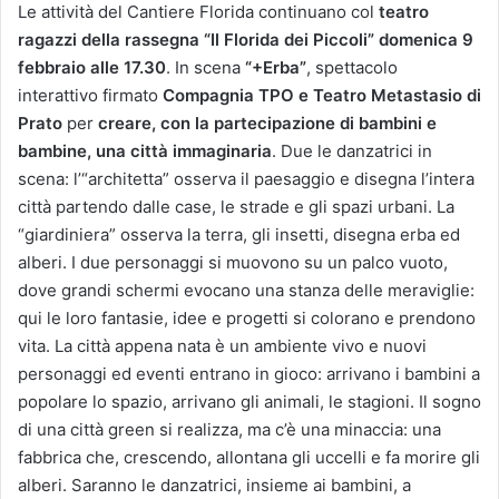
Le attività del Cantiere Florida continuano col
teatro
ragazzi della rassegna “Il Florida dei Piccoli”
domenica 9
febbraio alle 17.30
. In scena
“+Erba”
, spettacolo
interattivo firmato
Compagnia TPO e Teatro Metastasio di
Prato
per
creare, con la partecipazione di bambini e
bambine, una città immaginaria
. Due le danzatrici in
scena: l’“architetta” osserva il paesaggio e disegna l’intera
città partendo dalle case, le strade e gli spazi urbani. La
“giardiniera” osserva la terra, gli insetti, disegna erba ed
alberi. I due personaggi si muovono su un palco vuoto,
dove grandi schermi evocano una stanza delle meraviglie:
qui le loro fantasie, idee e progetti si colorano e prendono
vita. La città appena nata è un ambiente vivo e nuovi
personaggi ed eventi entrano in gioco: arrivano i bambini a
popolare lo spazio, arrivano gli animali, le stagioni. Il sogno
di una città green si realizza, ma c’è una minaccia: una
fabbrica che, crescendo, allontana gli uccelli e fa morire gli
alberi. Saranno le danzatrici, insieme ai bambini, a