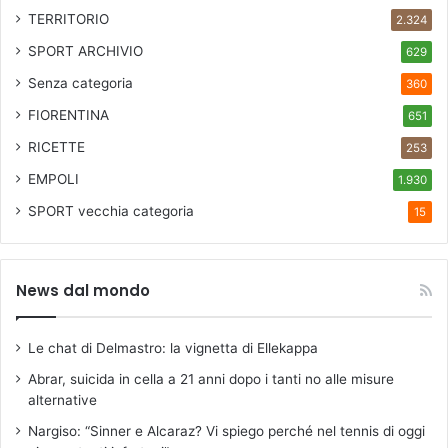
e
TERRITORIO
2.324
a
SPORT ARCHIVIO
f
629
i
Senza categoria
360
n
FIORENTINA
i
651
e
RICETTE
253
l
e
EMPOLI
1.930
t
SPORT
vecchia categoria
15
t
o
r
a
News dal mondo
l
i
"
Le chat di Delmastro: la vignetta di Ellekappa
Abrar, suicida in cella a 21 anni dopo i tanti no alle misure
alternative
Nargiso: “Sinner e Alcaraz? Vi spiego perché nel tennis di oggi