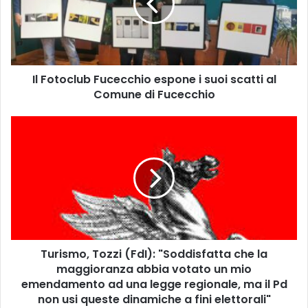
t
o
c
l
u
Il Fotoclub Fucecchio espone i suoi scatti al
b
Comune di Fucecchio
F
u
c
T
e
u
c
r
c
i
h
s
i
m
o
o
e
,
s
T
p
Turismo, Tozzi (FdI): "Soddisfatta che la
o
o
maggioranza abbia votato un mio
z
n
z
emendamento ad una legge regionale, ma il Pd
e
i
non usi queste dinamiche a fini elettorali"