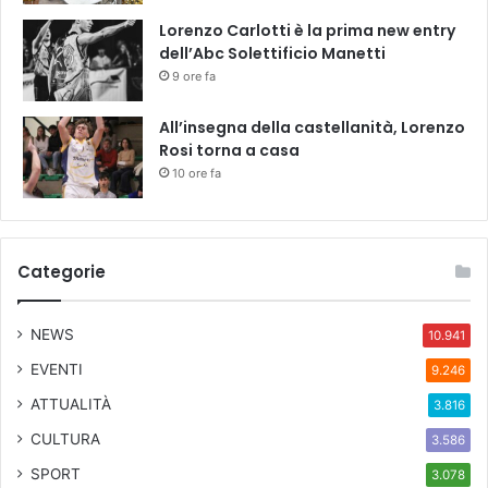
d
Lorenzo Carlotti è la prima new entry
n
dell’Abc Solettificio Manetti
o
9 ore fa
n
u
All’insegna della castellanità, Lorenzo
s
Rosi torna a casa
i
10 ore fa
q
u
e
s
Categorie
t
e
d
NEWS
10.941
i
n
EVENTI
9.246
a
ATTUALITÀ
3.816
m
i
CULTURA
3.586
c
SPORT
3.078
h