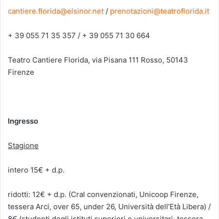
cantiere.florida@elsinor.net
/
prenotazioni@teatroflorida.it
+ 39 055 71 35 357 / + 39 055 71 30 664
Teatro Cantiere Florida, via Pisana 111 Rosso, 50143
Firenze
Ingresso
Stagione
intero 15€ + d.p.
ridotti: 12€ + d.p. (Cral convenzionati, Unicoop Firenze,
tessera Arci, over 65, under 26, Università dell’Età Libera) /
8€ (studenti degli istituti superiori e universitari, tessera