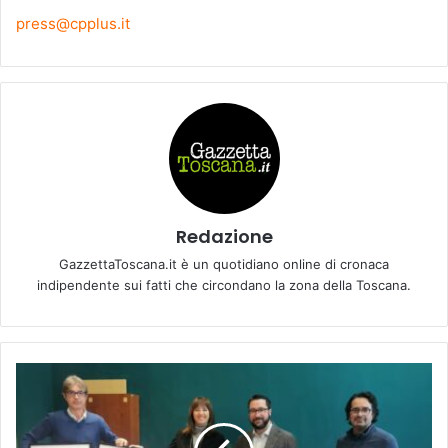
press@cpplus.it
Redazione
GazzettaToscana.it è un quotidiano online di cronaca
indipendente sui fatti che circondano la zona della Toscana.
I
l
F
o