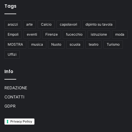
Tags
arazzi
arte
Calcio
capolavori
dipinto su tavola
Empoli
eventi
Firenze
fucecchio
istruzione
moda
MOSTRA
musica
Nuoto
scuola
teatro
Turismo
Uffizi
Info
REDAZIONE
CONTATTI
GDPR
Privacy Policy