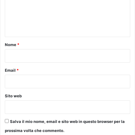
t
m
o
e
u
n
n
m
t
i
o
o
Nome
*
e
*
m
e
n
Email
*
d
a
m
e
Sito web
n
t
o
a
Salva il mio nome, email e sito web in questo browser per la
d
u
prossima volta che commento.