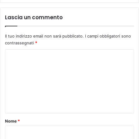
g
n
i
Lascia un commento
f
i
c
Il tuo indirizzo email non sarà pubblicato.
I campi obbligatori sono
o
contrassegnati
*
"
a
C
l
o
l
a
m
c
m
a
e
r
r
n
i
t
e
r
o
Nome
*
a
*
,
p