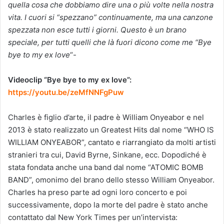
quella cosa che dobbiamo dire una o più volte nella nostra
vita. I cuori si “spezzano” continuamente, ma una canzone
spezzata non esce tutti i giorni. Questo è un brano
speciale, per tutti quelli che là fuori dicono come me “Bye
bye to my ex love
“-
Videoclip “Bye bye to my ex love”:
https://youtu.be/zeMfNNFgPuw
Charles è figlio d’arte, il padre è William Onyeabor e nel
2013 è stato realizzato un Greatest Hits dal nome “WHO IS
WILLIAM ONYEABOR”, cantato e riarrangiato da molti artisti
stranieri tra cui, David Byrne, Sinkane, ecc. Dopodiché è
stata fondata anche una band dal nome “ATOMIC BOMB
BAND”, omonimo del brano dello stesso William Onyeabor.
Charles ha preso parte ad ogni loro concerto e poi
successivamente, dopo la morte del padre è stato anche
contattato dal New York Times per un’intervista: