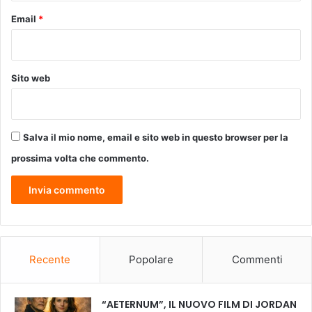
e
Email
*
r
l
'
a
Sito web
r
t
e
Salva il mio nome, email e sito web in questo browser per la
prossima volta che commento.
Recente
Popolare
Commenti
“AETERNUM”, IL NUOVO FILM DI JORDAN