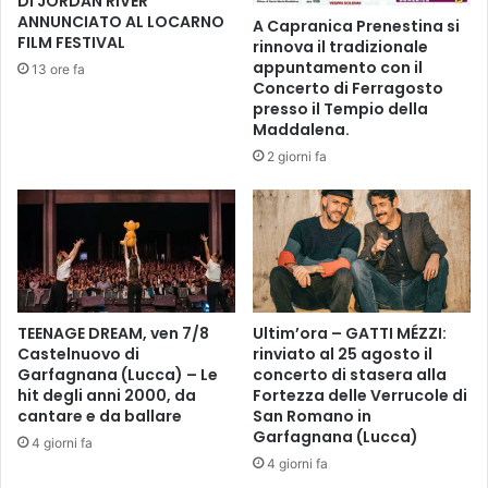
DI JORDAN RIVER
i
c
ANNUNCIATO AL LOCARNO
A Capranica Prenestina si
i
o
FILM FESTIVAL
rinnova il tradizionale
l
n
appuntamento con il
13 ore fa
"
t
Concerto di Ferragosto
P
r
presso il Tempio della
r
Maddalena.
o
e
i
2 giorni fa
m
n
i
B
o
i
L
b
o
l
r
i
e
o
n
TEENAGE DREAM, ven 7/8
Ultim’ora – GATTI MÉZZI:
t
Castelnuovo di
rinviato al 25 agosto il
z
e
Garfagnana (Lucca) – Le
concerto di stasera alla
o
c
hit degli anni 2000, da
Fortezza delle Verrucole di
i
a
cantare e da ballare
San Romano in
l
Garfagnana (Lucca)
4 giorni fa
M
4 giorni fa
a