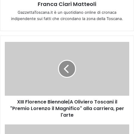
Franca Ciari Matteoli
GazzettaToscana.it è un quotidiano online di cronaca
indipendente sui fatti che circondano la zona della Toscana.
X
I
I
I
F
l
o
r
e
XIII Florence Biennale|A Oliviero Toscani il
n
"Premio Lorenzo il Magnifico" alla carriera, per
c
e
l'arte
B
i
F
e
l