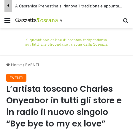
A Capranica Prenestina si rinnova il tradizionale appuntamento con il Concerto di Ferragosto presso il Tempio della Maddalena.
Menu
C
Home
/
EVENTI
EVENTI
L’artista toscano Charles
Onyeabor in tutti gli store e
in radio il nuovo singolo
“Bye bye to my ex love”