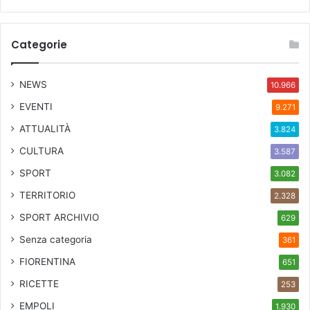
Categorie
NEWS
10.966
EVENTI
9.271
ATTUALITÀ
3.824
CULTURA
3.587
SPORT
3.082
TERRITORIO
2.328
SPORT ARCHIVIO
629
Senza categoria
361
FIORENTINA
651
RICETTE
253
EMPOLI
1.930