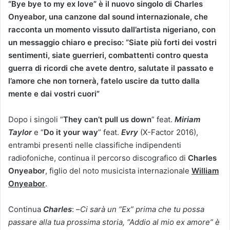
“Bye bye to my ex love” è il nuovo singolo di Charles
Onyeabor, una canzone dal sound internazionale, che
racconta un momento vissuto dall’artista nigeriano, con
un messaggio chiaro e preciso: “Siate più forti dei vostri
sentimenti, siate guerrieri, combattenti contro questa
guerra di ricordi che avete dentro, salutate il passato e
l’amore che non tornerà, fatelo uscire da tutto dalla
mente e dai vostri cuori”
Dopo i singoli “
They can’t pull us down
” feat.
Miriam
Taylor
e “
Do it your way
” feat.
Evry
(X-Factor 2016),
entrambi presenti nelle classifiche indipendenti
radiofoniche, continua il percorso discografico di
Charles
Onyeabor
, figlio del noto musicista internazionale
William
Onyeabor
.
Continua
Charles
: –
Ci sarà un “Ex” prima che tu possa
passare alla tua prossima storia, “Addio al mio ex amore” è