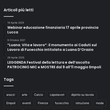
Articoli più letti
16 Aprile 2025
Webinar educazione finanziaria 17 aprile provincia
Lucca
9 Ottobre 2021
“Luana. Vita e lavoro”: il monumento ai Caduti sul
Lavoro di Fucecchio intitolato a Luana D’Orazio
29 Aprile 2025
LEGGENDA Festival della lettura e dell’ascolto
PATROCINIO MIC e MOSTRE dal 9 all’11 maggio Empoli
Tags
arazzi
arte
Calcio
capolavori
dipinto su tavola
Empoli
eventi
Firenze
fucecchio
istruzione
moda