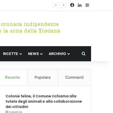
Facebook
LinkedIn
Barra lateral
Cerca per
RICETTE
NEWS
ARCHIVIO
Recente
Popolare
Commenti
Colonie feline, il Comune richiama alla
tutela degli animali e alla collaborazione
dei cittadini
2 giorni fa