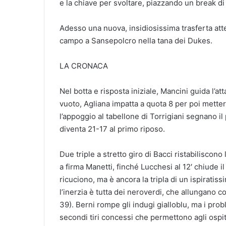
e la chiave per svoltare, piazzando un break di
Adesso una nuova, insidiosissima trasferta att
campo a Sansepolcro nella tana dei Dukes.
LA CRONACA
Nel botta e risposta iniziale, Mancini guida l’at
vuoto, Agliana impatta a quota 8 per poi mettere
l’appoggio al tabellone di Torrigiani segnano il
diventa 21-17 al primo riposo.
Due triple a stretto giro di Bacci ristabiliscon
a firma Manetti, finché Lucchesi al 12′ chiude i
ricuciono, ma è ancora la tripla di un ispiratis
l’inerzia è tutta dei neroverdi, che allungano c
39). Berni rompe gli indugi gialloblu, ma i probl
secondi tiri concessi che permettono agli ospi