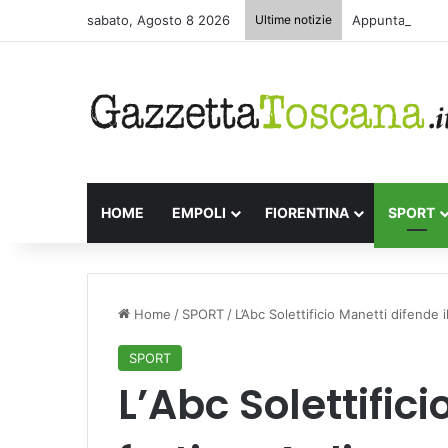
sabato, Agosto 8 2026
Ultime notizie
Appuntamenti le
HOME
EMPOLI
FIORENTINA
SPORT
Home
/
SPORT
/
L’Abc Solettificio Manetti difende i
SPORT
L’Abc Solettifici