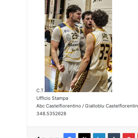
C.T.
Ufficio Stampa
Abc Castelfiorentino / Gialloblu Castelfiorenti
348.5352628
Facebook
X
LinkedIn
Tumblr
Pinterest