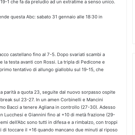
 19-1 che fa da preludio ad un extratime a senso unico.
ende questa Abc: sabato 31 gennaio alle 18:30 in
tacco castellano fino al 7-5. Dopo svariati scambi a
 la testa avanti con Rossi. La tripla di Pedicone e
 primo tentativo di allungo gialloblu sul 19-15, che
o la parità a quota 23, seguite dal nuovo sorpasso ospite
l break sul 23-27. In un amen Corbinelli e Mancini
simo Bacci a tenere Agliana in controllo (27-30). Adesso
on Lucchesi e Giannini fino al +10 di metà frazione (29-
emi dell’Abc sono tutti in difesa e a rimbalzo, con troppi
ti di toccare il +16 quando mancano due minuti al riposo