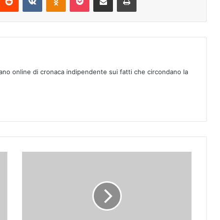
ano online di cronaca indipendente sui fatti che circondano la
G
l
i
E
v
e
n