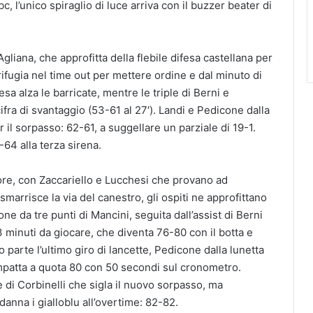
, l’unico spiraglio di luce arriva con il buzzer beater di
 Agliana, che approfitta della flebile difesa castellana per
ifugia nel time out per mettere ordine e dal minuto di
sa alza le barricate, mentre le triple di Berni e
cifra di svantaggio (53-61 al 27′). Landi e Pedicone dalla
r il sorpasso: 62-61, a suggellare un parziale di 19-1.
-64 alla terza sirena.
vore, con Zaccariello e Lucchesi che provano ad
 smarrisce la via del canestro, gli ospiti ne approfittano
one da tre punti di Mancini, seguita dall’assist di Berni
3 minuti da giocare, che diventa 76-80 con il botta e
o parte l’ultimo giro di lancette, Pedicone dalla lunetta
 impatta a quota 80 con 50 secondi sul cronometro.
e di Corbinelli che sigla il nuovo sorpasso, ma
danna i gialloblu all’overtime: 82-82.