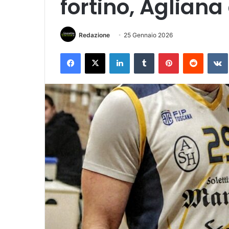
fortino, Agliana
Redazione
25 Gennaio 2026
Facebook
X
LinkedIn
Tumblr
Pinterest
Reddit
VK