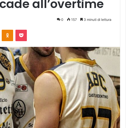
 cade all’overtime
0
157
3 minuti di lettura
ontakte
Odnoklassniki
Pocket