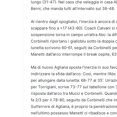
lungo (31-47). Nel caos che veleggia in casa Abc
Berni, che manda tutti all’intervallo sul 36-48.
Al rientro dagli spogliatoi, l’inerzia è ancora di
scappare fino a +17 (43-60). Coach Calvani si r
sospensione torna in campo un’altra Abc: la dife
Corbinelli riportano i gialloblu sotto la doppia 
lunetta scrivono 60-61, seguiti da Corbinelli pe
Manetti dall’arco interrompe il break ospite, 63
Ma di nuovo Agliana sposta l’inerzia in suo fa
indirizzare la sfida dall’arco. Cosi, mentre l’Abc
per allungare dalla lunetta: 68-77 al 35′. Un’azi
per Torrigiani, scrive 73-77 sul tabellone con 
risposta dall’arco tra Mucci e Corbinelli. Quand
fa 2/3 per il 78-80, seguito da Corbinelli che
Sull’errore di Agliana, è proprio la penetrazion
nell’ultimo possesso Manetti ci ribadisce e con