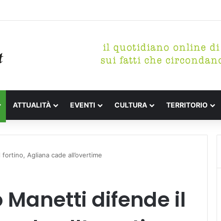
tterari Festa de l’Unità Certaldo
ATTUALITÀ
EVENTI
CULTURA
TERRITORIO
l fortino, Agliana cade all’overtime
o Manetti difende il