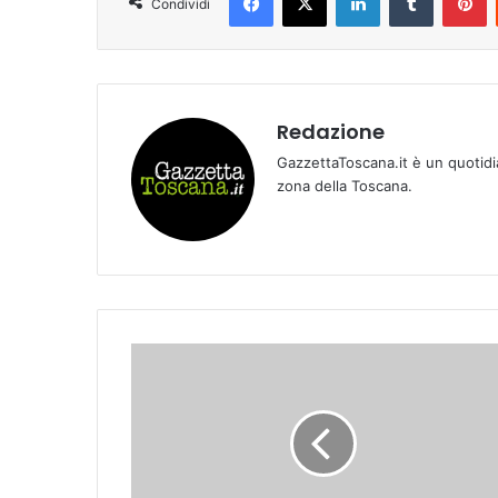
Condividi
Redazione
GazzettaToscana.it è un quotidi
zona della Toscana.
F
i
o
r
e
n
t