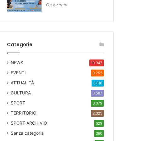
2 giorni fa
Categorie
NEWS
10.947
EVENTI
9.252
ATTUALITÀ
3.818
CULTURA
3.587
SPORT
3.079
TERRITORIO
2.325
SPORT ARCHIVIO
629
Senza categoria
360