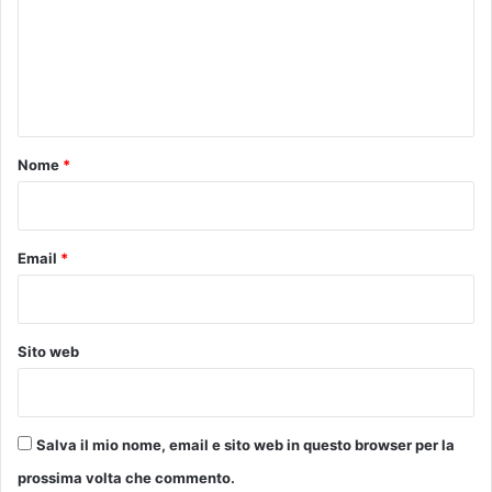
M
m
E
e
D
I
n
A
t
C
O
o
Nome
*
R
*
A
L
E
Email
*
D
I
R
E
Sito web
T
T
A
D
Salva il mio nome, email e sito web in questo browser per la
A
prossima volta che commento.
D