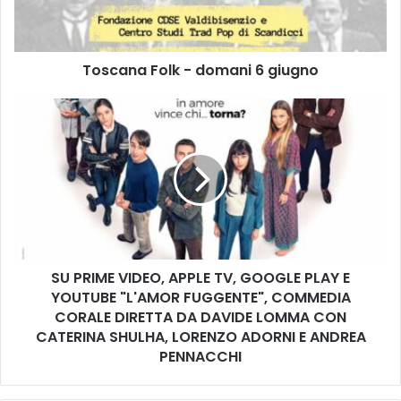
a
F
o
Toscana Folk - domani 6 giugno
l
k
-
S
d
U
o
P
m
R
a
I
n
M
i
E
6
V
g
I
SU PRIME VIDEO, APPLE TV, GOOGLE PLAY E
i
D
u
YOUTUBE "L'AMOR FUGGENTE", COMMEDIA
E
g
O
CORALE DIRETTA DA DAVIDE LOMMA CON
n
,
CATERINA SHULHA, LORENZO ADORNI E ANDREA
o
A
PENNACCHI
P
P