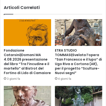
L
Articoli Correlati
E
T
V
,
G
O
O
G
L
Fondazione
ETRA STUDIO
E
Catarsini|Domani MA
TOMMASI|Svelata l’opera
P
4.08.2026 presentazione
“San Francesco e il lupo” di
L
del libro “Tra l’incudine e il
Ugo Riva a Cortona (AR),
A
martello” al Bistrot del
per il progetto “Sculture-
Y
Fortino di Lido di Camaiore
Nuovi segni”
E
3 giorni fa
4 giorni fa
Y
O
U
T
U