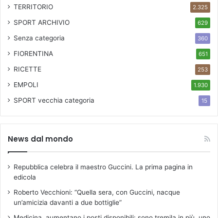
TERRITORIO
N
2.325
D
SPORT ARCHIVIO
629
R
Senza categoria
E
360
A
FIORENTINA
651
P
E
RICETTE
253
N
EMPOLI
1.930
N
A
SPORT
vecchia categoria
15
C
C
H
News dal mondo
I
Repubblica celebra il maestro Guccini. La prima pagina in
edicola
Roberto Vecchioni: “Quella sera, con Guccini, nacque
un’amicizia davanti a due bottiglie”
Medicina, aumentano i posti disponibili: sono tremila in più, uno