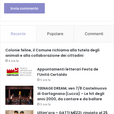
A
V
I
D
E
L
Recente
Popolare
Commenti
O
M
M
Colonie feline, il Comune richiama alla tutela degli
A
animali e alla collaborazione dei cittadini
C
O
4 ore fa
N
Appuntamenti letterari Festa de
C
l’Unità Certaldo
A
5 ore fa
T
E
TEENAGE DREAM, ven 7/8 Castelnuovo
R
di Garfagnana (Lucca) – Le hit degli
I
anni 2000, da cantare e da ballare
N
5 ore fa
A
Ultim’ora – GATTI MÉZZI: rinviato al 25