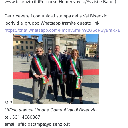
www.bisenzio.it (Percorso Home/Novità/Avvisi e Bandi).
—
Per ricevere i comunicati stampa della Val Bisenzio,
iscriviti al gruppo Whatsapp tramite questo link:
https://chat.whatsapp.com/Fmchy5mFh92GSqRByBmR7E
M.P.
Ufficio stampa Unione Comuni Val di Bisenzio
tel. 331-4686387
email: ufficiostampa@bisenzio.it