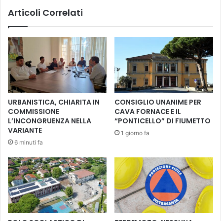
a
a
Articoli Correlati
r
g
t
i
e
à
l
p
l
e
o
n
n
s
i
a
s
a
URBANISTICA, CHIARITA IN
CONSIGLIO UNANIME PER
t
l
COMMISSIONE
CAVA FORNACE E IL
i
2
L’INCONGRUENZA NELLA
“PONTICELLO” DI FIUMETTO
c
0
VARIANTE
1 giorno fa
a
1
6 minuti fa
c
9
o
c
n
o
Q
n
R
‘
c
L
o
a
d
T