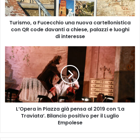
o
,
a
Turismo, a Fucecchio una nuova cartellonistica
F
con QR code davanti a chiese, palazzi e luoghi
u
c
di interesse
e
c
L
c
’
h
O
i
p
o
e
u
r
n
a
a
i
n
n
u
L’Opera in Piazza già pensa al 2019 con ‘La
P
o
Traviata’. Bilancio positivo per il Luglio
i
v
a
Empolese
a
z
c
z