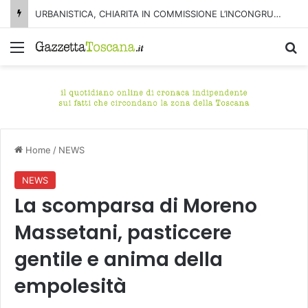
URBANISTICA, CHIARITA IN COMMISSIONE L’INCONGRUENZA NELLA VARIANTE
Menu
C
Home
/
NEWS
NEWS
La scomparsa di Moreno
Massetani, pasticcere
gentile e anima della
empolesità