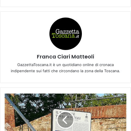
Franca Ciari Matteoli
GazzettaToscana.it è un quotidiano online di cronaca
indipendente sui fatti che circondano la zona della Toscana.
T
u
r
i
s
m