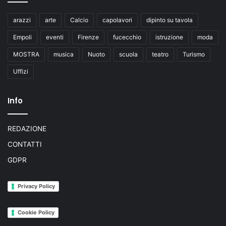
arazzi
arte
Calcio
capolavori
dipinto su tavola
Empoli
eventi
Firenze
fucecchio
istruzione
moda
MOSTRA
musica
Nuoto
scuola
teatro
Turismo
Uffizi
Info
REDAZIONE
CONTATTI
GDPR
Privacy Policy
Cookie Policy