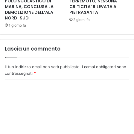
POLO SCOLASTICO DI
TERREMOTO, NESSUNA
e
r
MARINA, CONCLUSA LA
CRITICITA’ RILEVATA A
d
DEMOLIZIONE DELL’ALA
PIETRASANTA
a
a
NORD-SUD
v
2 giorni fa
v
i
1 giorno fa
a
a
n
t
t
a
Lascia un commento
i
’
a
.
c
B
Il tuo indirizzo email non sarà pubblicato.
I campi obbligatori sono
h
i
contrassegnati
*
i
l
e
a
C
s
n
e
o
c
,
i
m
p
o
m
a
p
l
o
e
a
s
n
z
i