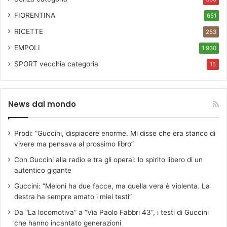
FIORENTINA
651
RICETTE
253
EMPOLI
1.930
SPORT
vecchia categoria
15
News dal mondo
Prodi: “Guccini, dispiacere enorme. Mi disse che era stanco di
vivere ma pensava al prossimo libro”
Con Guccini alla radio e tra gli operai: lo spirito libero di un
autentico gigante
Guccini: “Meloni ha due facce, ma quella vera è violenta. La
destra ha sempre amato i miei testi”
Da “La locomotiva” a “Via Paolo Fabbri 43”, i testi di Guccini
che hanno incantato generazioni