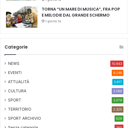
TORNA “UN MARE DI MUSICA”, FRA POP
E MELODIE DAL GRANDE SCHERMO
1 giorno fa
Categorie
NEWS
10.943
EVENTI
9.246
ATTUALITÀ
3.817
CULTURA
3.586
SPORT
3.079
TERRITORIO
2.325
SPORT ARCHIVIO
629
Senza categoria
360