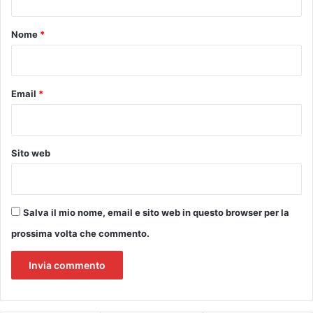
z
t
t
i
i
o
Nome
*
e
v
l
*
o
u
p
o
e
Email
*
g
r
h
i
i
l
d
L
i
Sito web
u
i
g
n
l
t
i
e
Salva il mio nome, email e sito web in questo browser per la
o
r
E
prossima volta che commento.
e
m
s
p
s
o
e
l
e