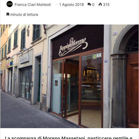
Franca Ciari Matteoli
1 Agosto 2018
0
315
minuto di lettura
La scomparsa di Moreno Massetani, pasticcere gentile e