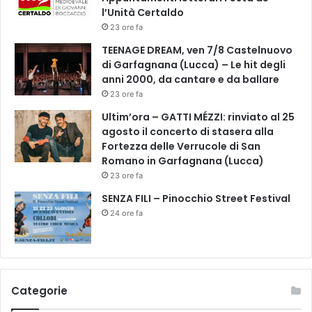
i
l’Unità Certaldo
o
23 ore fa
n
e
TEENAGE DREAM, ven 7/8 Castelnuovo
di Garfagnana (Lucca) – Le hit degli
anni 2000, da cantare e da ballare
23 ore fa
Ultim’ora – GATTI MÉZZI: rinviato al 25
agosto il concerto di stasera alla
Fortezza delle Verrucole di San
Romano in Garfagnana (Lucca)
23 ore fa
SENZA FILI – Pinocchio Street Festival
24 ore fa
Categorie