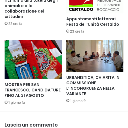
richiama alla tutela degli
t
c
animali e alla
e
u
collaborazione dei
c
l
cittadini
Appuntamenti letterari
o
i
22 ore fa
Festa de l’Unità Certaldo
s
s
23 ore fa
a
t
r
i
o
c
a
a
l
S
e
URBANISTICA, CHIARITA IN
r
COMMISSIONE
MOSTRA PER SAN
r
L’INCONGRUENZA NELLA
FRANCESCO, CANDIDATURE
i
VARIANTE
FINO AL 31 AGOSTO
s
1 giorno fa
1 giorno fa
t
o
r
i
Lascia un commento
.