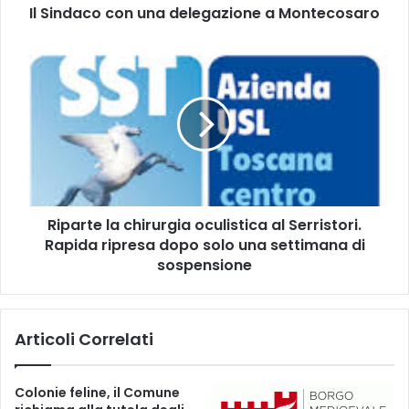
Il Sindaco con una delegazione a Montecosaro
c
o
n
R
u
i
n
p
a
a
d
r
e
t
l
e
e
l
g
a
Riparte la chirurgia oculistica al Serristori.
a
c
z
Rapida ripresa dopo solo una settimana di
h
i
i
sospensione
o
r
n
u
e
r
Articoli Correlati
a
g
M
i
o
a
Colonie feline, il Comune
n
o