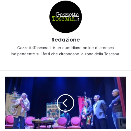
Redazione
GazzettaToscana.it è un quotidiano online di cronaca
indipendente sui fatti che circondano la zona della Toscana.
I
l
S
i
n
d
a
c
o