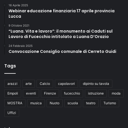
16 Aprile 2025
Webinar educazione finanziaria 17 aprile provincia
Lucca
9 Ottobre 2021
“Luana. Vita e lavoro”: il monumento ai Caduti sul
Lavoro di Fucecchio intitolato a Luana D’Orazio
24 Febbraio 2025
Convocazione Consiglio comunale di Cerreto Guidi
Tags
arazzi
arte
Calcio
capolavori
dipinto su tavola
Empoli
eventi
Firenze
fucecchio
istruzione
moda
MOSTRA
musica
Nuoto
scuola
teatro
Turismo
Uffizi