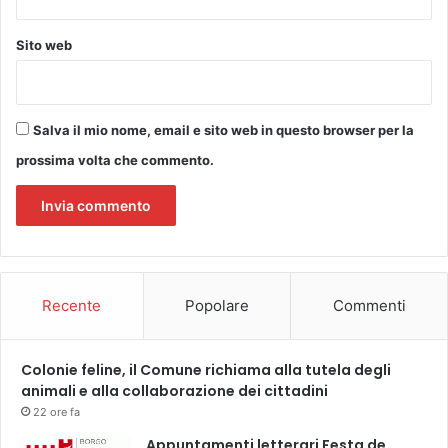
u
n
Sito web
a
s
e
t
Salva il mio nome, email e sito web in questo browser per la
t
prossima volta che commento.
i
m
a
n
a
d
i
Recente
Popolare
Commenti
s
o
s
Colonie feline, il Comune richiama alla tutela degli
p
animali e alla collaborazione dei cittadini
e
n
22 ore fa
s
Appuntamenti letterari Festa de