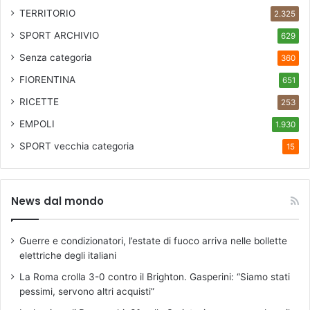
a
TERRITORIO
2.325
c
SPORT ARCHIVIO
629
u
a
Senza categoria
360
z
FIORENTINA
i
651
o
RICETTE
253
n
EMPOLI
e
1.930
SPORT
vecchia categoria
15
News dal mondo
Guerre e condizionatori, l’estate di fuoco arriva nelle bollette
elettriche degli italiani
La Roma crolla 3-0 contro il Brighton. Gasperini: “Siamo stati
pessimi, servono altri acquisti”