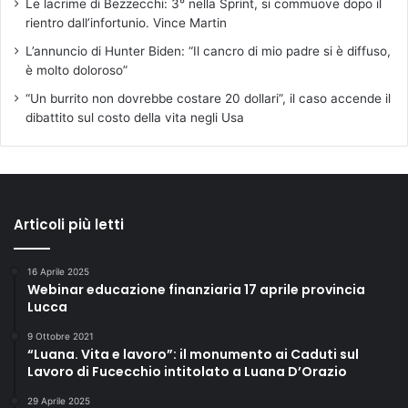
Le lacrime di Bezzecchi: 3° nella Sprint, si commuove dopo il
rientro dall’infortunio. Vince Martin
L’annuncio di Hunter Biden: “Il cancro di mio padre si è diffuso,
è molto doloroso”
“Un burrito non dovrebbe costare 20 dollari”, il caso accende il
dibattito sul costo della vita negli Usa
Articoli più letti
16 Aprile 2025
Webinar educazione finanziaria 17 aprile provincia
Lucca
9 Ottobre 2021
“Luana. Vita e lavoro”: il monumento ai Caduti sul
Lavoro di Fucecchio intitolato a Luana D’Orazio
29 Aprile 2025