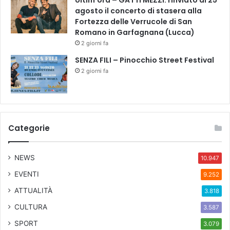
Ultim’ora – GATTI MÉZZI: rinviato al 25
i
agosto il concerto di stasera alla
n
Fortezza delle Verrucole di San
a
Romano in Garfagnana (Lucca)
n
2 giorni fa
z
SENZA FILI – Pinocchio Street Festival
a
2 giorni fa
p
e
r
l
a
Categorie
c
o
m
NEWS
10.947
p
l
EVENTI
9.252
e
ATTUALITÀ
3.818
t
a
CULTURA
3.587
e
SPORT
3.079
v