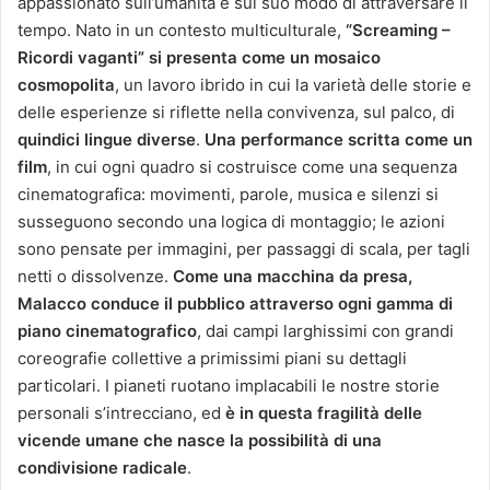
appassionato sull’umanità e sul suo modo di attraversare il
tempo. Nato in un contesto multiculturale,
“Screaming –
Ricordi vaganti” si presenta come un mosaico
cosmopolita
, un lavoro ibrido in cui la varietà delle storie e
delle esperienze si riflette nella convivenza, sul palco, di
quindici lingue diverse
.
Una performance scritta come un
film
, in cui ogni quadro si costruisce come una sequenza
cinematografica: movimenti, parole, musica e silenzi si
susseguono secondo una logica di montaggio; le azioni
sono pensate per immagini, per passaggi di scala, per tagli
netti o dissolvenze.
Come una macchina da presa,
Malacco conduce il pubblico attraverso ogni gamma di
piano cinematografico
, dai campi larghissimi con grandi
coreografie collettive a primissimi piani su dettagli
particolari. I pianeti ruotano implacabili le nostre storie
personali s’intrecciano, ed
è in questa fragilità delle
vicende umane che nasce la possibilità di una
condivisione radicale
.