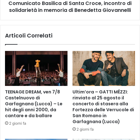
o
Comunicato Basilica di Santa Croce, incontro di
o
l
solidarietà in memoria di Benedetta Giovannelli
B
e
a
t
s
t
i
Articoli Correlati
a
l
m
i
e
c
n
a
t
d
o
i
e
S
r
a
i
n
TEENAGE DREAM, ven 7/8
Ultim’ora – GATTI MÉZZI:
m
t
Castelnuovo di
rinviato al 25 agosto il
o
a
Garfagnana (Lucca) – Le
concerto di stasera alla
z
C
hit degli anni 2000, da
Fortezza delle Verrucole di
i
r
cantare e da ballare
San Romano in
o
o
Garfagnana (Lucca)
2 giorni fa
n
c
2 giorni fa
e
e
o