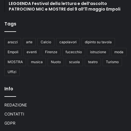
LEGGENDA Festival della lettura e dell’ascolto
PATROCINIO MIC e MOSTRE dal 9 all’11 maggio Empoli
Tags
arazzi
arte
Calcio
capolavori
dipinto su tavola
Empoli
eventi
Firenze
fucecchio
istruzione
moda
MOSTRA
musica
Nuoto
scuola
teatro
Turismo
Uffizi
Info
REDAZIONE
CONTATTI
GDPR