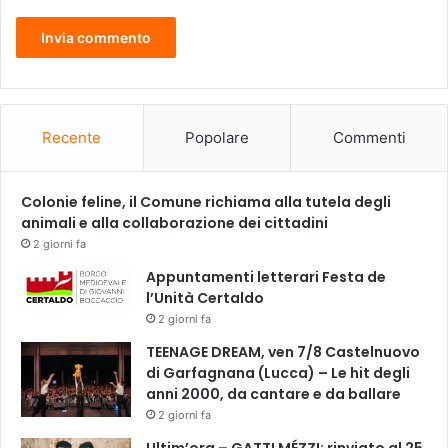
:
i
a
o
p
v
e
a
r
n
t
n
u
e
Recente
Popolare
Commenti
r
l
a
l
d
i
Colonie feline, il Comune richiama alla tutela degli
e
animali e alla collaborazione dei cittadini
l
2 giorni fa
C
Appuntamenti letterari Festa de
.
l’Unità Certaldo
O
.
2 giorni fa
C
TEENAGE DREAM, ven 7/8 Castelnuovo
.
di Garfagnana (Lucca) – Le hit degli
e
anni 2000, da cantare e da ballare
o
2 giorni fa
r
d