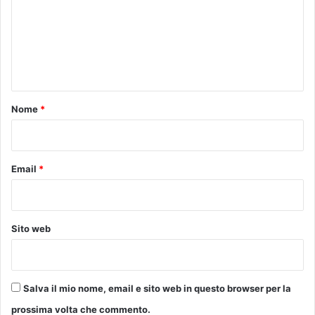
e
i
m
r
n
e
m
e
d
e
n
e
m
l
t
o
t
r
o
Nome
*
e
i
*
a
a
t
d
r
i
Email
*
o
B
F
e
e
n
r
e
Sito web
r
d
u
e
c
t
c
t
Salva il mio nome, email e sito web in questo browser per la
i
a
o
G
prossima volta che commento.