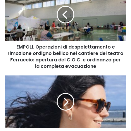
P
O
L
I
.
O
p
EMPOLI. Operazioni di despolettamento e
e
rimozione ordigno bellico nel cantiere del teatro
r
a
Ferruccio: apertura del C.O.C. e ordinanza per
z
la completa evacuazione
i
o
C
n
o
i
m
d
u
i
n
d
i
e
c
s
a
p
t