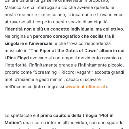
partire da una lunga serie di interviste in proposito,
Malacco si e ci interroga su ciò che avviene quando le
nostre memorie si mescolano, si incarnano e trovano voce
attraverso altri corpi: in questo spazio di ambiguità
l’identità non è più un concetto individuale, ma collettivo
.
Ne origina un
percorso coreografico che oscilla tra il
singolare e l’universale
, e che trova corrispondenza
musicale in
“The Piper at the Gates of Dawn” album in cui
i Pink Floyd
evocano al contempo il movimento cosmico e
l’interiorità, l’infinitamente grande e l’infinitamente piccolo,
proprio come “Screaming – Ricordi vaganti” accosta grandi
moti d’insieme a gesti minimi, capaci di scavare
nell’inconscio (info e ingressi
www.teatroflorida.it
).
Lo spettacolo è il
primo capitolo della trilogia “Plot in
Motion”:
una ricerca intorno all’individuo, con uno sguardo