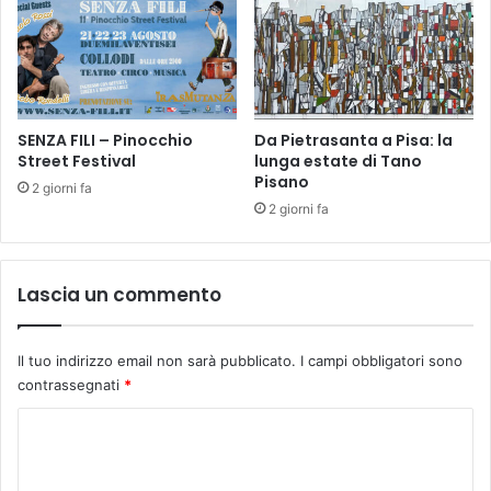
,
r
i
d
n
i
c
g
o
n
n
o
SENZA FILI – Pinocchio
Da Pietrasanta a Pisa: la
t
b
Street Festival
lunga estate di Tano
r
Pisano
e
o
2 giorni fa
l
d
2 giorni fa
l
i
i
s
c
o
Lascia un commento
o
l
n
i
e
d
Il tuo indirizzo email non sarà pubblicato.
I campi obbligatori sono
l
a
contrassegnati
*
c
r
a
i
C
n
e
o
t
t
i
à
m