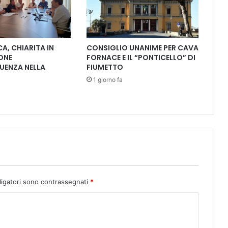
o
m
a
n
A, CHIARITA IN
CONSIGLIO UNANIME PER CAVA
i
ONE
FORNACE E IL “PONTICELLO” DI
c
UENZA NELLA
FIUMETTO
h
1 giorno fa
i
u
s
o
l
'
i
n
g
r
ligatori sono contrassegnati
*
e
s
s
o