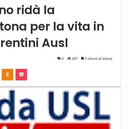
no ridà la
ona per la vita in
rentini Ausl
0
297
2 minuti di lettura
ontakte
Odnoklassniki
Pocket