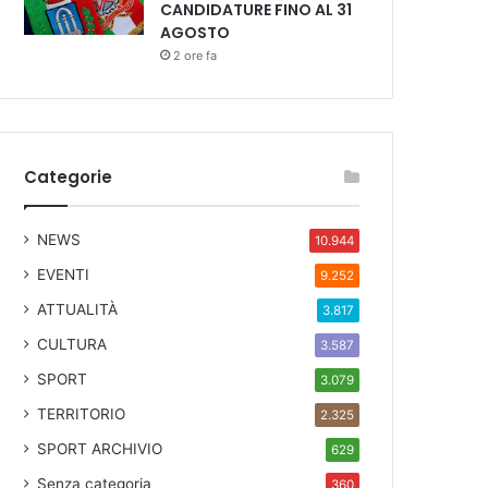
CANDIDATURE FINO AL 31
AGOSTO
2 ore fa
Categorie
NEWS
10.944
EVENTI
9.252
ATTUALITÀ
3.817
CULTURA
3.587
SPORT
3.079
TERRITORIO
2.325
SPORT ARCHIVIO
629
Senza categoria
360