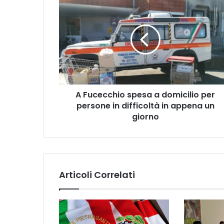
F
u
c
e
c
c
h
i
A Fucecchio spesa a domicilio per
o
persone in difficoltà in appena un
s
p
giorno
e
s
a
a
d
Articoli Correlati
o
m
i
c
i