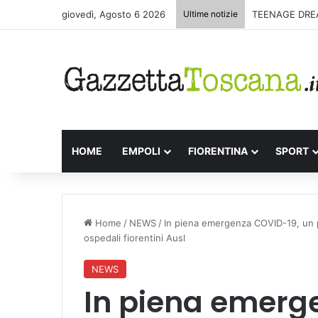
giovedì, Agosto 6 2026
Ultime notizie
HOME
EMPOLI
FIORENTINA
SPORT
Home
/
NEWS
/
In piena emergenza COVID-19, un pr
ospedali fiorentini Ausl
NEWS
In piena emerg