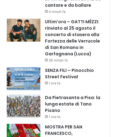
cantare e da ballare
4 minuti fa
Ultim’ora – GATTI MÉZZI:
rinviato al 25 agosto il
concerto di stasera alla
Fortezza delle Verrucole
di San Romano in
Garfagnana (Lucca)
38 minuti fa
SENZA FILI – Pinocchio
Street Festival
1 ora fa
Da Pietrasanta a Pisa: la
lunga estate di Tano
Pisano
1 ora fa
MOSTRA PER SAN
FRANCESCO,