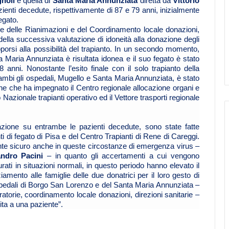
noli
e quella di
Santa Maria Annunziata
diretta da
Vittorio
azienti decedute, rispettivamente di 87 e 79 anni, inizialmente
egato.
nale delle Rianimazioni e del Coordinamento locale donazioni,
ella successiva valutazione di idoneità alla donazione degli
opporsi alla possibilità del trapianto. In un secondo momento,
a Maria Annunziata è risultata idonea e il suo fegato è stato
8 anni. Nonostante l’esito finale con il solo trapianto della
ambi gli ospedali, Mugello e Santa Maria Annunziata, è stato
e che ha impegnato il Centro regionale allocazione organi e
ro Nazionale trapianti operativo ed il Vettore trasporti regionale
azione su entrambe le pazienti decedute, sono state fatte
ti di fegato di Pisa e del Centro Trapianti di Rene di Careggi.
ente sicuro anche in queste circostanze di emergenza virus –
ndro Pacini
– in quanto gli accertamenti a cui vengono
ati in situazioni normali, in questo periodo hanno elevato il
iamento alle famiglie delle due donatrici per il loro gesto di
e ospedali di Borgo San Lorenzo e del Santa Maria Annunziata –
ratorie, coordinamento locale donazioni, direzioni sanitarie –
vita a una paziente”.