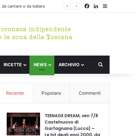
Facebook
LinkedIn
Barra lateral
Ultim’ora – GATTI MÉZZI: rinviato al 25 agosto il concerto di stasera alla Fortezza delle Verrucole di San Romano in Garfagnana (Lucca)
Cerca per
RICETTE
NEWS
ARCHIVIO
Recente
Popolare
Commenti
TEENAGE DREAM, ven 7/8
Castelnuovo di
Garfagnana (Lucca) –
Le hit degli anni 2000, da