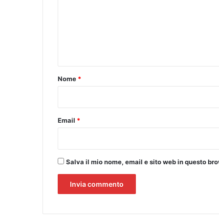
m
o
l
m
t
e
à
i
n
n
t
a
p
o
Nome
*
p
*
e
n
a
Email
*
u
n
g
i
Salva il mio nome, email e sito web in questo b
o
r
n
o