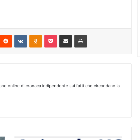
Reddit
VKontakte
Odnoklassniki
Pocket
Condividi via mail
Stampa
ano online di cronaca indipendente sui fatti che circondano la
M