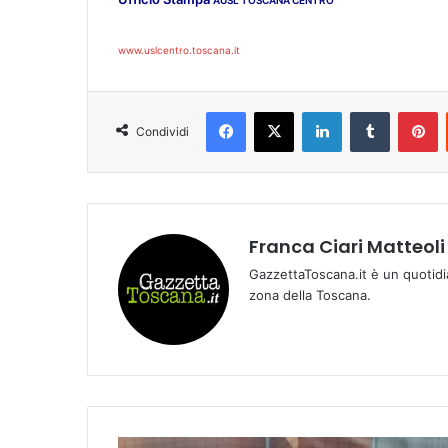
AUSL TOSCANA CENTRO
www.uslcentro.toscana.it
Facebook
X
LinkedIn
Tumblr
Pinterest
Condividi
Franca Ciari Matteoli
GazzettaToscana.it è un quotidi
zona della Toscana.
A