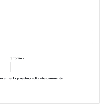
d
a
v
i
a
C
a
v
o
u
r
8
Sito web
7
rowser per la prossima volta che commento.