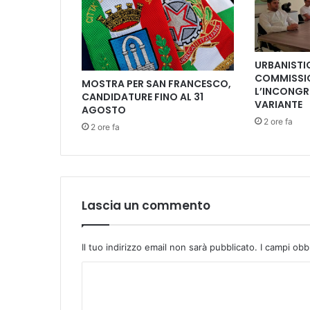
l
i
o
p
URBANISTIC
e
COMMISSI
r
MOSTRA PER SAN FRANCESCO,
L’INCONGR
CANDIDATURE FINO AL 31
p
VARIANTE
AGOSTO
e
2 ore fa
r
2 ore fa
s
o
n
e
i
Lascia un commento
n
d
i
Il tuo indirizzo email non sarà pubblicato.
I campi obb
f
f
C
i
o
c