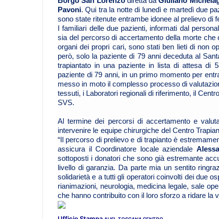
Borgo San Lorenzo
diretta da
Giuliano Michelag
Pavoni
. Qui tra la notte di lunedì e martedì due p
sono state ritenute entrambe idonee al prelievo di f
I familiari delle due pazienti, informati dal perso
sia del percorso di accertamento della morte che d
organi dei propri cari, sono stati ben lieti di non 
però, solo la paziente di 79 anni deceduta al Sant
trapiantato in una paziente in lista di attesa di 5
paziente di 79 anni, in un primo momento per entr
messo in moto il complesso processo di valutazion
tessuti, i Laboratori regionali di riferimento, il Cent
SVS.
Al termine dei percorsi di accertamento e valut
intervenire le equipe chirurgiche del Centro Trapian
“Il percorso di prelievo e di trapianto è estremam
assicura il Coordinatore locale aziendale
Alessa
sottoposti i donatori che sono già estremante accur
livello di garanzia. Da parte mia un sentito ringraz
solidarietà e a tutti gli operatori coinvolti dei du
rianimazioni, neurologia, medicina legale, sale ope
che hanno contribuito con il loro sforzo a ridare la 
Ufficio Stampa