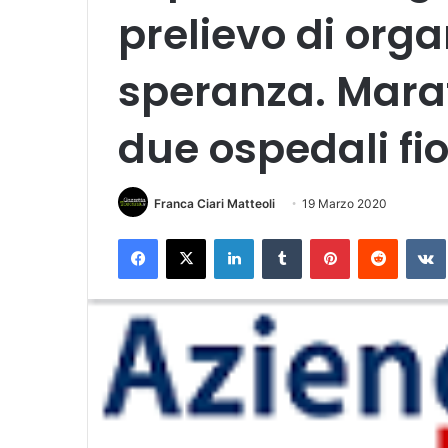
prelievo di orga
speranza. Marat
due ospedali fio
Franca Ciari Matteoli
19 Marzo 2020
Facebook
X
LinkedIn
Tumblr
Pinterest
Reddit
VK