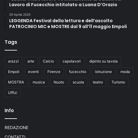
Lavoro di Fucecchio intitolato a Luana D’Orazio
29 Aprile 2025
LEGGENDA Festival della lettura e dell’ascolto
PATROCINIO MIC e MOSTRE dal 9 all’11 maggio Empoli
Tags
arazzi
arte
Calcio
capolavori
dipinto su tavola
Empoli
eventi
Firenze
fucecchio
istruzione
moda
MOSTRA
musica
Nuoto
scuola
teatro
Turismo
Uffizi
Info
REDAZIONE
CONTATTI