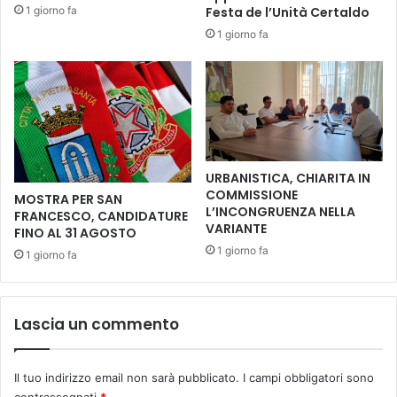
C
1 giorno fa
Festa de l’Unità Certaldo
’
E
u
1 giorno fa
N
o
N
m
A
o
L
d
E
a
D
b
E
a
L
URBANISTICA, CHIARITA IN
t
L
COMMISSIONE
MOSTRA PER SAN
t
A
L’INCONGRUENZA NELLA
FRANCESCO, CANDIDATURE
e
T
VARIANTE
FINO AL 31 AGOSTO
r
E
1 giorno fa
1 giorno fa
e
M
,
P
P
E
i
S
Lascia un commento
d
T
c
A
o
D
Il tuo indirizzo email non sarà pubblicato.
I campi obbligatori sono
c
I