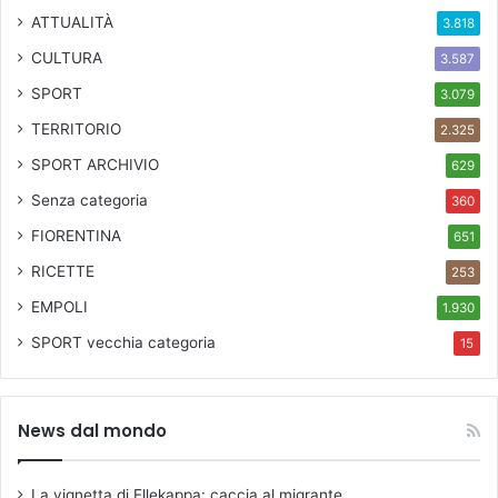
ATTUALITÀ
3.818
CULTURA
3.587
SPORT
3.079
TERRITORIO
2.325
SPORT ARCHIVIO
629
Senza categoria
360
FIORENTINA
651
RICETTE
253
EMPOLI
1.930
SPORT
vecchia categoria
15
News dal mondo
La vignetta di Ellekappa: caccia al migrante