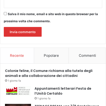
t
i
p
Salva il mio nome, email e sito web in questo browser per la
i
ù
prossima volta che commento.
c
r
e
d
i
b
Recente
Popolare
Commenti
i
l
i
Colonie feline, il Comune richiama alla tutela degli
animali e alla collaborazione dei cittadini
1 giorno fa
Appuntamenti letterari Festa de
l’Unità Certaldo
1 giorno fa