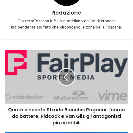
Redazione
GazzettaToscana.it è un quotidiano online di cronaca
indipendente sui fatti che circondano la zona della Toscana.
Q
u
o
t
e
v
i
n
c
Quote vincente Strade Bianche: Pogacar l’uomo
e
da battere, Pidcock e Van Gils gli antagonisti
n
t
più credibili
e