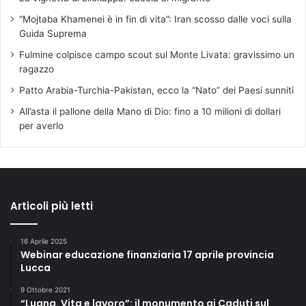
“Mojtaba Khamenei è in fin di vita”: Iran scosso dalle voci sulla
Guida Suprema
Fulmine colpisce campo scout sul Monte Livata: gravissimo un
ragazzo
Patto Arabia-Turchia-Pakistan, ecco la “Nato” dei Paesi sunniti
All’asta il pallone della Mano di Dio: fino a 10 milioni di dollari
per averlo
Articoli più letti
16 Aprile 2025
Webinar educazione finanziaria 17 aprile provincia
Lucca
9 Ottobre 2021
“Luana. Vita e lavoro”: il monumento ai Caduti sul