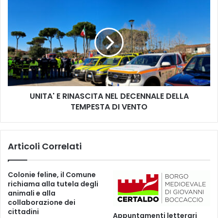
S
U
t
N
r
I
a
T
d
A
e
'
B
E
i
R
a
I
n
UNITA' E RINASCITA NEL DECENNALE DELLA
N
c
TEMPESTA DI VENTO
A
h
S
e
C
:
I
Articoli Correlati
P
T
o
A
g
N
Colonie feline, il Comune
a
E
richiama alla tutela degli
c
L
animali e alla
a
D
collaborazione dei
r
E
cittadini
Appuntamenti letterari
l