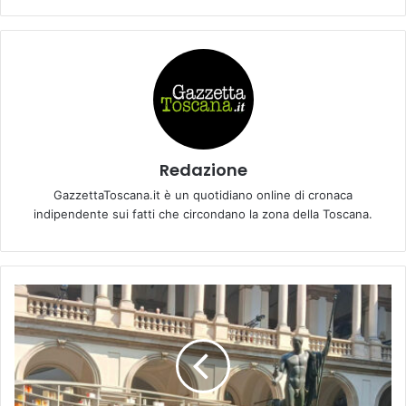
Redazione
GazzettaToscana.it è un quotidiano online di cronaca
indipendente sui fatti che circondano la zona della Toscana.
M
i
l
a
n
o