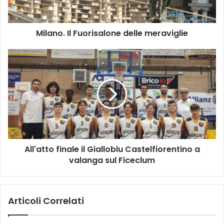
.
I
l
Milano. Il Fuorisalone delle meraviglie
F
u
o
A
r
l
i
l
s
'
a
a
l
t
o
t
n
o
e
f
All'atto finale il Gialloblu Castelfiorentino a
d
i
e
valanga sul Ficeclum
n
l
a
l
l
e
e
Articoli Correlati
m
i
e
l
r
G