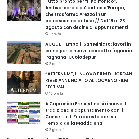
Tutto pronto per “Il Polifonico”, il
festival corale più antico d’Europa,
che trasforma Arezzo in un
palcoscenico diffuso // Dal 19 al 23
agosto con decine di appuntamenti
1 ora fa
ACQUE – Empoli-San Miniato: lavori in
corso per la nuova condotta fognaria
Pagnana-Cuoiodepur
2 ore fa
“AETERNUM”, IL NUOVO FILM DI JORDAN
RIVER ANNUNCIATO AL LOCARNO FILM
FESTIVAL
15 ore fa
A Capranica Prenestina si rinnova il
tradizionale appuntamento con il
Concerto di Ferragosto presso il
Tempio della Maddalena.
2 giorni fa