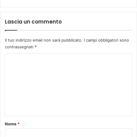
i
n
o
Lascia un commento
a
v
a
Il tuo indirizzo email non sarà pubblicato.
I campi obbligatori sono
l
contrassegnati
*
a
n
C
g
o
a
s
m
u
m
l
F
e
i
n
c
e
t
c
o
Nome
*
l
*
u