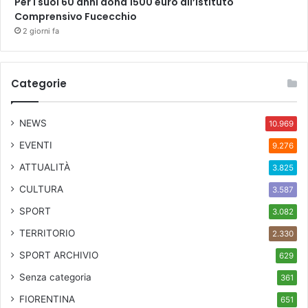
Per i suoi 60 anni dona 1500 euro all’Istituto
Comprensivo Fucecchio
2 giorni fa
Categorie
NEWS
10.969
EVENTI
9.276
ATTUALITÀ
3.825
CULTURA
3.587
SPORT
3.082
TERRITORIO
2.330
SPORT ARCHIVIO
629
Senza categoria
361
FIORENTINA
651