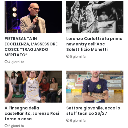
a
i
v
a
i
l
g
l
l
o
i
b
PIETRASANTA IN
Lorenzo Carlotti è la prima
e
l
ECCELLENZA, L’ASSESSORE
new entry dell’Abc
u
COSCI: “TRAGUARDO
Solettificio Manetti
C
MERITATO”
5 giorni fa
a
4 giorni fa
s
t
e
l
f
i
o
r
All’insegna della
Settore giovanile, ecco lo
e
castellanità, Lorenzo Rosi
staff tecnico 26/27
torna a casa
n
6 giorni fa
t
5 giorni fa