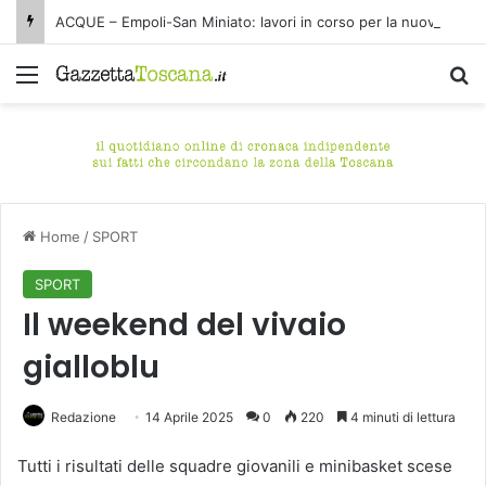
ACQUE – Empoli-San Miniato: lavori in corso per la nuova condotta fognaria Pagnana-Cuoiodepur
Menu
C
Home
/
SPORT
SPORT
Il weekend del vivaio
gialloblu
Redazione
14 Aprile 2025
0
220
4 minuti di lettura
Tutti i risultati delle squadre giovanili e minibasket scese