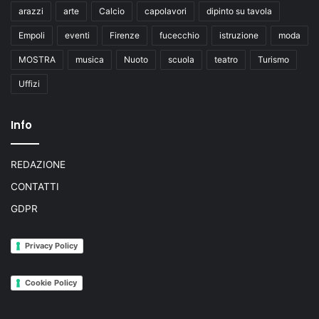
arazzi
arte
Calcio
capolavori
dipinto su tavola
Empoli
eventi
Firenze
fucecchio
istruzione
moda
MOSTRA
musica
Nuoto
scuola
teatro
Turismo
Uffizi
Info
REDAZIONE
CONTATTI
GDPR
Privacy Policy
Cookie Policy