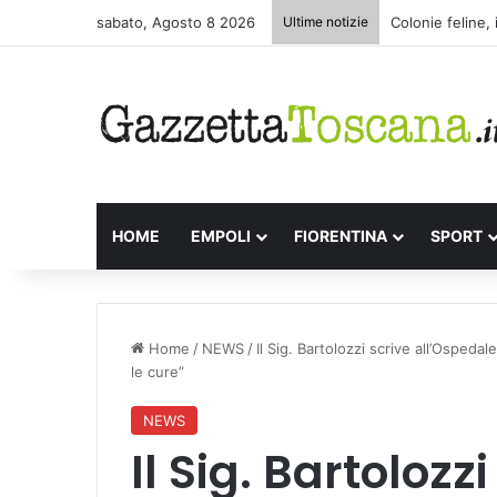
sabato, Agosto 8 2026
Ultime notizie
Appuntamenti le
HOME
EMPOLI
FIORENTINA
SPORT
Home
/
NEWS
/
Il Sig. Bartolozzi scrive all’Osped
le cure”
NEWS
Il Sig. Bartolozzi