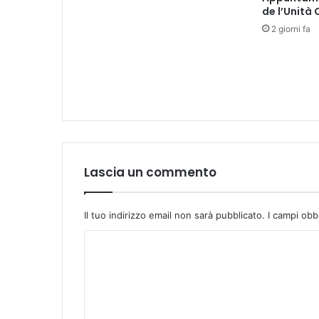
r
de l’Unità
i
2 giorni fa
c
e
r
c
a
d
e
l
l
a
Lascia un commento
F
o
n
Il tuo indirizzo email non sarà pubblicato.
I campi obb
d
a
C
z
o
i
m
o
n
m
e