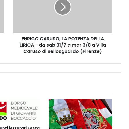
I
C
O
C
A
R
ENRICO CARUSO, LA POTENZA DELLA
U
LIRICA - da sab 31/7 a mar 3/8 a Villa
S
O
Caruso di Bellosguardo (Firenze)
,
L
A
P
O
T
E
N
Z
A
D
E
ti letterari Festa