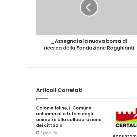
s
e
g
n
a
t
_Assegnata la nuova borsa di
a
ricerca della Fondazione Ragghianti
l
a
n
u
o
v
a
Articoli Correlati
b
o
r
Colonie feline, il Comune
s
richiama alla tutela degli
a
animali e alla collaborazione
d
dei cittadini
i
2 giorni fa
Appuntamen