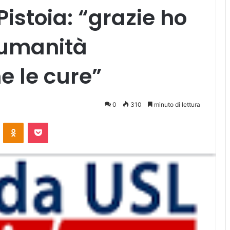
Pistoia: “grazie ho
 umanità
e le cure”
0
310
minuto di lettura
ontakte
Odnoklassniki
Pocket