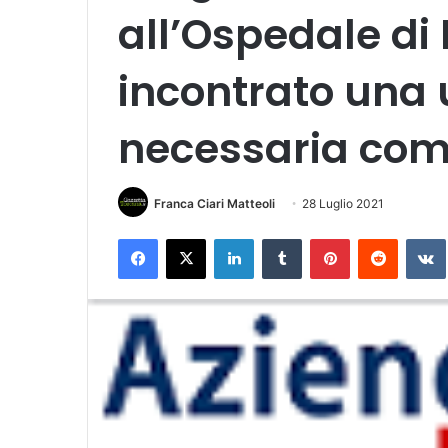
all’Ospedale di 
incontrato una
necessaria com
Franca Ciari Matteoli
28 Luglio 2021
Facebook
X
LinkedIn
Tumblr
Pinterest
Reddit
VK