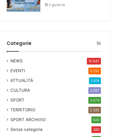
2 giorni fa
Categorie
NEWS
10.947
EVENTI
9.252
ATTUALITÀ
3.818
CULTURA
3.587
SPORT
3.079
TERRITORIO
2.325
SPORT ARCHIVIO
629
Senza categoria
360