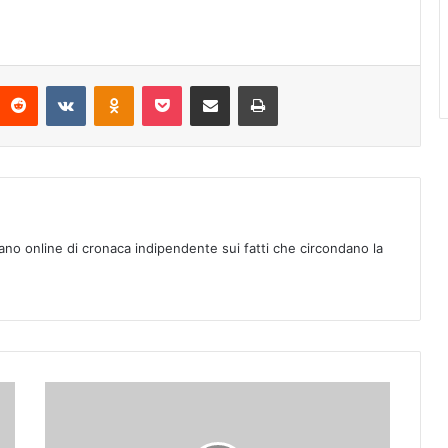
Reddit
VKontakte
Odnoklassniki
Pocket
Condividi via mail
Stampa
ano online di cronaca indipendente sui fatti che circondano la
E
N
R