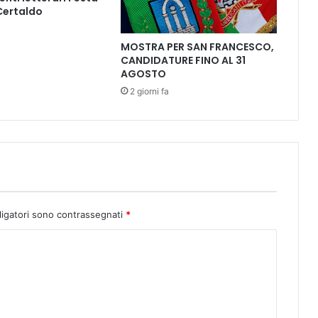
L
 Certaldo
L
A
L
MOSTRA PER SAN FRANCESCO,
CANDIDATURE FINO AL 31
I
AGOSTO
R
I
2 giorni fa
C
A
-
d
a
s
a
b
ligatori sono contrassegnati
*
3
1
/
7
a
m
a