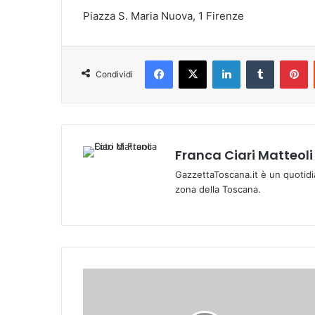
Piazza S. Maria Nuova, 1 Firenze
Facebook
X
LinkedIn
Tumblr
Pinterest
Condividi
Franca Ciari Matteoli
GazzettaToscana.it è un quotidi
zona della Toscana.
_
A
s