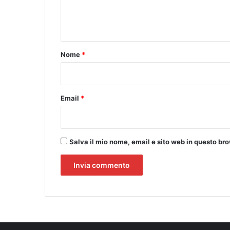
e
R
a
n
g
t
g
h
o
Nome
*
i
*
a
n
t
Email
*
i
Salva il mio nome, email e sito web in questo b