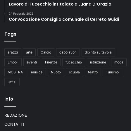
Lavoro di Fucecchio intitolato a Luana D’Orazio
24 Febbraio 2025
Convocazione Consiglio comunale di Cerreto Guidi
Tags
arazzi
arte
Calcio
capolavori
dipinto su tavola
Empoli
eventi
Firenze
fucecchio
istruzione
moda
MOSTRA
musica
Nuoto
scuola
teatro
Turismo
Uffizi
Info
REDAZIONE
CONTATTI