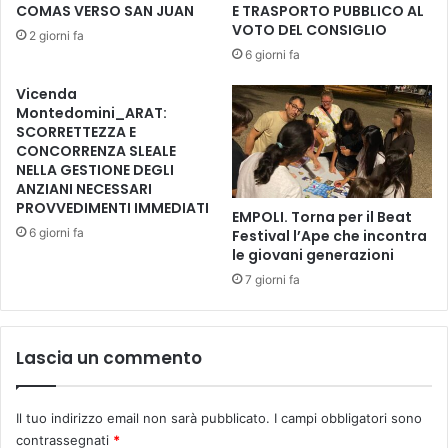
l
COMAS VERSO SAN JUAN
E TRASPORTO PUBBLICO AL
a
e
VOTO DEL CONSIGLIO
2 giorni fa
i
p
6 giorni fa
r
r
P
e
Vicenda
l
s
Montedomini_ARAT:
a
e
SCORRETTEZZA E
y
n
CONCORRENZA SLEALE
.
NELLA GESTIONE DEGLI
t
I
ANZIANI NECESSARI
a
PROVVEDIMENTI IMMEDIATI
l
“
EMPOLI. Torna per il Beat
s
F
6 giorni fa
Festival l’Ape che incontra
i
u
le giovani generazioni
n
c
7 giorni fa
d
e
a
c
c
c
Lascia un commento
o
h
M
i
a
o
n
Il tuo indirizzo email non sarà pubblicato.
I campi obbligatori sono
i
t
contrassegnati
*
n