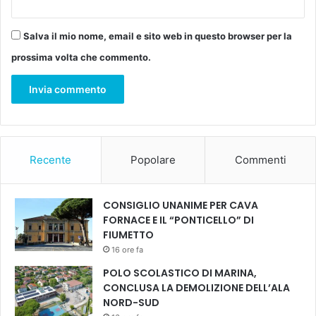
r
t
i
Salva il mio nome, email e sito web in questo browser per la
v
prossima volta che commento.
e
s
o
n
o
u
n
Recente
Popolare
Commenti
l
u
o
CONSIGLIO UNANIME PER CAVA
g
FORNACE E IL “PONTICELLO” DI
o
FIUMETTO
s
16 ore fa
a
n
POLO SCOLASTICO DI MARINA,
o
CONCLUSA LA DEMOLIZIONE DELL’ALA
d
NORD-SUD
o