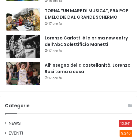
16 ore fa
v
TORNA “UN MARE DI MUSICA”, FRA POP
e
E MELODIE DAL GRANDE SCHERMO
c
17 ore fa
r
e
Lorenzo Carlotti è la prima new entry
s
dell’Abc Solettificio Manetti
c
e
17 ore fa
r
e
All’insegna della castellanità, Lorenzo
”
Rosi torna a casa
17 ore fa
Categorie
NEWS
10.941
EVENTI
9.246