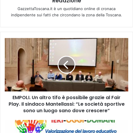
Redazione
GazzettaToscana.it è un quotidiano online di cronaca
indipendente sui fatti che circondano la zona della Toscana.
E
M
P
O
L
I
.
U
n
EMPOLI. Un altro tifo è possibile grazie al Fair
a
Play. Il sindaco Mantellassi: “Le società sportive
l
t
sono un luogo sano dove crescere”
r
o
L
t
’