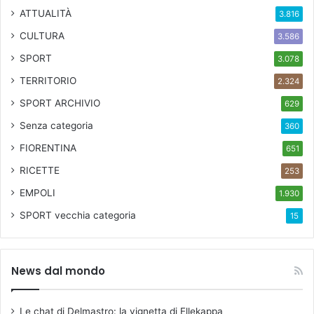
ATTUALITÀ
3.816
CULTURA
3.586
SPORT
3.078
TERRITORIO
2.324
SPORT ARCHIVIO
629
Senza categoria
360
FIORENTINA
651
RICETTE
253
EMPOLI
1.930
SPORT
vecchia categoria
15
News dal mondo
Le chat di Delmastro: la vignetta di Ellekappa