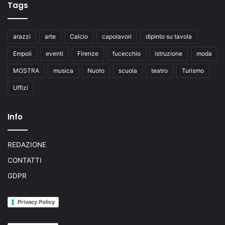
Tags
arazzi
arte
Calcio
capolavori
dipinto su tavola
Empoli
eventi
Firenze
fucecchio
istruzione
moda
MOSTRA
musica
Nuoto
scuola
teatro
Turismo
Uffizi
Info
REDAZIONE
CONTATTI
GDPR
Privacy Policy