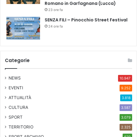
e
Romano in Garfagnana (Lucca)
r
23 ore fa
i
SENZA FILI – Pinocchio Street Festival
o
24 ore fa
d
o
d
e
l
Categorie
C
o
v
NEWS
10.947
i
d
EVENTI
9.252
-
ATTUALITÀ
3.818
1
9
CULTURA
3.587
SPORT
3.079
TERRITORIO
2.325
SPORT ARCHIVIO