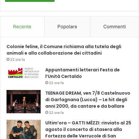
n
G
i
u
Recente
Popolare
Commenti
s
e
p
Colonie feline, il Comune richiama alla tutela degli
p
animali e alla collaborazione dei cittadini
e
22 ore fa
d
Appuntamenti letterari Festa de
i
l’Unità Certaldo
E
m
22 ore fa
p
TEENAGE DREAM, ven 7/8 Castelnuovo
o
di Garfagnana (Lucca) – Le hit degli
l
anni 2000, da cantare e da ballare
i
22 ore fa
n
e
Ultim’ora – GATTI MÉZZI: rinviato al 25
l
agosto il concerto di stasera alla
p
Fortezza delle Verrucole di San