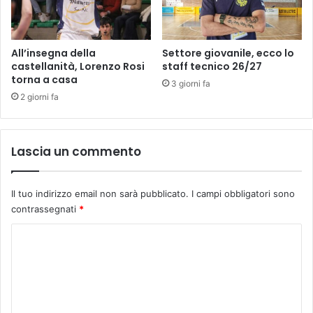
i
t
o
r
i
All’insegna della
Settore giovanile, ecco lo
a
castellanità, Lorenzo Rosi
staff tecnico 26/27
torna a casa
:
3 giorni fa
g
2 giorni fa
l
i
s
Lascia un commento
c
a
t
Il tuo indirizzo email non sarà pubblicato.
I campi obbligatori sono
t
contrassegnati
*
i
d
C
i
N
o
i
m
l
m
o