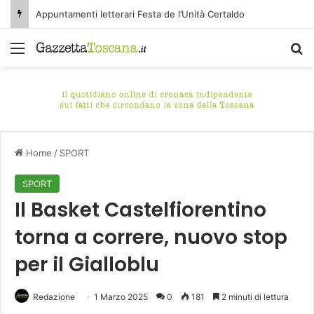
Appuntamenti letterari Festa de l’Unità Certaldo
Menu
C
Home
/
SPORT
SPORT
Il Basket Castelfiorentino
torna a correre, nuovo stop
per il Gialloblu
Redazione
1 Marzo 2025
0
181
2 minuti di lettura