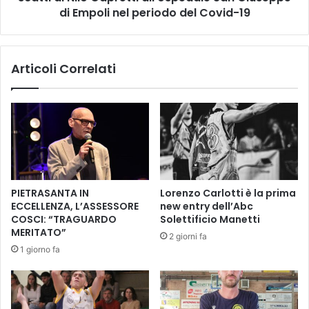
A
g
di Empoli nel periodo del Covid-19
b
i
c
n
S
i
Articoli Correlati
o
c
l
h
e
e
t
r
t
a
i
c
f
c
i
o
c
n
PIETRASANTA IN
Lorenzo Carlotti è la prima
i
t
ECCELLENZA, L’ASSESSORE
new entry dell’Abc
o
a
COSCI: “TRAGUARDO
Solettificio Manetti
M
n
MERITATO”
2 giorni fa
a
o
1 giorno fa
n
u
e
n
t
a
t
s