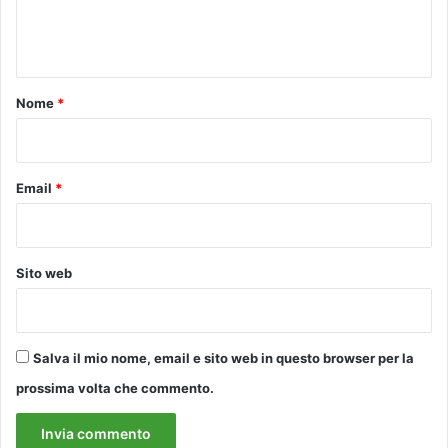
C
e
a
n
p
r
t
e
o
Nome
*
t
t
*
i
a
Email
*
l
l
'
o
Sito web
s
p
e
d
a
Salva il mio nome, email e sito web in questo browser per la
l
prossima volta che commento.
e
S
a