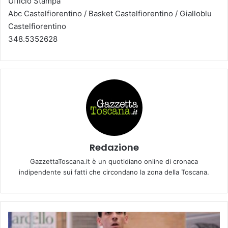
Ufficio Stampa
Abc Castelfiorentino / Basket Castelfiorentino / Gialloblu
Castelfiorentino
348.5352628
Redazione
GazzettaToscana.it è un quotidiano online di cronaca
indipendente sui fatti che circondano la zona della Toscana.
D
e