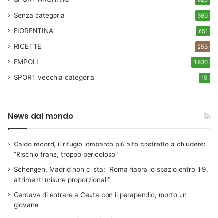
629
Senza categoria
360
FIORENTINA
651
RICETTE
253
EMPOLI
1.930
SPORT
vecchia categoria
15
News dal mondo
Caldo record, il rifugio lombardo più alto costretto a chiudere:
“Rischio frane, troppo pericoloso”
Schengen, Madrid non ci sta: “Roma riapra lo spazio entro il 9,
altrimenti misure proporzionali”
Cercava di entrare a Ceuta con il parapendio, morto un
giovane