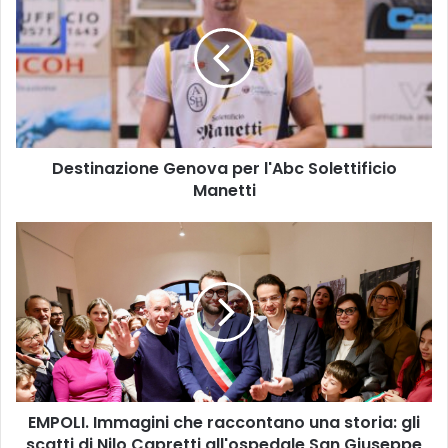
s
t
i
n
a
z
i
Destinazione Genova per l'Abc Solettificio
o
Manetti
n
e
G
E
e
M
n
P
o
O
v
L
a
I
p
.
e
I
r
m
l
EMPOLI. Immagini che raccontano una storia: gli
m
'
scatti di Nilo Capretti all'ospedale San Giuseppe
a