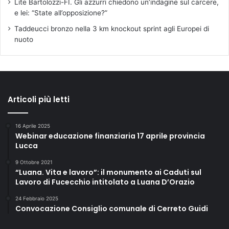
Lite Bartolozzi-FI. Gli azzurri chiedono un’indagine sul carcere,
e lei: “State all’opposizione?”
Taddeucci bronzo nella 3 km knockout sprint agli Europei di
nuoto
Articoli più letti
16 Aprile 2025
Webinar educazione finanziaria 17 aprile provincia
Lucca
9 Ottobre 2021
“Luana. Vita e lavoro”: il monumento ai Caduti sul
Lavoro di Fucecchio intitolato a Luana D’Orazio
24 Febbraio 2025
Convocazione Consiglio comunale di Cerreto Guidi