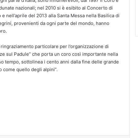
ogni parte d’Italia, sono innumerevoli; dal 1997 il Coro è
unate nazionali; nel 2010 si è esibito al Concerto di
e nell’aprile del 2013 alla Santa Messa nella Basilica di
egrini, provenienti da ogni parte del mondo, hanno
oro.
n ringraziamento particolare per l’organizzazione di
anze sul Padule” che porta un coro così importante nella
so tempo, sottolinea i cento anni dalla fine delle grande
 come quello degli alpini”.