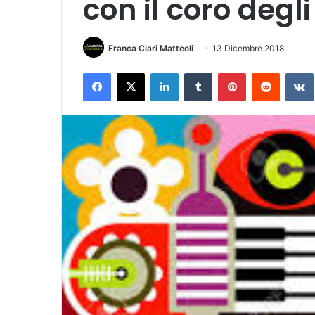
con il coro degli
Franca Ciari Matteoli
13 Dicembre 2018
Facebook
X
LinkedIn
Tumblr
Pinterest
Reddit
VK