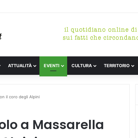
tterari Festa de l’Unità Certaldo
ATTUALITÀ
EVENTI
CULTURA
TERRITORIO
 il coro degli Alpini
olo a Massarella