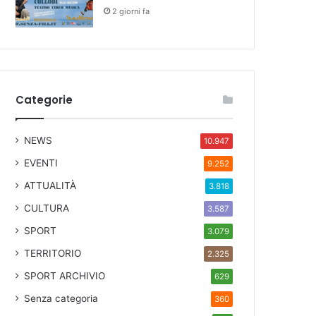
2 giorni fa
Categorie
NEWS
10.947
EVENTI
9.252
ATTUALITÀ
3.818
CULTURA
3.587
SPORT
3.079
TERRITORIO
2.325
SPORT ARCHIVIO
629
Senza categoria
360