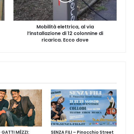
i
t
à
e
Mobilità elettrica, al via
l
l’installazione di 12 colonnine di
e
t
ricarica. Ecco dove
t
r
i
c
a
,
a
l
v
i
a
l
’
i
– GATTI MÉZZI:
SENZA FILI – Pinocchio Street
n