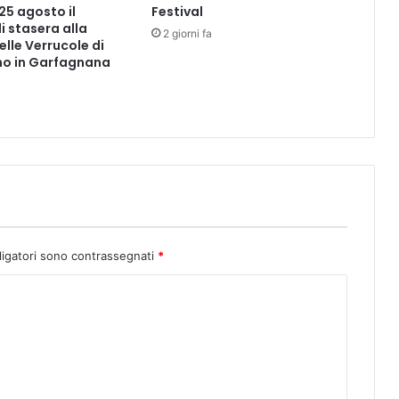
 25 agosto il
Festival
s
i stasera alla
2 giorni fa
t
elle Verrucole di
a
o in Garfagnana
l
l
a
z
i
o
n
e
d
i
ligatori sono contrassegnati
*
1
2
c
o
l
o
n
n