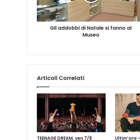
d
o
b
b
Gli addobbi di Natale si fanno al
i
Museo
d
i
N
a
t
a
l
Articoli Correlati
e
s
i
f
a
n
n
o
a
TEENAGE DREAM, ven 7/8
Ultim’ora 
l