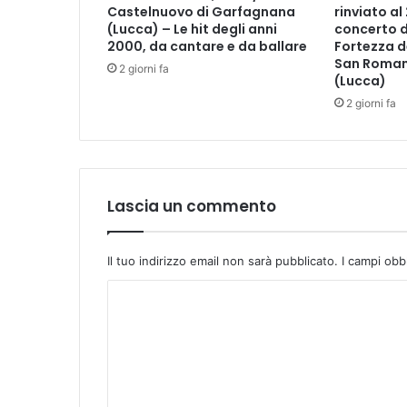
Castelnuovo di Garfagnana
rinviato al
M
(Lucca) – Le hit degli anni
concerto d
u
2000, da cantare e da ballare
Fortezza d
s
San Roman
2 giorni fa
e
(Lucca)
o
2 giorni fa
Lascia un commento
Il tuo indirizzo email non sarà pubblicato.
I campi obb
C
o
m
m
e