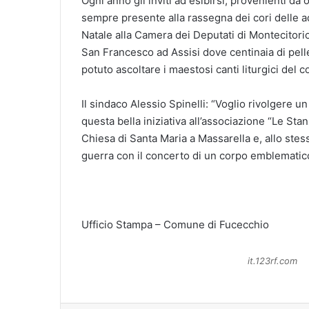
Ogni anno gli inviti ad esibirsi, provenienti da 
sempre presente alla rassegna dei cori delle ad
Natale alla Camera dei Deputati di Montecitorio 
San Francesco ad Assisi dove centinaia di pell
potuto ascoltare i maestosi canti liturgici del c
Il sindaco Alessio Spinelli: “Voglio rivolgere u
questa bella iniziativa all’associazione “Le St
Chiesa di Santa Maria a Massarella e, allo stes
guerra con il concerto di un corpo emblematico
Ufficio Stampa – Comune di Fucecchio
it.123rf.com