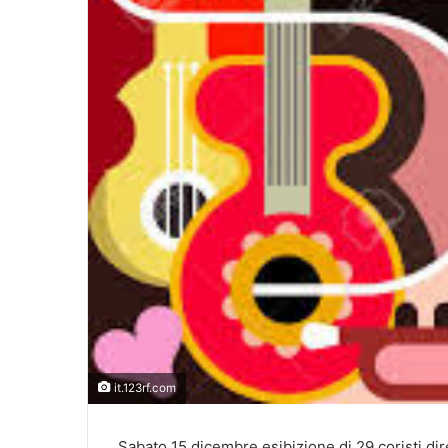
it.123rf.com
Sabato 15 dicembre esibizione di 29 coristi dir