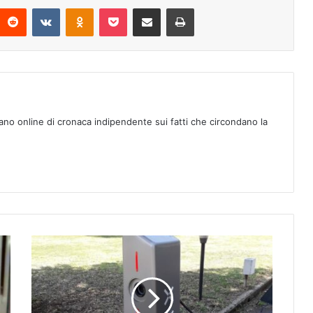
Reddit
VKontakte
Odnoklassniki
Pocket
Condividi via mail
Stampa
ano online di cronaca indipendente sui fatti che circondano la
M
o
b
i
l