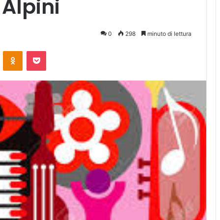
 Alpini
0
298
minuto di lettura
ontakte
Odnoklassniki
Pocket