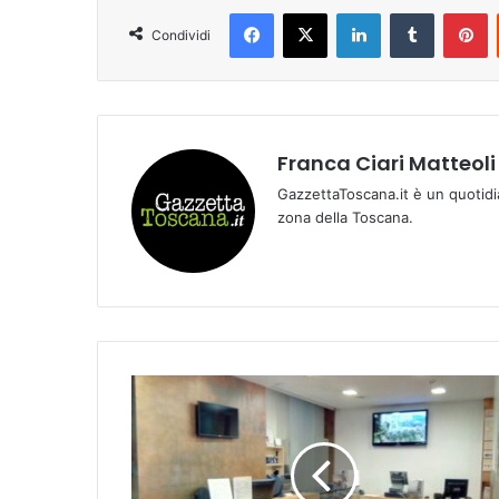
Facebook
X
LinkedIn
Tumblr
Pinterest
Condividi
Franca Ciari Matteoli
GazzettaToscana.it è un quotidi
zona della Toscana.
G
l
i
a
d