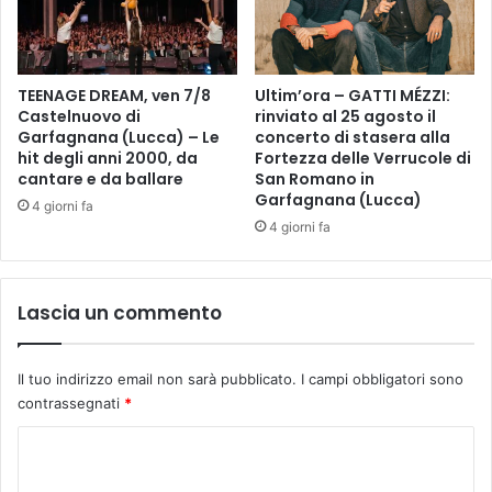
T
E
C
A
TEENAGE DREAM, ven 7/8
Ultim’ora – GATTI MÉZZI:
T
Castelnuovo di
rinviato al 25 agosto il
I
Garfagnana (Lucca) – Le
concerto di stasera alla
N
hit degli anni 2000, da
Fortezza delle Verrucole di
I
cantare e da ballare
San Romano in
T
Garfagnana (Lucca)
4 giorni fa
E
4 giorni fa
R
M
E
Lascia un commento
Il tuo indirizzo email non sarà pubblicato.
I campi obbligatori sono
contrassegnati
*
C
o