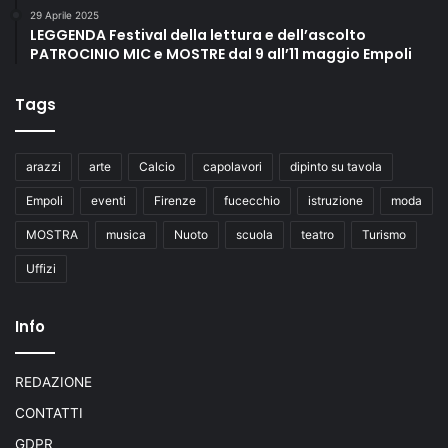
29 Aprile 2025
LEGGENDA Festival della lettura e dell’ascolto
PATROCINIO MIC e MOSTRE dal 9 all’11 maggio Empoli
Tags
arazzi
arte
Calcio
capolavori
dipinto su tavola
Empoli
eventi
Firenze
fucecchio
istruzione
moda
MOSTRA
musica
Nuoto
scuola
teatro
Turismo
Uffizi
Info
REDAZIONE
CONTATTI
GDPR