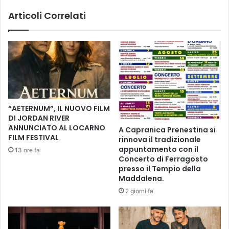
e
T
Articoli Correlati
n
A
d
R
e
O
g
C
a
C
r
H
a
I
-
E
1
'
“AETERNUM”, IL NUOVO FILM
D
DI JORDAN RIVER
I
ANNUNCIATO AL LOCARNO
A Capranica Prenestina si
S
FILM FESTIVAL
rinnova il tradizionale
C
appuntamento con il
13 ore fa
E
Concerto di Ferragosto
N
presso il Tempio della
A
Maddalena.
A
2 giorni fa
M
O
N