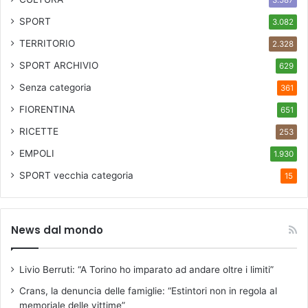
3.587
SPORT
3.082
TERRITORIO
2.328
SPORT ARCHIVIO
629
Senza categoria
361
FIORENTINA
651
RICETTE
253
EMPOLI
1.930
SPORT
vecchia categoria
15
News dal mondo
Livio Berruti: “A Torino ho imparato ad andare oltre i limiti”
Crans, la denuncia delle famiglie: “Estintori non in regola al
memoriale delle vittime”