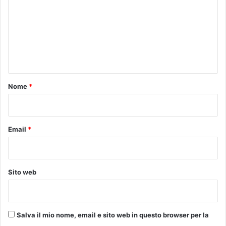
m
m
e
n
t
o
Nome
*
*
Email
*
Sito web
Salva il mio nome, email e sito web in questo browser per la