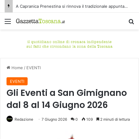
A Capranica Prenestina si rinnova il tradizionale appuntamento con il Concerto di Ferragosto presso il Tempio della Maddalena.
Menu
C
Home
/
EVENTI
EVENTI
Gli Eventi a San Gimignano
dal 8 al 14 Giugno 2026
Redazione
7 Giugno 2026
0
109
2 minuti di lettura