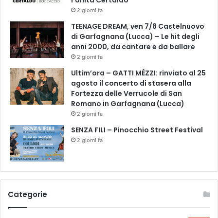
l’Unità Certaldo
e
2 giorni fa
p
TEENAGE DREAM, ven 7/8 Castelnuovo
p
di Garfagnana (Lucca) – Le hit degli
e
anni 2000, da cantare e da ballare
T
o
2 giorni fa
r
Ultim’ora – GATTI MÉZZI: rinviato al 25
t
agosto il concerto di stasera alla
a
Fortezza delle Verrucole di San
t
Romano in Garfagnana (Lucca)
o
2 giorni fa
I
m
SENZA FILI – Pinocchio Street Festival
a
2 giorni fa
g
e
Categorie