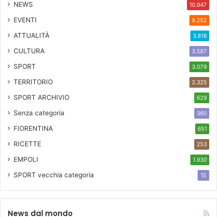
NEWS
10.947
EVENTI
9.252
ATTUALITÀ
3.818
CULTURA
3.587
SPORT
3.079
TERRITORIO
2.325
SPORT ARCHIVIO
629
Senza categoria
360
FIORENTINA
651
RICETTE
253
EMPOLI
1.930
SPORT
vecchia categoria
15
News dal mondo