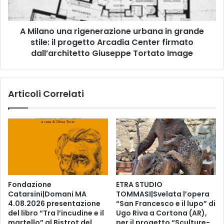
i
u
“
n
L
A Milano una rigenerazione urbana in grande
a
e
stile: il progetto Arcadia Center firmato
r
g
i
dall’architetto Giuseppe Tortato Image
g
g
e
e
r
n
Articoli Correlati
e
e
d
r
’
a
e
z
s
i
t
o
a
n
t
e
e
u
Fondazione
ETRA STUDIO
”
r
Catarsini|Domani MA
TOMMASI|Svelata l’opera
,
b
4.08.2026 presentazione
“San Francesco e il lupo” di
i
a
del libro “Tra l’incudine e il
Ugo Riva a Cortona (AR),
n
n
martello” al Bistrot del
per il progetto “Sculture-