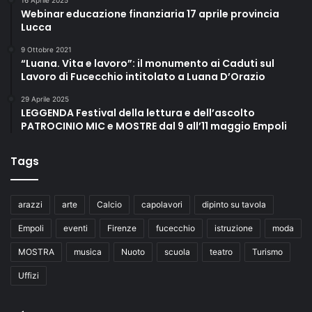
16 Aprile 2025
Webinar educazione finanziaria 17 aprile provincia
Lucca
9 Ottobre 2021
“Luana. Vita e lavoro”: il monumento ai Caduti sul
Lavoro di Fucecchio intitolato a Luana D’Orazio
29 Aprile 2025
LEGGENDA Festival della lettura e dell’ascolto
PATROCINIO MIC e MOSTRE dal 9 all’11 maggio Empoli
Tags
arazzi
arte
Calcio
capolavori
dipinto su tavola
Empoli
eventi
Firenze
fucecchio
istruzione
moda
MOSTRA
musica
Nuoto
scuola
teatro
Turismo
Uffizi