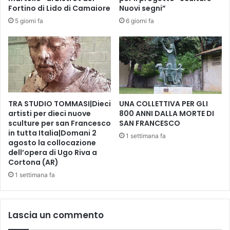
b
a
Fortino di Lido di Camaiore
Nuovi segni”
i
i
5 giorni fa
6 giorni fa
b
n
l
g
i
r
o
a
t
n
e
d
c
e
a
TRA STUDIO TOMMASI|Dieci
UNA COLLETTIVA PER GLI
s
artisti per dieci nuove
800 ANNI DALLA MORTE DI
(
t
sculture per san Francesco
SAN FRANCESCO
e
i
in tutta Italia|Domani 2
n
l
1 settimana fa
agosto la collocazione
o
e
dell’opera di Ugo Riva a
n
:
Cortona (AR)
s
i
1 settimana fa
o
l
l
p
o
r
)
o
Lascia un commento
g