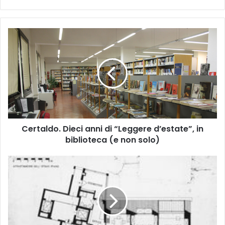
C
e
r
t
a
l
d
o
.
Certaldo. Dieci anni di “Leggere d’estate”, in
D
biblioteca (e non solo)
i
e
c
A
i
M
a
i
n
l
n
a
i
n
d
o