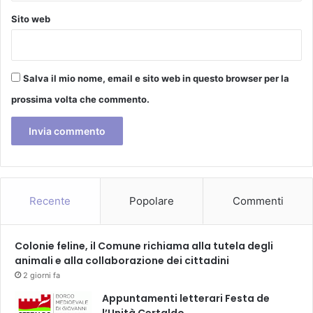
t
Sito web
o
d
a
l
Salva il mio nome, email e sito web in questo browser per la
l
prossima volta che commento.
’
a
r
c
h
i
t
Recente
Popolare
Commenti
e
t
t
Colonie feline, il Comune richiama alla tutela degli
o
animali e alla collaborazione dei cittadini
G
2 giorni fa
i
u
Appuntamenti letterari Festa de
s