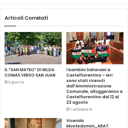
a
1
n
T
Articoli Correlati
a
R
.
I
E
C
s
O
c
L
e
O
i
R
l
E
s
D
IL “SAN MATEO” DI NILDA
I bambini Saharawi a
e
I
COMAS VERSO SAN JUAN
Castelfiorentino – Ieri
c
R
sono stati ricevuti
5 giorni fa
o
U
dall’Amministrazione
n
D
Comunale, alloggeranno a
d
Y
Castelfiorentino dal 12 al
o
22 agosto
M
v
I
1 settimana fa
o
C
l
Vicenda
H
Montedomini_ARAT:
u
E