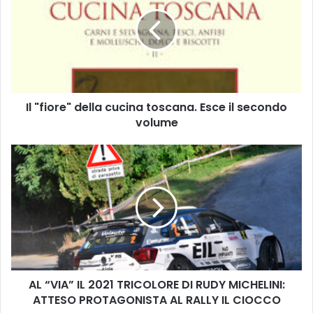
"
f
i
o
r
e
"
Il "fiore" della cucina toscana. Esce il secondo
d
volume
e
l
l
A
a
L
c
“
u
V
c
I
i
A
n
”
a
I
t
L
o
AL “VIA” IL 2021 TRICOLORE DI RUDY MICHELINI:
2
s
ATTESO PROTAGONISTA AL RALLY IL CIOCCO
0
c
2