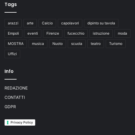
Tags
arazzi
arte
Calcio
capolavori
dipinto su tavola
Empoli
eventi
Firenze
fucecchio
istruzione
moda
MOSTRA
musica
Nuoto
scuola
teatro
Turismo
Uffizi
Info
REDAZIONE
CONTATTI
GDPR
Privacy Policy