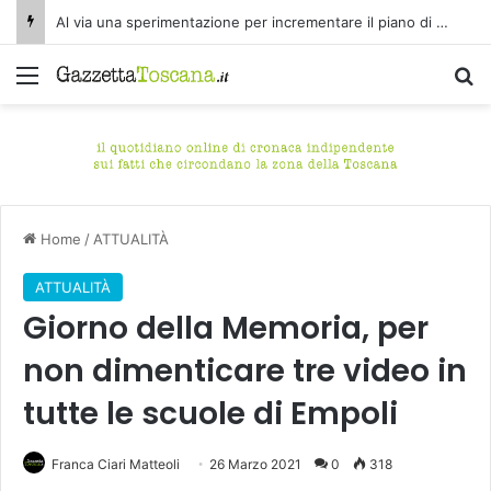
Al via una sperimentazione per incrementare il piano di spazzamento del centro storico di Fucecchio
Menu
C
Home
/
ATTUALITÀ
ATTUALITÀ
Giorno della Memoria, per
non dimenticare tre video in
tutte le scuole di Empoli
Franca Ciari Matteoli
26 Marzo 2021
0
318