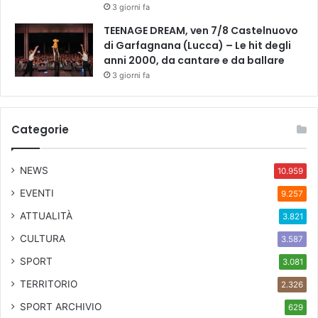
3 giorni fa
TEENAGE DREAM, ven 7/8 Castelnuovo
di Garfagnana (Lucca) – Le hit degli
anni 2000, da cantare e da ballare
3 giorni fa
Categorie
NEWS
10.959
EVENTI
9.257
ATTUALITÀ
3.821
CULTURA
3.587
SPORT
3.081
TERRITORIO
2.326
SPORT ARCHIVIO
629