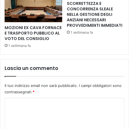
SCORRETTEZZA E
m
L
CONCORRENZA SLEALE
e
I
NELLA GESTIONE DEGLI
N
ANZIANI NECESSARI
I
PROVVEDIMENTI IMMEDIATI
MOZIONI EX CAVA FORNACE
:
1 settimana fa
E TRASPORTO PUBBLICO AL
A
VOTO DEL CONSIGLIO
T
1 settimana fa
T
E
S
O
Lascia un commento
P
R
O
Il tuo indirizzo email non sarà pubblicato.
I campi obbligatori sono
T
contrassegnati
*
A
G
C
O
o
N
I
m
S
m