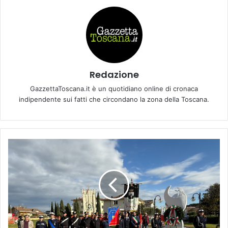
Redazione
GazzettaToscana.it è un quotidiano online di cronaca
indipendente sui fatti che circondano la zona della Toscana.
F
u
c
e
c
c
h
i