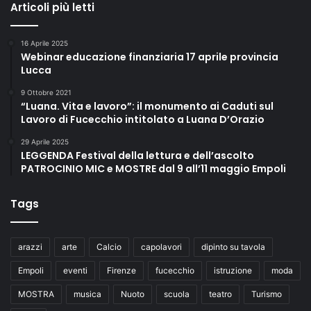
Articoli più letti
16 Aprile 2025
Webinar educazione finanziaria 17 aprile provincia
Lucca
9 Ottobre 2021
“Luana. Vita e lavoro”: il monumento ai Caduti sul
Lavoro di Fucecchio intitolato a Luana D’Orazio
29 Aprile 2025
LEGGENDA Festival della lettura e dell’ascolto
PATROCINIO MIC e MOSTRE dal 9 all’11 maggio Empoli
Tags
arazzi
arte
Calcio
capolavori
dipinto su tavola
Empoli
eventi
Firenze
fucecchio
istruzione
moda
MOSTRA
musica
Nuoto
scuola
teatro
Turismo