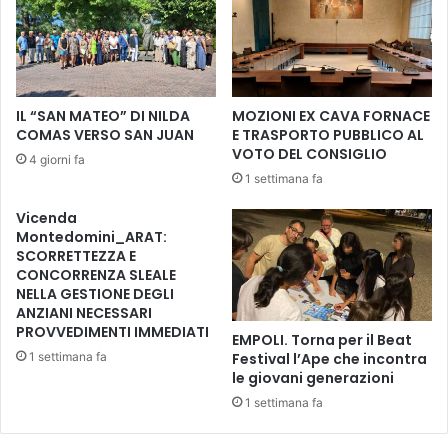
r
r
y
i
a
e
c
n
o
t
IL “SAN MATEO” DI NILDA
MOZIONI EX CAVA FORNACE
n
a
COMAS VERSO SAN JUAN
E TRASPORTO PUBBLICO AL
u
m
VOTO DEL CONSIGLIO
4 giorni fa
n
e
1 settimana fa
a
n
c
t
Vicenda
e
o
Montedomini_ARAT:
r
p
SCORRETTEZZA E
i
r
CONCORRENZA SLEALE
m
NELLA GESTIONE DEGLI
o
ANZIANI NECESSARI
o
m
PROVVEDIMENTI IMMEDIATI
n
o
EMPOLI. Torna per il Beat
i
s
1 settimana fa
Festival l’Ape che incontra
a
s
le giovani generazioni
m
a
1 settimana fa
o
d
l
a