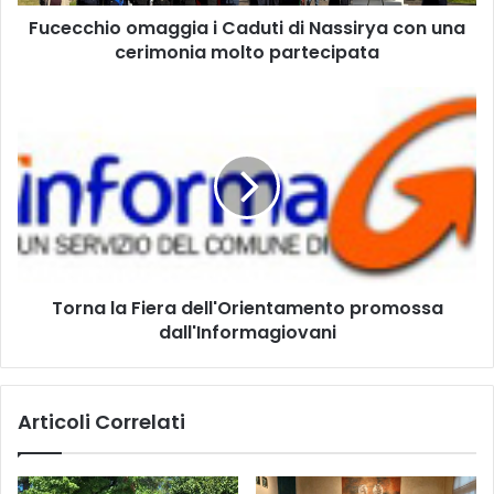
o
Fucecchio omaggia i Caduti di Nassirya con una
o
cerimonia molto partecipata
m
a
g
T
g
o
i
r
a
n
i
a
C
l
a
a
d
F
u
i
t
Torna la Fiera dell'Orientamento promossa
e
i
dall'Informagiovani
r
d
a
i
d
N
e
Articoli Correlati
a
l
s
l
s
'
i
O