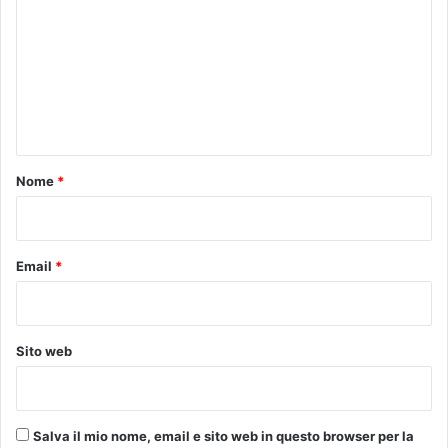
m
m
e
n
t
o
Nome
*
*
Email
*
Sito web
Salva il mio nome, email e sito web in questo browser per la