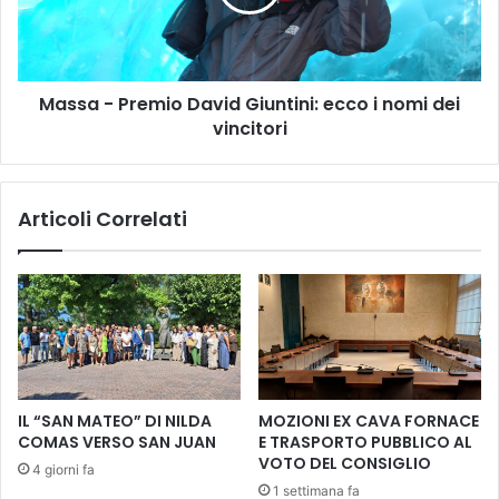
e
-
l
P
l
r
’
e
I
Massa - Premio David Giuntini: ecco i nomi dei
m
s
vincitori
i
t
o
i
D
t
a
Articoli Correlati
u
v
t
i
o
d
“
G
A
i
r
u
t
n
u
t
r
i
IL “SAN MATEO” DI NILDA
MOZIONI EX CAVA FORNACE
o
n
COMAS VERSO SAN JUAN
E TRASPORTO PUBBLICO AL
C
i
VOTO DEL CONSIGLIO
4 giorni fa
h
:
1 settimana fa
e