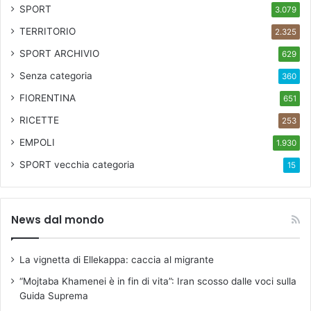
SPORT
3.079
TERRITORIO
2.325
SPORT ARCHIVIO
629
Senza categoria
360
FIORENTINA
651
RICETTE
253
EMPOLI
1.930
SPORT
vecchia categoria
15
News dal mondo
La vignetta di Ellekappa: caccia al migrante
“Mojtaba Khamenei è in fin di vita”: Iran scosso dalle voci sulla
Guida Suprema