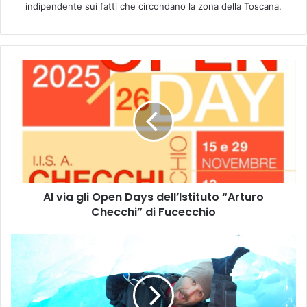
indipendente sui fatti che circondano la zona della Toscana.
A
l
v
i
a
g
l
i
O
Al via gli Open Days dell’Istituto “Arturo
p
Checchi” di Fucecchio
e
n
D
M
a
a
y
s
s
s
d
a