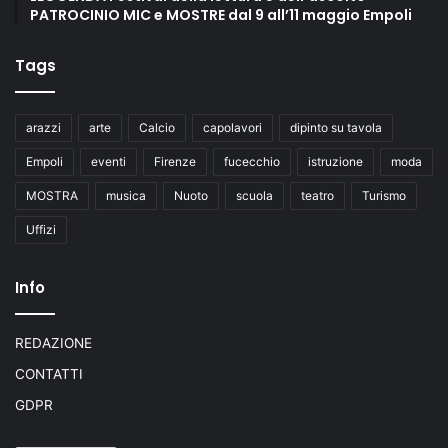
PATROCINIO MIC e MOSTRE dal 9 all’11 maggio Empoli
Tags
arazzi
arte
Calcio
capolavori
dipinto su tavola
Empoli
eventi
Firenze
fucecchio
istruzione
moda
MOSTRA
musica
Nuoto
scuola
teatro
Turismo
Uffizi
Info
REDAZIONE
CONTATTI
GDPR