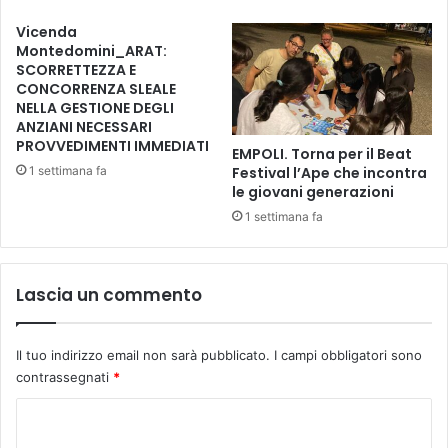
e
c
c
Vicenda
c
c
Montedomini_ARAT:
h
o
SCORRETTEZZA E
i
i
CONCORRENZA SLEALE
”
NELLA GESTIONE DEGLI
n
ANZIANI NECESSARI
d
o
PROVVEDIMENTI IMMEDIATI
i
m
EMPOLI. Torna per il Beat
F
i
1 settimana fa
Festival l’Ape che incontra
u
d
le giovani generazioni
c
e
1 settimana fa
e
i
c
v
c
i
Lascia un commento
h
n
i
c
o
i
Il tuo indirizzo email non sarà pubblicato.
I campi obbligatori sono
t
contrassegnati
*
o
r
C
i
o