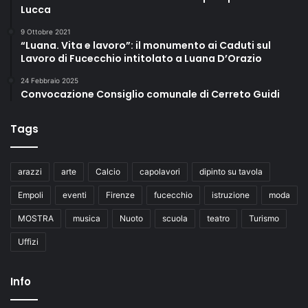
Lucca
9 Ottobre 2021
“Luana. Vita e lavoro”: il monumento ai Caduti sul
Lavoro di Fucecchio intitolato a Luana D’Orazio
24 Febbraio 2025
Convocazione Consiglio comunale di Cerreto Guidi
Tags
arazzi
arte
Calcio
capolavori
dipinto su tavola
Empoli
eventi
Firenze
fucecchio
istruzione
moda
MOSTRA
musica
Nuoto
scuola
teatro
Turismo
Uffizi
Info