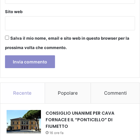
m
a
Sito web
g
g
i
o
Salva il mio nome, email e sito web in questo browser per la
a
prossima volta che commento.
i
n
g
r
e
s
s
Recente
Popolare
Commenti
o
g
r
CONSIGLIO UNANIME PER CAVA
a
FORNACE E IL “PONTICELLO” DI
t
FIUMETTO
u
16 ore fa
i