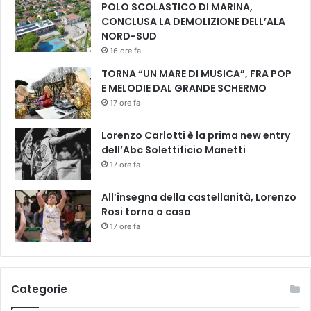
t
POLO SCOLASTICO DI MARINA,
o
CONCLUSA LA DEMOLIZIONE DELL’ALA
a
NORD-SUD
l
16 ore fa
C
TORNA “UN MARE DI MUSICA”, FRA POP
i
E MELODIE DAL GRANDE SCHERMO
n
e
17 ore fa
m
a
Lorenzo Carlotti è la prima new entry
L
dell’Abc Solettificio Manetti
a
17 ore fa
C
o
All’insegna della castellanità, Lorenzo
m
Rosi torna a casa
p
17 ore fa
a
g
n
i
Categorie
a