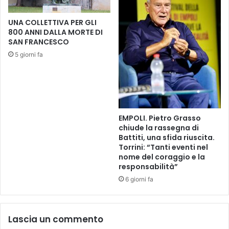
m
o
a
d
UNA COLLETTIVA PER GLI
e
800 ANNI DALLA MORTE DI
i
d
SAN FRANCESCO
F
i
u
z
5 giorni fa
c
i
e
o
c
n
c
e
h
d
EMPOLI. Pietro Grasso
i
i
chiude la rassegna di
o
“
Battiti, una sfida riuscita.
P
Torrini: “Tanti eventi nel
e
nome del coraggio e la
r
responsabilità”
ù
6 giorni fa
C
i
n
e
Lascia un commento
m