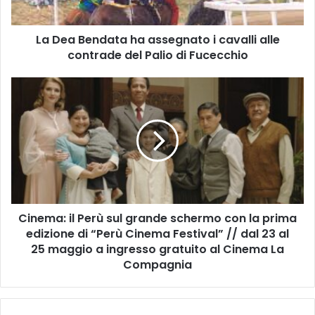
n
d
La Dea Bendata ha assegnato i cavalli alle
a
contrade del Palio di Fucecchio
t
a
h
C
a
i
a
n
s
e
s
m
e
a
g
:
n
i
a
l
t
Cinema: il Perù sul grande schermo con la prima
P
o
edizione di “Perù Cinema Festival” // dal 23 al
e
i
r
25 maggio a ingresso gratuito al Cinema La
c
ù
Compagnia
a
s
v
u
a
l