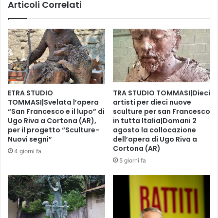
Articoli Correlati
l
g
l
r
i
a
a
n
l
d
l
e
e
s
c
c
o
h
ETRA STUDIO
TRA STUDIO TOMMASI|Dieci
n
e
TOMMASI|Svelata l’opera
artisti per dieci nuove
t
r
“San Francesco e il lupo” di
sculture per san Francesco
r
m
Ugo Riva a Cortona (AR),
in tutta Italia|Domani 2
a
o
per il progetto “Sculture-
agosto la collocazione
d
c
Nuovi segni”
dell’opera di Ugo Riva a
e
o
Cortona (AR)
4 giorni fa
d
n
5 giorni fa
e
l
l
a
P
p
a
r
l
i
i