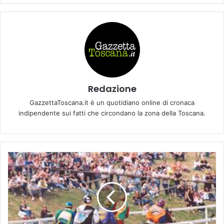
Redazione
GazzettaToscana.it è un quotidiano online di cronaca
indipendente sui fatti che circondano la zona della Toscana.
L
a
D
e
a
B
e