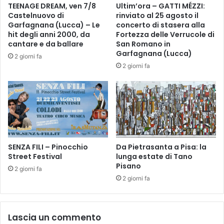
TEENAGE DREAM, ven 7/8
Ultim’ora – GATTI MÉZZI:
o
f
Castelnuovo di
rinviato al 25 agosto il
r
i
Garfagnana (Lucca) – Le
concerto di stasera alla
a
c
hit degli anni 2000, da
Fortezza delle Verrucole di
g
a
cantare e da ballare
San Romano in
g
i
Garfagnana (Lucca)
2 giorni fa
i
l
2 giorni fa
u
1
n
8
t
g
o
i
.
u
L
g
a
n
F
SENZA FILI – Pinocchio
Da Pietrasanta a Pisa: la
o
Street Festival
lunga estate di Tano
I
a
Pisano
P
V
2 giorni fa
S
i
2 giorni fa
A
l
S
l
r
a
Lascia un commento
a
C