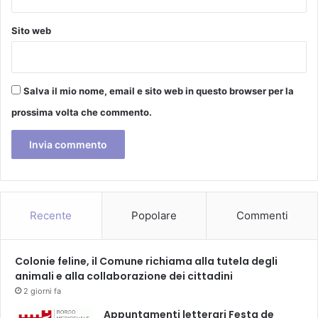
i
f
Sito web
i
u
t
i
Salva il mio nome, email e sito web in questo browser per la
i
n
prossima volta che commento.
m
a
r
e
,
l
a
Recente
Popolare
Commenti
g
h
i
Colonie feline, il Comune richiama alla tutela degli
e
animali e alla collaborazione dei cittadini
f
2 giorni fa
i
Appuntamenti letterari Festa de
u