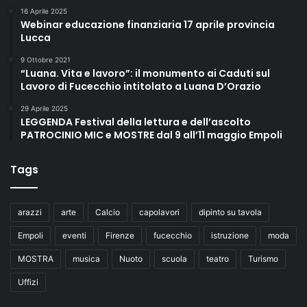
16 Aprile 2025
Webinar educazione finanziaria 17 aprile provincia
Lucca
9 Ottobre 2021
“Luana. Vita e lavoro”: il monumento ai Caduti sul
Lavoro di Fucecchio intitolato a Luana D’Orazio
29 Aprile 2025
LEGGENDA Festival della lettura e dell’ascolto
PATROCINIO MIC e MOSTRE dal 9 all’11 maggio Empoli
Tags
arazzi
arte
Calcio
capolavori
dipinto su tavola
Empoli
eventi
Firenze
fucecchio
istruzione
moda
MOSTRA
musica
Nuoto
scuola
teatro
Turismo
Uffizi