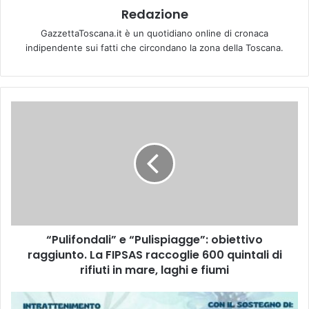
Redazione
GazzettaToscana.it è un quotidiano online di cronaca
indipendente sui fatti che circondano la zona della Toscana.
“
P
u
l
i
f
o
n
d
“Pulifondali” e “Pulispiagge”: obiettivo
a
raggiunto. La FIPSAS raccoglie 600 quintali di
l
i
rifiuti in mare, laghi e fiumi
”
e
A