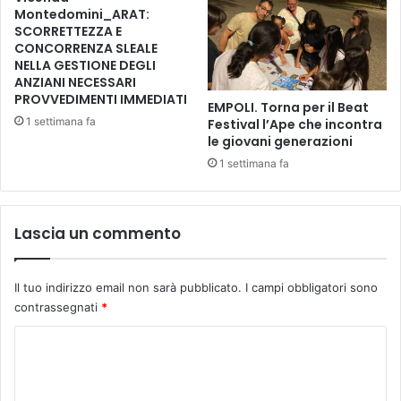
p
n
Montedomini_ARAT:
e
t
SCORRETTEZZA E
r
o
CONCORRENZA SLEALE
i
NELLA GESTIONE DEGLI
S
p
ANZIANI NECESSARI
t
PROVVEDIMENTI IMMEDIATI
i
e
EMPOLI. Torna per il Beat
ù
f
1 settimana fa
Festival l’Ape che incontra
p
a
le giovani generazioni
i
n
1 settimana fa
c
o
c
d
o
i
Lascia un commento
l
C
i
a
e
d
i
Il tuo indirizzo email non sarà pubblicato.
I campi obbligatori sono
o
g
contrassegnati
*
r
e
e
C
n
-
i
S
o
t
a
m
o