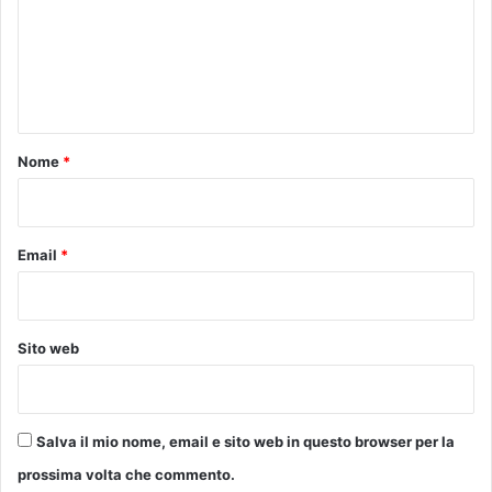
b
r
m
a
i
t
e
n
o
n
e
1
l
0
t
w
g
o
e
Nome
*
e
e
n
*
k
n
e
a
n
Email
*
i
d
o
a
l
l
Sito web
e
1
1
.
Salva il mio nome, email e sito web in questo browser per la
2
prossima volta che commento.
5