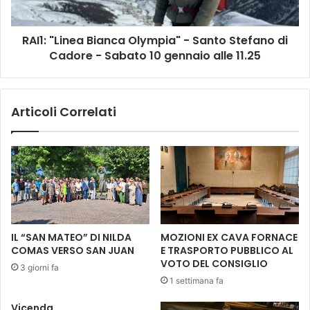
d
i
a
n
,
RAI1: "Linea Bianca Olympia" - Santo Stefano di
e
d
Cadore - Sabato 10 gennaio alle 11.25
a
o
B
p
i
p
a
Articoli Correlati
i
n
o
c
a
a
p
O
p
l
u
y
n
m
t
p
a
i
IL “SAN MATEO” DI NILDA
MOZIONI EX CAVA FORNACE
m
a
COMAS VERSO SAN JUAN
E TRASPORTO PUBBLICO AL
e
"
VOTO DEL CONSIGLIO
3 giorni fa
n
-
1 settimana fa
t
S
o
a
Vicenda