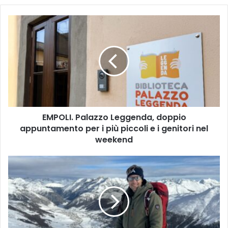
E
M
P
O
L
I
.
P
a
EMPOLI. Palazzo Leggenda, doppio
l
appuntamento per i più piccoli e i genitori nel
a
z
weekend
z
o
R
L
A
e
I
g
1
g
:
e
"
n
L