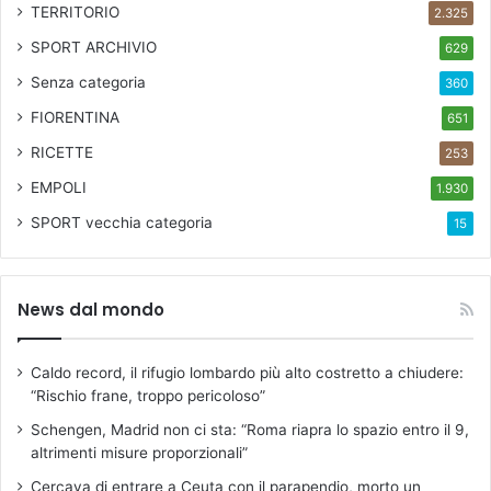
TERRITORIO
2.325
SPORT ARCHIVIO
629
Senza categoria
360
FIORENTINA
651
RICETTE
253
EMPOLI
1.930
SPORT
vecchia categoria
15
News dal mondo
Caldo record, il rifugio lombardo più alto costretto a chiudere:
“Rischio frane, troppo pericoloso”
Schengen, Madrid non ci sta: “Roma riapra lo spazio entro il 9,
altrimenti misure proporzionali”
Cercava di entrare a Ceuta con il parapendio, morto un