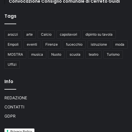
Convocazione Consiglio comunale di Cerreto Guidi
Tags
arazzi
arte
Calcio
capolavori
dipinto su tavola
Empoli
eventi
Firenze
fucecchio
istruzione
moda
MOSTRA
musica
Nuoto
scuola
teatro
Turismo
Uffizi
Info
REDAZIONE
CONTATTI
GDPR
Privacy Policy