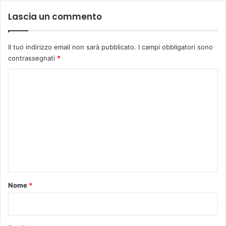
e
Lascia un commento
.
Il tuo indirizzo email non sarà pubblicato.
I campi obbligatori sono
contrassegnati
*
C
o
m
m
e
n
t
o
Nome
*
*