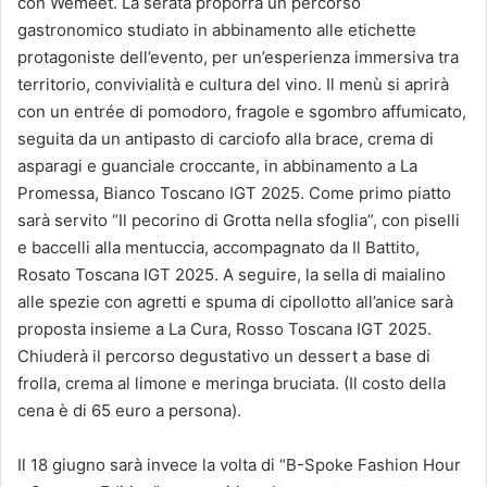
con Wemeet. La serata proporrà un percorso
gastronomico studiato in abbinamento alle etichette
protagoniste dell’evento, per un’esperienza immersiva tra
territorio, convivialità e cultura del vino. Il menù si aprirà
con un entrée di pomodoro, fragole e sgombro affumicato,
seguita da un antipasto di carciofo alla brace, crema di
asparagi e guanciale croccante, in abbinamento a La
Promessa, Bianco Toscano IGT 2025. Come primo piatto
sarà servito “Il pecorino di Grotta nella sfoglia”, con piselli
e baccelli alla mentuccia, accompagnato da Il Battito,
Rosato Toscana IGT 2025. A seguire, la sella di maialino
alle spezie con agretti e spuma di cipollotto all’anice sarà
proposta insieme a La Cura, Rosso Toscana IGT 2025.
Chiuderà il percorso degustativo un dessert a base di
frolla, crema al limone e meringa bruciata. (Il costo della
cena è di 65 euro a persona).
Il 18 giugno sarà invece la volta di “B-Spoke Fashion Hour