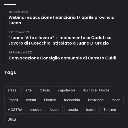
16 Aprile 2025
Webinar educazione finanziaria 17 aprile provincia
Lucca
9 Ottobre 2021
“Luana. Vita e lavoro”: il monumento ai Caduti sul
Lavoro di Fucecchio intitolato a Luana D’Orazio
24 Febbraio 2025
Convocazione Consiglio comunale di Cerreto Guidi
Tags
arazzi
arte
Calcio
capolavori
dipinto su tavola
Empoli
eventi
Firenze
fucecchio
istruzione
moda
MOSTRA
musica
Nuoto
scuola
teatro
Turismo
Uffizi