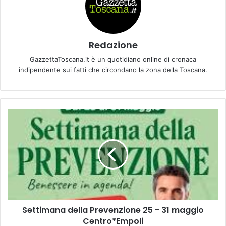
Redazione
GazzettaToscana.it è un quotidiano online di cronaca
indipendente sui fatti che circondano la zona della Toscana.
S
e
t
t
i
m
a
n
a
Settimana della Prevenzione 25 - 31 maggio
d
Centro*Empoli
e