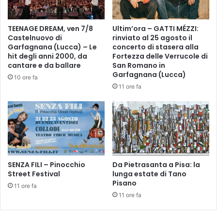
g
R
g
a
i
l
TEENAGE DREAM, ven 7/8
Ultim’ora – GATTI MÉZZI:
o
l
Castelnuovo di
rinviato al 25 agosto il
C
y
Garfagnana (Lucca) – Le
concerto di stasera alla
e
d
hit degli anni 2000, da
Fortezza delle Verrucole di
n
e
cantare e da ballare
San Romano in
t
g
Garfagnana (Lucca)
10 ore fa
r
l
11 ore fa
o
i
*
A
E
b
m
e
p
t
o
i
l
e
i
SENZA FILI – Pinocchio
Da Pietrasanta a Pisa: la
A
Street Festival
lunga estate di Tano
b
Pisano
e
11 ore fa
t
11 ore fa
o
n