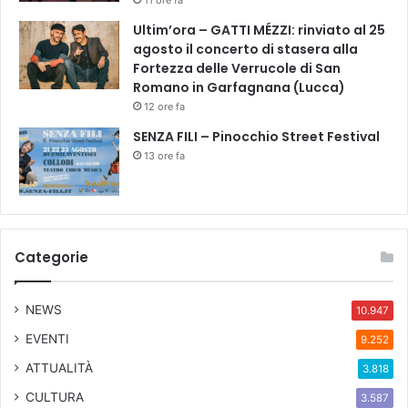
Ultim’ora – GATTI MÉZZI: rinviato al 25
agosto il concerto di stasera alla
Fortezza delle Verrucole di San
Romano in Garfagnana (Lucca)
12 ore fa
SENZA FILI – Pinocchio Street Festival
13 ore fa
Categorie
NEWS
10.947
EVENTI
9.252
ATTUALITÀ
3.818
CULTURA
3.587