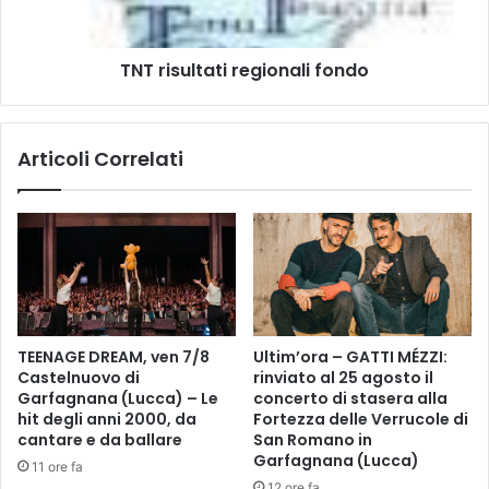
u
n
l
t
t
e
TNT risultati regionali fondo
a
s
t
p
i
e
r
Articoli Correlati
r
e
t
g
o
i
l
o
i
n
,
a
a
l
r
i
r
f
TEENAGE DREAM, ven 7/8
Ultim’ora – GATTI MÉZZI:
i
o
Castelnuovo di
rinviato al 25 agosto il
v
n
Garfagnana (Lucca) – Le
concerto di stasera alla
a
d
hit degli anni 2000, da
Fortezza delle Verrucole di
l
o
cantare e da ballare
San Romano in
’
Garfagnana (Lucca)
11 ore fa
I
12 ore fa