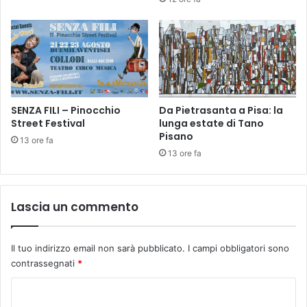
n
f
e
r
m
i
e
SENZA FILI – Pinocchio
Da Pietrasanta a Pisa: la
r
Street Festival
lunga estate di Tano
e
Pisano
d
13 ore fa
i
13 ore fa
F
a
m
Lascia un commento
i
g
l
Il tuo indirizzo email non sarà pubblicato.
I campi obbligatori sono
i
contrassegnati
*
a
C