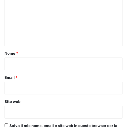
o
m
m
e
n
t
o
Nome
*
*
Email
*
Sito web
Salva il mio nome, email e sito web in questo browser per la