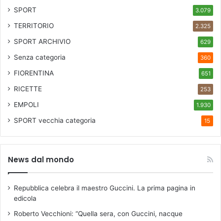
SPORT
3.079
TERRITORIO
2.325
SPORT ARCHIVIO
629
Senza categoria
360
FIORENTINA
651
RICETTE
253
EMPOLI
1.930
SPORT
vecchia categoria
15
News dal mondo
Repubblica celebra il maestro Guccini. La prima pagina in
edicola
Roberto Vecchioni: “Quella sera, con Guccini, nacque