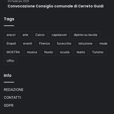
24 Febbraio 2025
Convocazione Consiglio comunale di Cerreto Guidi
Tags
arazzi
arte
Calcio
capolavori
dipinto su tavola
Empoli
eventi
Firenze
fucecchio
istruzione
moda
MOSTRA
musica
Nuoto
scuola
teatro
Turismo
Uffizi
Info
REDAZIONE
CONTATTI
GDPR