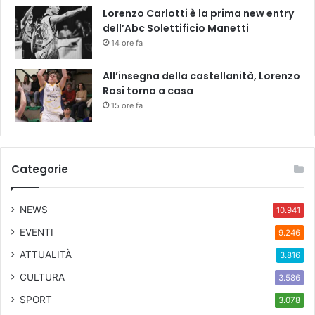
t
Lorenzo Carlotti è la prima new entry
e
dell’Abc Solettificio Manetti
m
14 ore fa
b
r
All’insegna della castellanità, Lorenzo
e
Rosi torna a casa
15 ore fa
Categorie
NEWS
10.941
EVENTI
9.246
ATTUALITÀ
3.816
CULTURA
3.586
SPORT
3.078