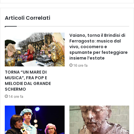
-
e
E
n
Articoli Correlati
d
e
i
r
z
d
Vaiano, torna il Brindisi di
i
ì
Ferragosto: musica dal
o
1
vivo, cocomero e
n
2
spumante per festeggiare
e
m
insieme l’estate
2
a
16 ore fa
0
g
TORNA “UN MARE DI
2
g
MUSICA”, FRA POP E
3
i
MELODIE DAL GRANDE
-
o
SCHERMO
I
r
14 ore fa
C
i
I
a
N
p
Q
r
U
e
E
i