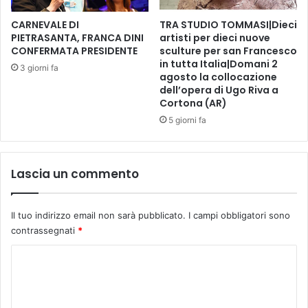
F
l
I
M
CARNEVALE DI
TRA STUDIO TOMMASI|Dieci
N
o
PIETRASANTA, FRANCA DINI
artisti per dieci nuove
A
CONFERMATA PRESIDENTE
sculture per san Francesco
l
in tutta Italia|Domani 2
L
o
3 giorni fa
agosto la collocazione
I
c
dell’opera di Ugo Riva a
S
o
Cortona (AR)
T
n
5 giorni fa
I
e
v
e
n
Lascia un commento
t
i
,
Il tuo indirizzo email non sarà pubblicato.
I campi obbligatori sono
s
contrassegnati
*
t
r
C
e
o
e
t
m