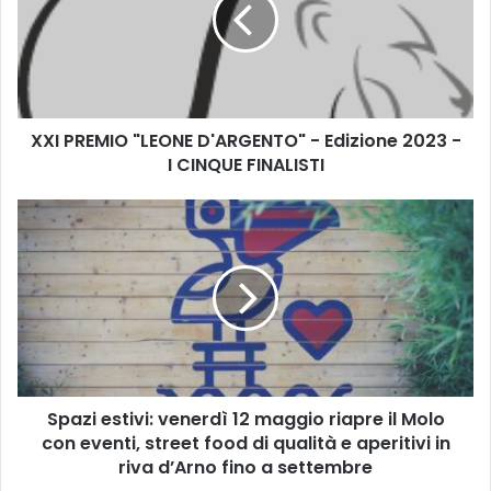
P
R
E
M
I
O
XXI PREMIO "LEONE D'ARGENTO" - Edizione 2023 -
"
I CINQUE FINALISTI
L
E
O
S
N
p
E
a
D
z
'
i
A
e
R
s
G
t
E
i
N
Spazi estivi: venerdì 12 maggio riapre il Molo
v
T
con eventi, street food di qualità e aperitivi in
i
O
:
riva d’Arno fino a settembre
"
v