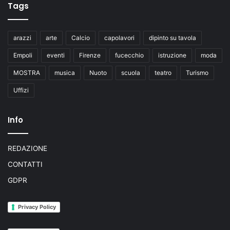
Tags
arazzi
arte
Calcio
capolavori
dipinto su tavola
Empoli
eventi
Firenze
fucecchio
istruzione
moda
MOSTRA
musica
Nuoto
scuola
teatro
Turismo
Uffizi
Info
REDAZIONE
CONTATTI
GDPR
Privacy Policy