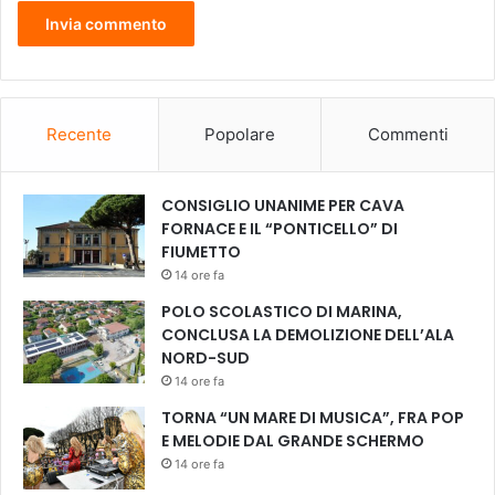
i
i
n
r
i
Recente
Popolare
Commenti
v
a
d
CONSIGLIO UNANIME PER CAVA
’
FORNACE E IL “PONTICELLO” DI
A
FIUMETTO
r
n
14 ore fa
o
POLO SCOLASTICO DI MARINA,
f
CONCLUSA LA DEMOLIZIONE DELL’ALA
i
NORD-SUD
n
14 ore fa
o
a
TORNA “UN MARE DI MUSICA”, FRA POP
s
E MELODIE DAL GRANDE SCHERMO
e
14 ore fa
t