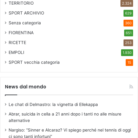
TERRITORIO
2.324
SPORT ARCHIVIO
629
Senza categoria
360
FIORENTINA
651
RICETTE
253
EMPOLI
1.930
SPORT
vecchia categoria
15
News dal mondo
Le chat di Delmastro: la vignetta di Ellekappa
Abrar, suicida in cella a 21 anni dopo i tanti no alle misure
alternative
Nargiso: “Sinner e Alcaraz? Vi spiego perché nel tennis di oggi
ci sono tanti infortuni”