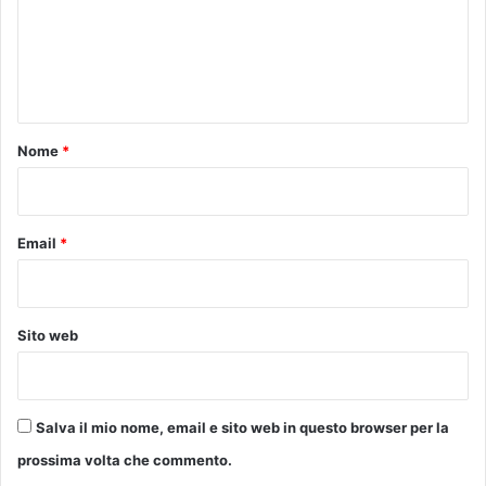
f
m
o
e
o
d
n
d
t
i
q
o
Nome
*
u
*
a
l
i
Email
*
t
à
e
a
Sito web
p
e
r
i
Salva il mio nome, email e sito web in questo browser per la
t
i
prossima volta che commento.
v