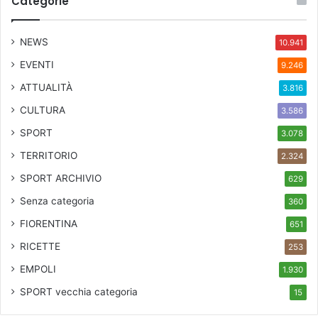
Categorie
a
t
i
NEWS
10.941
D
EVENTI
9.246
o
d
ATTUALITÀ
3.816
ô
CULTURA
3.586
e
G
SPORT
3.078
o
TERRITORIO
2.324
s
e
SPORT ARCHIVIO
629
n
Senza categoria
360
s
”
FIORENTINA
651
RICETTE
253
EMPOLI
1.930
SPORT
vecchia categoria
15