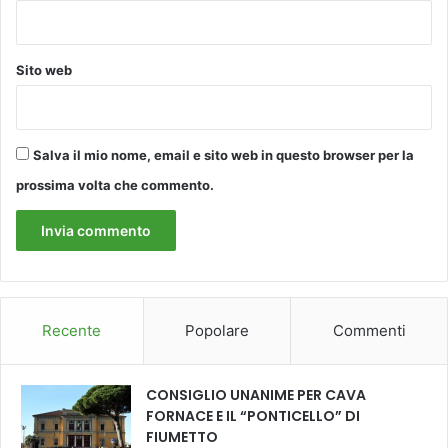
i
s
i
a
Sito web
r
i
t
a
Salva il mio nome, email e sito web in questo browser per la
g
prossima volta che commento.
l
i
a
t
o
i
l
Recente
Popolare
Commenti
s
u
o
CONSIGLIO UNANIME PER CAVA
s
FORNACE E IL “PONTICELLO” DI
p
FIUMETTO
a