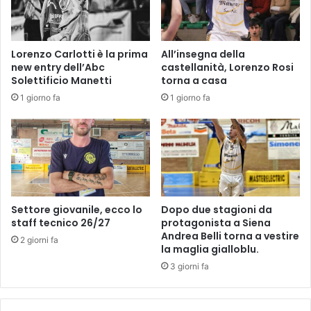
i
i
l
:
r
“
Lorenzo Carlotti è la prima
All’insegna della
e
F
new entry dell’Abc
castellanità, Lorenzo Rosi
f
o
Solettificio Manetti
torna a casa
e
r
1 giorno fa
1 giorno fa
r
t
e
i
n
n
d
i
u
o
m
t
d
t
e
i
Settore giovanile, ecco lo
Dopo due stagioni da
l
m
staff tecnico 26/27
protagonista a Siena
9
e
Andrea Belli torna a vestire
2 giorni fa
n
q
la maglia gialloblu.
o
u
3 giorni fa
v
a
e
l
m
i