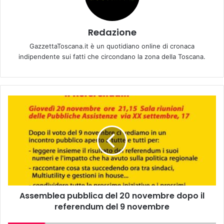
Redazione
GazzettaToscana.it è un quotidiano online di cronaca
indipendente sui fatti che circondano la zona della Toscana.
A
s
s
e
m
b
l
e
a
Assemblea pubblica del 20 novembre dopo il
p
referendum del 9 novembre
u
b