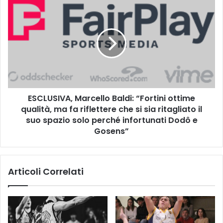
b
E
l
S
i
C
c
L
a
U
d
S
e
I
l
V
2
A
0
ESCLUSIVA, Marcello Baldi: “Fortini ottime
,
n
qualità, ma fa riflettere che si sia ritagliato il
M
o
a
suo spazio solo perché infortunati Dodô e
v
r
Gosens”
e
c
m
e
b
l
Articoli Correlati
r
l
e
o
d
B
o
a
p
l
o
d