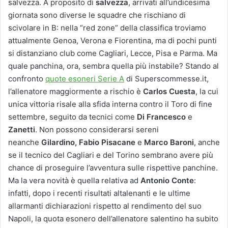
salvezza. A proposito di
salvezza
, arrivati all’undicesima
giornata sono diverse le squadre che rischiano di
scivolare in B: nella “red zone” della classifica troviamo
attualmente Genoa, Verona e Fiorentina, ma di pochi punti
si distanziano club come Cagliari, Lecce, Pisa e Parma. Ma
quale panchina, ora, sembra quella più instabile? Stando al
confronto
quote esoneri Serie A
di Superscommesse.it,
l’allenatore maggiormente a rischio è
Carlos Cuesta
, la cui
unica vittoria risale alla sfida interna contro il Toro di fine
settembre, seguito da tecnici come
Di Francesco
e
Zanetti
. Non possono considerarsi sereni
neanche
Gilardino,
Fabio Pisacane
e
Marco Baroni
, anche
se il tecnico del Cagliari e del Torino sembrano avere più
chance di proseguire l’avventura sulle rispettive panchine.
Ma la vera novità è quella relativa ad
Antonio Conte
:
infatti, dopo i recenti risultati altalenanti e le ultime
allarmanti dichiarazioni rispetto al rendimento del suo
Napoli, la quota esonero dell’allenatore salentino ha subito