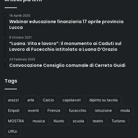
16 Aprile 2025
Webinar educazione finanziaria 17 aprile provincia
Lucca
9 Ottobre 2021
“Luana. Vita e lavoro”: il monumento ai Caduti sul
Lavoro di Fucecchio intitolato a Luana D’Orazio
24 Febbraio 2025
Convocazione Consiglio comunale di Cerreto Guidi
Tags
arazzi
arte
Calcio
capolavori
dipinto su tavola
Empoli
eventi
Firenze
fucecchio
istruzione
moda
MOSTRA
musica
Nuoto
scuola
teatro
Turismo
Uffizi