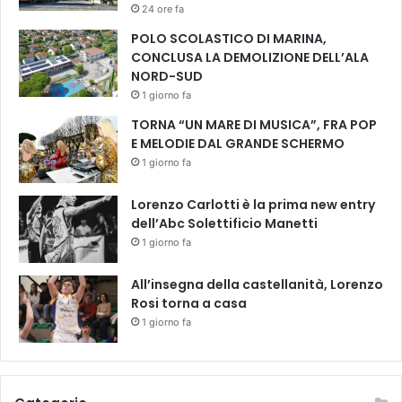
24 ore fa
z
POLO SCOLASTICO DI MARINA,
i
CONCLUSA LA DEMOLIZIONE DELL’ALA
o
NORD-SUD
s
o
1 giorno fa
l
TORNA “UN MARE DI MUSICA”, FRA POP
o
E MELODIE DAL GRANDE SCHERMO
p
1 giorno fa
e
r
Lorenzo Carlotti è la prima new entry
c
dell’Abc Solettificio Manetti
h
1 giorno fa
é
i
n
All’insegna della castellanità, Lorenzo
f
Rosi torna a casa
o
1 giorno fa
r
t
u
n