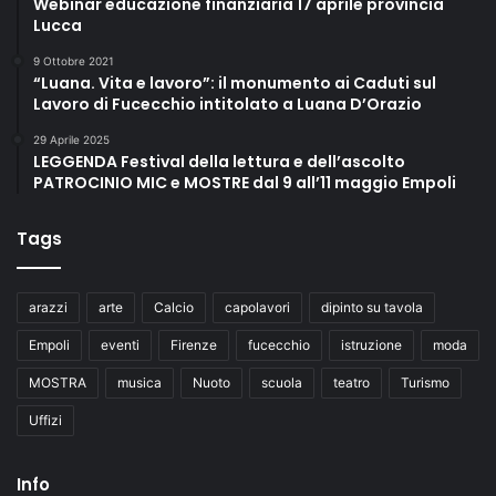
Webinar educazione finanziaria 17 aprile provincia
Lucca
9 Ottobre 2021
“Luana. Vita e lavoro”: il monumento ai Caduti sul
Lavoro di Fucecchio intitolato a Luana D’Orazio
29 Aprile 2025
LEGGENDA Festival della lettura e dell’ascolto
PATROCINIO MIC e MOSTRE dal 9 all’11 maggio Empoli
Tags
arazzi
arte
Calcio
capolavori
dipinto su tavola
Empoli
eventi
Firenze
fucecchio
istruzione
moda
MOSTRA
musica
Nuoto
scuola
teatro
Turismo
Uffizi
Info