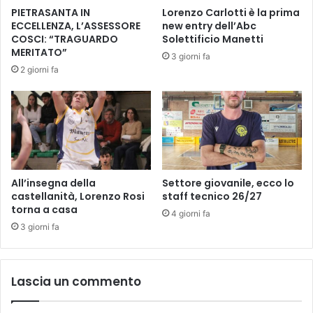
o
o
PIETRASANTA IN
Lorenzo Carlotti è la prima
C
l
ECCELLENZA, L’ASSESSORE
new entry dell’Abc
o
i
COSCI: “TRAGUARDO
Solettificio Manetti
s
p
MERITATO”
3 giorni fa
t
e
2 giorni fa
a
r
d
a
e
p
g
p
l
r
i
e
E
n
t
d
All’insegna della
Settore giovanile, ecco lo
r
e
castellanità, Lorenzo Rosi
staff tecnico 26/27
u
torna a casa
r
4 giorni fa
s
e
3 giorni fa
c
c
h
o
i
m
Lascia un commento
.
e
f
u