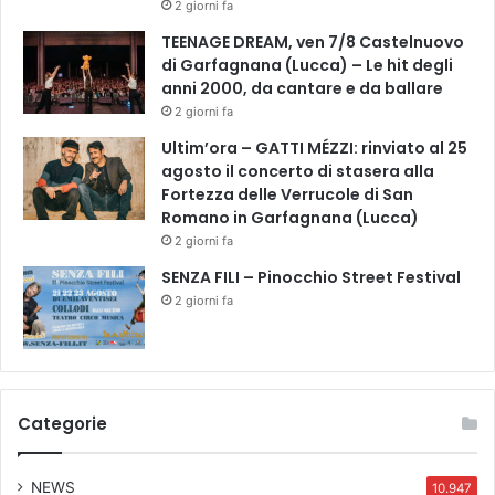
o
2 giorni fa
m
TEENAGE DREAM, ven 7/8 Castelnuovo
u
di Garfagnana (Lucca) – Le hit degli
n
anni 2000, da cantare e da ballare
e
2 giorni fa
Ultim’ora – GATTI MÉZZI: rinviato al 25
agosto il concerto di stasera alla
Fortezza delle Verrucole di San
Romano in Garfagnana (Lucca)
2 giorni fa
SENZA FILI – Pinocchio Street Festival
2 giorni fa
Categorie
NEWS
10.947