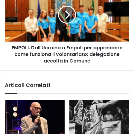
o
P
:
O
1
L
8
I
a
.
e
D
d
a
i
EMPOLI. Dall'Ucraina a Empoli per apprendere
l
z
come funziona il volontariato: delegazione
l
i
'
accolta in Comune
o
U
n
c
e
r
Articoli Correlati
d
a
e
i
l
n
P
a
r
a
e
E
m
m
i
p