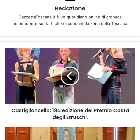
Redazione
GazzettaToscana.it è un quotidiano online di cronaca
indipendente sui fatti che circondano la zona della Toscana.
C
a
s
t
i
g
l
i
o
Castiglioncello: 18a edizione del Premio Costa
n
degli Etruschi.
c
e
l
E
l
M