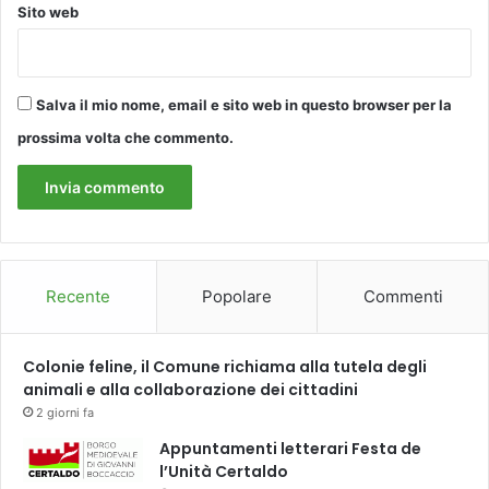
Sito web
d
e
l
e
g
Salva il mio nome, email e sito web in questo browser per la
a
prossima volta che commento.
z
i
o
n
e
a
c
Recente
Popolare
Commenti
c
o
l
Colonie feline, il Comune richiama alla tutela degli
t
animali e alla collaborazione dei cittadini
a
2 giorni fa
i
Appuntamenti letterari Festa de
n
l’Unità Certaldo
C