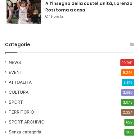
All’insegna della castellanità, Lorenzo
Rosi torna a casa
19 ore fa
Categorie
NEWS
10.941
EVENTI
9.246
ATTUALITÀ
3.816
CULTURA
3.586
SPORT
3.078
TERRITORIO
2.324
SPORT ARCHIVIO
629
Senza categoria
360