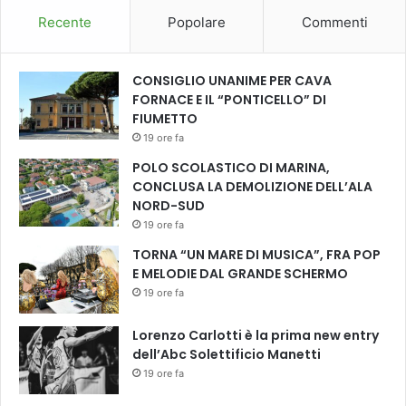
Recente
Popolare
Commenti
CONSIGLIO UNANIME PER CAVA
FORNACE E IL “PONTICELLO” DI
FIUMETTO
19 ore fa
POLO SCOLASTICO DI MARINA,
CONCLUSA LA DEMOLIZIONE DELL’ALA
NORD-SUD
19 ore fa
TORNA “UN MARE DI MUSICA”, FRA POP
E MELODIE DAL GRANDE SCHERMO
19 ore fa
Lorenzo Carlotti è la prima new entry
dell’Abc Solettificio Manetti
19 ore fa