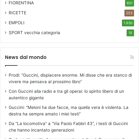
FIORENTINA
651
RICETTE
253
EMPOLI
1.930
SPORT
vecchia categoria
15
News dal mondo
Prodi: “Guccini, dispiacere enorme. Mi disse che era stanco di
vivere ma pensava al prossimo libro”
Con Guccini alla radio e tra gli operai: lo spirito libero di un
autentico gigante
Guccini: “Meloni ha due facce, ma quella vera è violenta. La
destra ha sempre amato i miei testi”
Da “La locomotiva” a “Via Paolo Fabbri 43”, i testi di Guccini
che hanno incantato generazioni