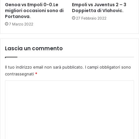
’
r
Genoa vs Empoli 0-0.Le
Empoli vs Juventus 2 – 3
A
migliori occasioni sono di
Doppietta di Vlahovic.
a
Portanova.
u
27 Febbraio 2022
s
7 Marzo 2022
l
T
o
Lascia un commento
s
c
a
Il tuo indirizzo email non sarà pubblicato.
I campi obbligatori sono
n
contrassegnati
*
a
C
C
e
n
o
t
m
r
m
o
e
n