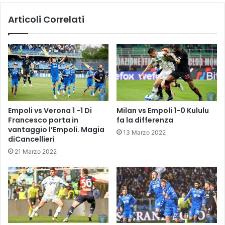
i
a
Articoli Correlati
t
n
i
i
v
1
i
-
n
I
e
n
i
t
t
e
e
r
Empoli vs Verona 1 -1 Di
Milan vs Empoli 1-0 Kululu
r
v
Francesco porta in
fa la differenza
r
i
vantaggio l’Empoli. Magia
13 Marzo 2022
i
s
diCancellieri
t
t
21 Marzo 2022
o
e
r
d
i
o
d
p
e
o
l
g
l
a