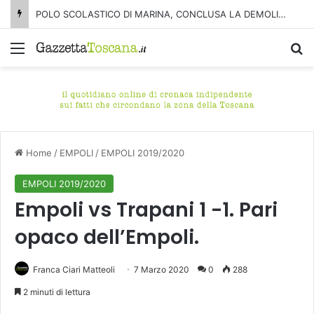
POLO SCOLASTICO DI MARINA, CONCLUSA LA DEMOLIZIONE DELL’ALA NORD-SUD
Menu
C
Home
/
EMPOLI
/
EMPOLI 2019/2020
EMPOLI 2019/2020
Empoli vs Trapani 1 -1. Pari
opaco dell’Empoli.
Franca Ciari Matteoli
7 Marzo 2020
0
288
2 minuti di lettura