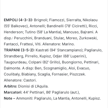
EMPOLI (4-3-3):
Brignoli; Fiamozzi, Sierralta, Nikolaou
(55′ Balkovec), Antonelli; Bandinelli (78′ Ciciretti), Ricci,
Henderson; Tutino (58′ La Mantia), Mancuso, Bajrami. A
disp.: Perucchini, Branduani, Stulac, Moreo, Zurkowski,
Fantacci, Frattesi, Viti. Allenatore: Marino.
TRAPANI (3-5-2):
Kastrati (94′ Stancampiano); Pagliarulo,
Strandberg, Pirrello, Kupisz, Odjer (68′ Luperini),
Taugourdeau, Colpani (82′ Grillo), Buongiorno, Pettinari,
Dalmonte. A disp: Ben, Scognamiglio, Aloi, Evacuo,
Coulibaly, Biabiany, Scaglia, Fornasier, Piszczek.
Allenatore: Castori.
Arbitro:
Dionisi di L’Aquila.
Marcatori:
44′ Pettinari, 86′ Pagliarulo (aut.),
Note –
Ammoniti: Pagliarulo, La Mantia, Antonelli, Kupisz.