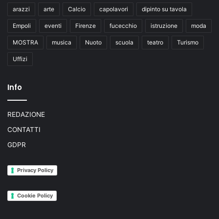
arazzi
arte
Calcio
capolavori
dipinto su tavola
Empoli
eventi
Firenze
fucecchio
istruzione
moda
MOSTRA
musica
Nuoto
scuola
teatro
Turismo
Uffizi
Info
REDAZIONE
CONTATTI
GDPR
Privacy Policy
Cookie Policy