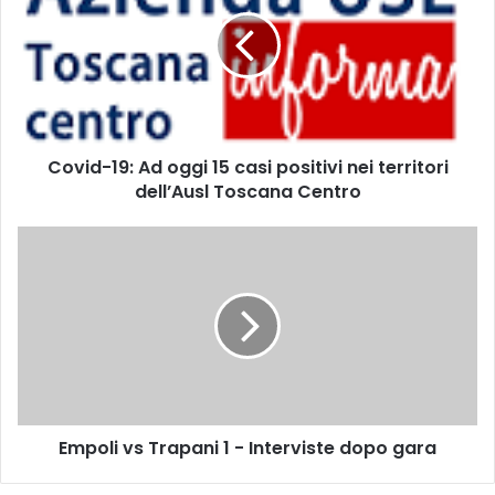
v
i
d
-
1
9
:
Covid-19: Ad oggi 15 casi positivi nei territori
A
dell’Ausl Toscana Centro
d
o
g
E
g
m
i
p
1
o
5
l
c
i
a
v
s
s
i
T
p
Empoli vs Trapani 1 - Interviste dopo gara
r
o
a
s
p