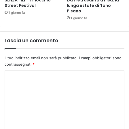
SENZA FILI – Pinocchio
Da Pietrasanta a Pisa: la
o
Street Festival
lunga estate di Tano
n
Pisano
m
c
1 giorno fa
e
o
1 giorno fa
i
n
l
t
S
r
Lascia un commento
a
o
s
d
s
e
Il tuo indirizzo email non sarà pubblicato.
I campi obbligatori sono
u
l
contrassegnati
*
o
c
l
i
C
o
c
o
.
l
O
o
m
c
“
m
c
C
h
o
e
i
n
n
o
o
a
t
s