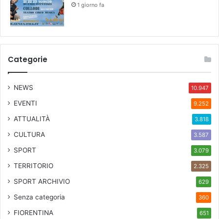
1 giorno fa
Categorie
NEWS
10.947
EVENTI
9.252
ATTUALITÀ
3.818
CULTURA
3.587
SPORT
3.079
TERRITORIO
2.325
SPORT ARCHIVIO
629
Senza categoria
360
FIORENTINA
651