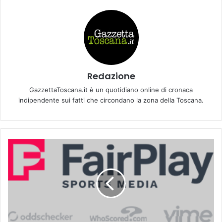
Redazione
GazzettaToscana.it è un quotidiano online di cronaca
indipendente sui fatti che circondano la zona della Toscana.
F
r
a
n
c
e
s
c