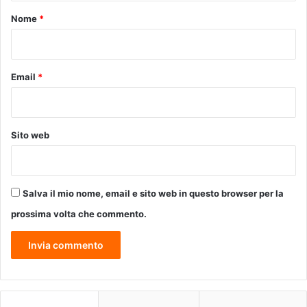
l
c
o
Nome
*
l
i
*
’
a
i
m
m
o
Email
*
p
c
a
i
t
-
t
L
Sito web
o
’
d
a
e
u
l
t
Salva il mio nome, email e sito web in questo browser per la
l
i
a
s
prossima volta che commento.
S
m
e
o
r
d
i
a
e
t
A
u