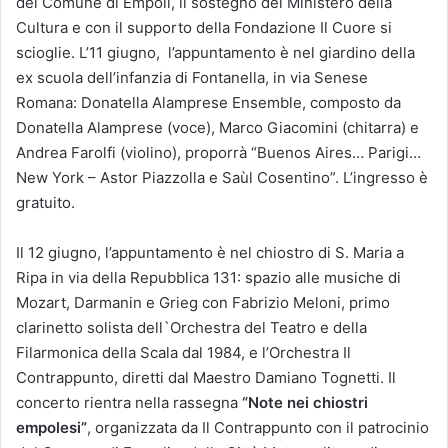
del Comune di Empoli, il sostegno del Ministero della
Cultura e con il supporto della Fondazione Il Cuore si
scioglie. L’11 giugno,
l’appuntamento è nel giardino della
ex scuola dell’infanzia di Fontanella, in via Senese
Romana: Donatella Alamprese Ensemble, composto da
Donatella Alamprese (voce), Marco Giacomini (chitarra) e
Andrea Farolfi (violino), proporrà “Buenos Aires… Parigi…
New York – Astor Piazzolla e Saùl Cosentino”. L’ingresso è
gratuito.
Il 12 giugno, l’appuntamento è nel chiostro di S. Maria a
Ripa in via della Repubblica 131: spazio alle musiche di
Mozart, Darmanin e Grieg con Fabrizio Meloni, primo
clarinetto solista dell`Orchestra del Teatro e della
Filarmonica della Scala dal 1984, e l’Orchestra Il
Contrappunto, diretti dal Maestro Damiano Tognetti. Il
concerto rientra nella rassegna
“Note nei chiostri
empolesi”
, organizzata da Il Contrappunto con il patrocinio