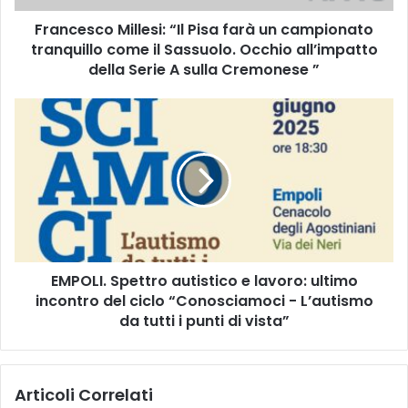
o
Francesco Millesi: “Il Pisa farà un campionato
M
tranquillo come il Sassuolo. Occhio all’impatto
i
l
della Serie A sulla Cremonese ”
l
e
E
s
M
i
P
:
O
“
L
I
I
l
.
P
S
i
p
s
EMPOLI. Spettro autistico e lavoro: ultimo
e
a
incontro del ciclo “Conosciamoci - L’autismo
t
f
t
da tutti i punti di vista”
a
r
r
o
à
a
Articoli Correlati
u
u