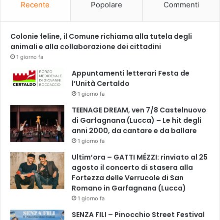
s
t
Recente
Popolare
Commenti
u
t
l
i
l
i
Colonie feline, il Comune richiama alla tutela degli
a
p
animali e alla collaborazione dei cittadini
C
u
1 giorno fa
r
n
Appuntamenti letterari Festa de
e
t
l’Unità Certaldo
m
i
o
1 giorno fa
d
n
i
TEENAGE DREAM, ven 7/8 Castelnuovo
e
v
di Garfagnana (Lucca) – Le hit degli
s
i
anni 2000, da cantare e da ballare
e
s
1 giorno fa
”
t
Ultim’ora – GATTI MÉZZI: rinviato al 25
a
agosto il concerto di stasera alla
”
Fortezza delle Verrucole di San
Romano in Garfagnana (Lucca)
1 giorno fa
SENZA FILI – Pinocchio Street Festival