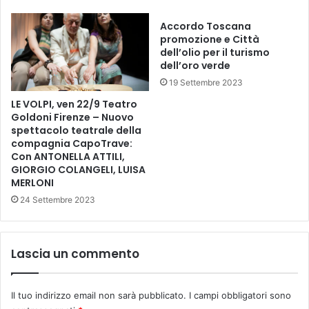
v
a
Accordo Toscana
e
l
promozione e Città
r
d
dell’olio per il turismo
a
e
dell’oro verde
l
19 Settembre 2023
s
a
LE VOLPI, ven 22/9 Teatro
,
Goldoni Firenze – Nuovo
c
spettacolo teatrale della
compagnia CapoTrave:
o
Con ANTONELLA ATTILI,
n
GIORGIO COLANGELI, LUISA
v
MERLONI
e
24 Settembre 2023
g
n
o
i
Lascia un commento
n
M
u
Il tuo indirizzo email non sarà pubblicato.
I campi obbligatori sono
n