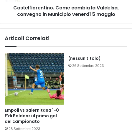
e
o
e
Castelfiorentino. Come cambia la Valdelsa,
r
t
convegno in Municipio venerdì 5 maggio
e
i
n
n
t
g
i
Articoli Correlati
n
n
a
o
z
.
i
C
(nessun titolo)
o
o
26 Settembre 2023
n
m
a
e
l
c
e
a
d
m
i
b
P
i
Empoli vs Salernitana 1-0
r
a
E’di Baldanzi il primo gol
i
l
del campionato
m
a
28 Settembre 2023
a
V