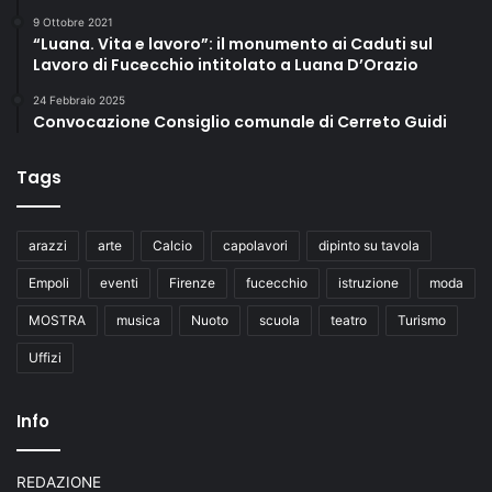
9 Ottobre 2021
“Luana. Vita e lavoro”: il monumento ai Caduti sul
Lavoro di Fucecchio intitolato a Luana D’Orazio
24 Febbraio 2025
Convocazione Consiglio comunale di Cerreto Guidi
Tags
arazzi
arte
Calcio
capolavori
dipinto su tavola
Empoli
eventi
Firenze
fucecchio
istruzione
moda
MOSTRA
musica
Nuoto
scuola
teatro
Turismo
Uffizi
Info
REDAZIONE