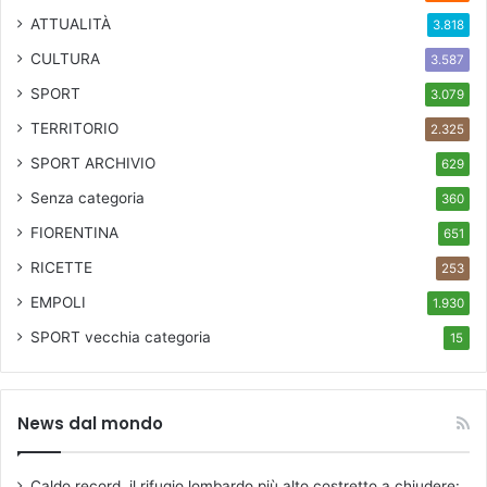
ATTUALITÀ
3.818
CULTURA
3.587
SPORT
3.079
TERRITORIO
2.325
SPORT ARCHIVIO
629
Senza categoria
360
FIORENTINA
651
RICETTE
253
EMPOLI
1.930
SPORT
vecchia categoria
15
News dal mondo
Caldo record, il rifugio lombardo più alto costretto a chiudere: