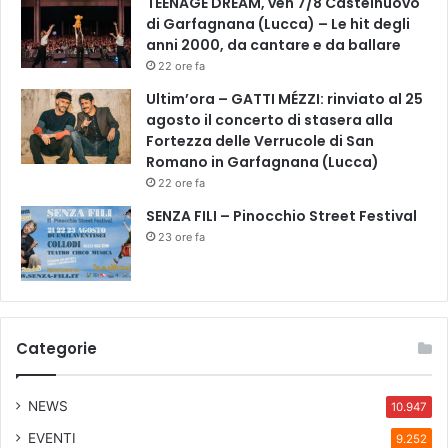
TEENAGE DREAM, ven 7/8 Castelnuovo
di Garfagnana (Lucca) – Le hit degli
anni 2000, da cantare e da ballare
22 ore fa
Ultim’ora – GATTI MÉZZI: rinviato al 25
agosto il concerto di stasera alla
Fortezza delle Verrucole di San
Romano in Garfagnana (Lucca)
22 ore fa
SENZA FILI – Pinocchio Street Festival
23 ore fa
Categorie
NEWS
10.947
EVENTI
9.252