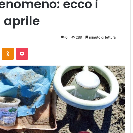
 fenomeno: ecco i
 aprile
0
289
minuto di lettura
ontakte
Odnoklassniki
Pocket