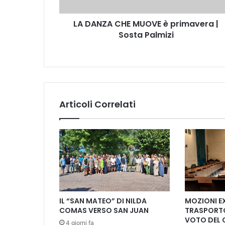
C
H
LA DANZA CHE MUOVE è primavera |
E
Sosta Palmizi
M
U
O
V
E
è
p
Articoli Correlati
r
i
m
a
v
e
r
a
|
IL “SAN MATEO” DI NILDA
MOZIONI E
S
COMAS VERSO SAN JUAN
TRASPORTO
o
VOTO DEL 
4 giorni fa
s