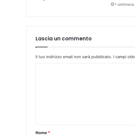
1 settimana 
t
a
P
a
l
m
Lascia un commento
i
z
i
Il tuo indirizzo email non sarà pubblicato.
I campi obb
C
o
m
m
e
n
t
o
Nome
*