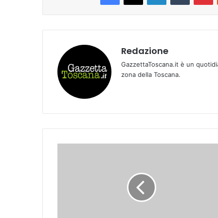
Redazione
GazzettaToscana.it è un quotidi
zona della Toscana.
L
A
D
A
N
Z
A