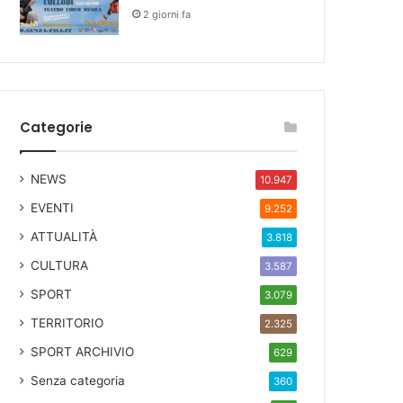
2 giorni fa
Categorie
NEWS
10.947
EVENTI
9.252
ATTUALITÀ
3.818
CULTURA
3.587
SPORT
3.079
TERRITORIO
2.325
SPORT ARCHIVIO
629
Senza categoria
360