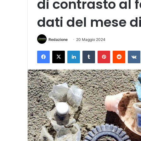
di contrasto al
dati del mese di
Redazione
20 Maggio 2024
Facebook
X
LinkedIn
Tumblr
Pinterest
Reddit
VK