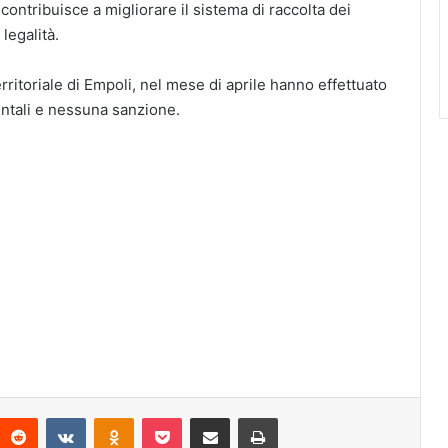
li contribuisce a migliorare il sistema di raccolta dei
 legalità.
rritoriale di Empoli, nel mese di aprile hanno effettuato
entali e nessuna sanzione.
Reddit
VKontakte
Odnoklassniki
Pocket
Condividi via mail
Stampa