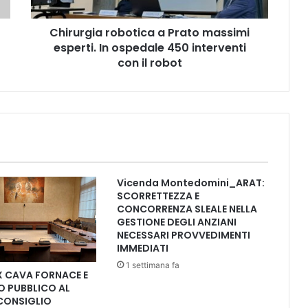
i
a
Chirurgia robotica a Prato massimi
r
esperti. In ospedale 450 interventi
o
b
con il robot
o
t
i
c
a
a
P
r
Vicenda Montedomini_ARAT:
a
SCORRETTEZZA E
t
CONCORRENZA SLEALE NELLA
o
GESTIONE DEGLI ANZIANI
m
NECESSARI PROVVEDIMENTI
IMMEDIATI
a
s
1 settimana fa
X CAVA FORNACE E
s
 PUBBLICO AL
i
CONSIGLIO
m