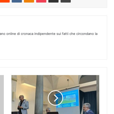
ano online di cronaca indipendente sui fatti che circondano la
C
h
i
r
u
r
g