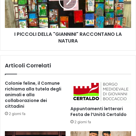
i
C
a
O
a
L
g
I
l
D
i
I PICCOLI DELLA "GIANNINI" RACCONTANO LA
E
i
NATURA
L
n
L
f
A
e
"
Articoli Correlati
r
G
m
I
i
A
Colonie feline, il Comune
e
N
richiama alla tutela degli
r
N
animali e alla
i
I
collaborazione dei
:
N
cittadini
Appuntamenti letterari
«
I
2 giorni fa
Festa de l’Unità Certaldo
S
"
2 giorni fa
e
R
g
A
n
C