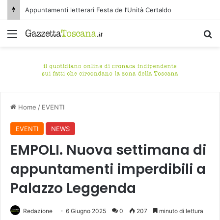
Appuntamenti letterari Festa de l’Unità Certaldo
Menu
C
Home
/
EVENTI
EVENTI
NEWS
EMPOLI. Nuova settimana di
appuntamenti imperdibili a
Palazzo Leggenda
Redazione
6 Giugno 2025
0
207
minuto di lettura