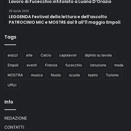
Lavoro di Fucecchio intitolato a Luana D’Orazio
29 Aprile 2025
LEGGENDA Festival della lettura e dell’ascolto
PATROCINIO MIC e MOSTRE dal 9 all’11 maggio Empoli
Tags
arazzi
arte
Calcio
capolavori
dipinto su tavola
Empoli
eventi
Firenze
fucecchio
istruzione
moda
MOSTRA
musica
Nuoto
scuola
teatro
Turismo
Uffizi
Info
REDAZIONE
CONTATTI