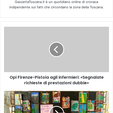
GazzettaToscana.it è un quotidiano online di cronaca
indipendente sui fatti che circondano la zona della Toscana.
O
p
i
F
i
r
e
n
z
Opi Firenze-Pistoia agli infermieri: «Segnalate
e
richieste di prestazioni dubbie»
-
P
i
I
s
P
t
I
o
C