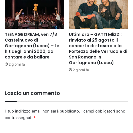
a
C
l
O
a
N
t
T
e
A
TEENAGE DREAM, ven 7/8
Ultim’ora – GATTI MÉZZI:
r
N
Castelnuovo di
rinviato al 25 agosto il
i
O
Garfagnana (Lucca) – Le
concerto di stasera alla
c
L
hit degli anni 2000, da
Fortezza delle Verrucole di
h
A
cantare e da ballare
San Romano in
i
Garfagnana (Lucca)
N
2 giorni fa
e
A
2 giorni fa
s
T
t
U
e
R
Lascia un commento
d
A
i
p
Il tuo indirizzo email non sarà pubblicato.
I campi obbligatori sono
r
contrassegnati
*
e
s
C
t