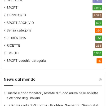
3.587
SPORT
3.079
TERRITORIO
2.325
SPORT ARCHIVIO
629
Senza categoria
360
FIORENTINA
651
RICETTE
253
EMPOLI
1.930
SPORT
vecchia categoria
15
News dal mondo
Guerre e condizionatori, l’estate di fuoco arriva nelle bollette
elettriche degli italiani
La Roma crolla 3-0 contro il Brighton. Gasperini: “Siamo stati