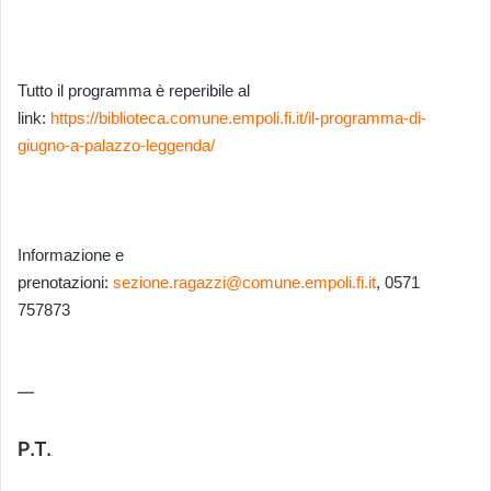
Tutto il programma è reperibile al
link:
https://biblioteca.comune.empoli.fi.it/il-programma-di-
giugno-a-palazzo-leggenda/
Informazione e
prenotazioni:
sezione.ragazzi@comune.empoli.fi.it
, 0571
757873
—
P.T.