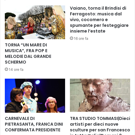
o
t
Vaiano, torna il Brindisi di
'
e
Ferragosto: musica dal
s
r
vivo, cocomero e
p
d
spumante per festeggiare
e
e
insieme l’estate
c
l
16 ore fa
i
P
TORNA “UN MARE DI
a
i
MUSICA”, FRA POP E
l
a
MELODIE DAL GRANDE
e
n
SCHERMO
'
o
14 ore fa
d
O
i
p
f
e
i
r
n
a
e
t
d
i
'
v
CARNEVALE DI
TRA STUDIO TOMMASI|Dieci
a
o
PIETRASANTA, FRANCA DINI
artisti per dieci nuove
n
CONFERMATA PRESIDENTE
sculture per san Francesco
C
n