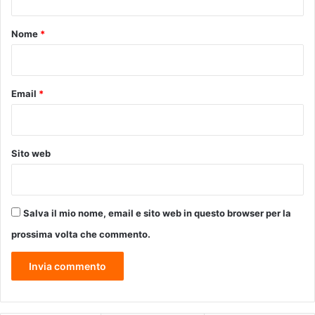
t
s
i
s
:
o
Nome
*
o
«
*
g
O
r
b
a
i
Email
*
t
e
u
t
i
t
t
i
Sito web
o
v
a
o
L
s
A
v
Salva il mio nome, email e sito web in questo browser per la
B
i
E
l
prossima volta che commento.
L
u
L
p
A
p
A
o
D
s