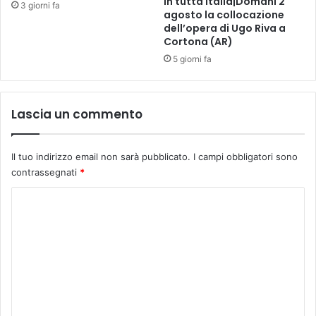
in tutta Italia|Domani 2
o
3 giorni fa
agosto la collocazione
o
m
dell’opera di Ugo Riva a
p
u
Cortona (AR)
e
n
r
5 giorni fa
a
i
l
p
e
i
.
Lascia un commento
ù
F
p
a
i
b
Il tuo indirizzo email non sarà pubblicato.
I campi obbligatori sono
c
i
contrassegnati
*
c
o
o
B
C
l
a
o
i
r
-
s
m
i
o
m
n
t
g
e
t
r
i
n
e
n