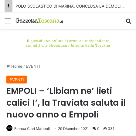
POLO SCOLASTICO DI MARINA, CONCLUSA LA DEMOLIZIONE DELL’ALA NORD-SUD
Menu
C
Home
/
EVENTI
EVENTI
EMPOLI – ‘Libiam ne’ lieti
calici !’, la Traviata saluta il
nuovo anno a Empoli
Franca Ciari Matteoli
29 Dicembre 2021
0
331