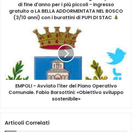
di fine d'anno per i più piccoli - ingresso
r
o
gratuito a LA BELLA ADDORMENTATA NEL BOSCO
P
(3/10 anni) con i burattini di PUPI DI STAC
a
c
E
i
M
n
P
i
O
>
L
3
I
0
-
.
A
1
v
2
EMPOLI - Avviato l'iter del Piano Operativo
v
u
Comunale. Fabio Barsottini: «Obiettivo sviluppo
i
n
a
sostenibile»
r
t
e
o
g
l
a
Articoli Correlati
'
l
i