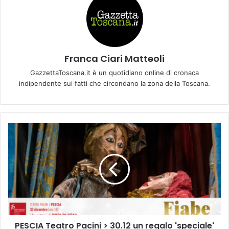
Franca Ciari Matteoli
GazzettaToscana.it è un quotidiano online di cronaca
indipendente sui fatti che circondano la zona della Toscana.
P
E
S
C
I
A
T
e
a
PESCIA Teatro Pacini > 30.12 un regalo 'speciale'
t