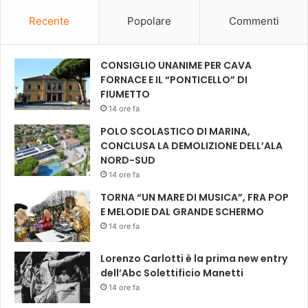
D
o
O
Recente
Popolare
Commenti
s
R
t
M
e
E
CONSIGLIO UNANIME PER CAVA
n
N
FORNACE E IL “PONTICELLO” DI
i
T
FIUMETTO
b
A
i
14 ore fa
T
l
POLO SCOLASTICO DI MARINA,
A
e
CONCLUSA LA DEMOLIZIONE DELL’ALA
N
»
NORD-SUD
E
14 ore fa
L
B
TORNA “UN MARE DI MUSICA”, FRA POP
O
E MELODIE DAL GRANDE SCHERMO
S
14 ore fa
C
O
Lorenzo Carlotti è la prima new entry
(
dell’Abc Solettificio Manetti
3
14 ore fa
/
1