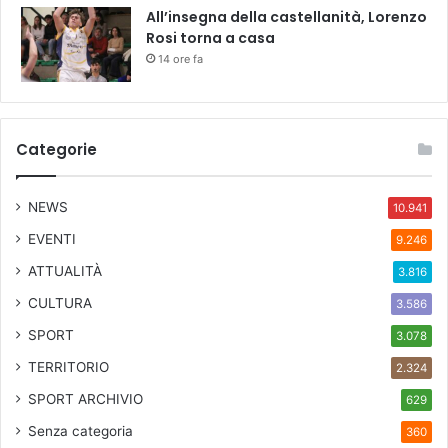
All’insegna della castellanità, Lorenzo
0
Rosi torna a casa
a
14 ore fa
n
n
i
)
c
Categorie
o
n
NEWS
i
10.941
b
EVENTI
9.246
u
ATTUALITÀ
r
3.816
a
CULTURA
3.586
t
t
SPORT
3.078
i
TERRITORIO
2.324
n
i
SPORT ARCHIVIO
629
d
Senza categoria
360
i