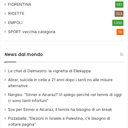
P
FIORENTINA
651
U
RICETTE
253
P
I
EMPOLI
1.930
D
SPORT
vecchia categoria
15
I
S
T
A
News dal mondo
C
Le chat di Delmastro: la vignetta di Ellekappa
Abrar, suicida in cella a 21 anni dopo i tanti no alle misure
alternative
Nargiso: “Sinner e Alcaraz? Vi spiego perché nel tennis di oggi
ci sono tanti infortuni”
Sos per Sinner e Alcaraz, il tennis ha bisogno di un break
Pizzaballa: “Elezioni in Israele e Palestina, c’è bisogno di
voltare pagina”