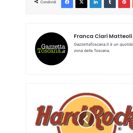
Condividi
Franca Ciari Matteoli
GazzettaToscana.it è un quotidi
zona della Toscana.
U
N
S
E
T
T
E