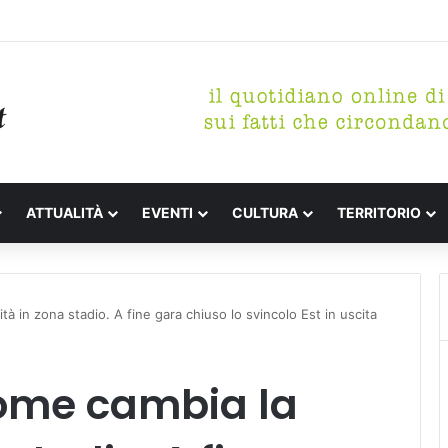
tterari Festa de l’Unità Certaldo
ATTUALITÀ
EVENTI
CULTURA
TERRITORIO
tà in zona stadio. A fine gara chiuso lo svincolo Est in uscita
come cambia la