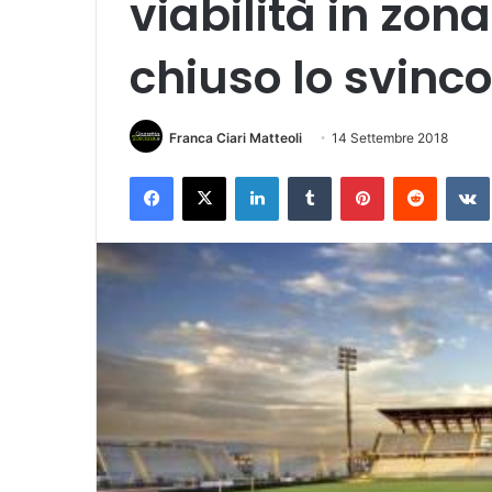
viabilità in zona
chiuso lo svinco
Franca Ciari Matteoli
14 Settembre 2018
Facebook
X
LinkedIn
Tumblr
Pinterest
Reddit
VK