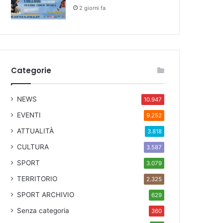
2 giorni fa
Categorie
NEWS
10.947
EVENTI
9.252
ATTUALITÀ
3.818
CULTURA
3.587
SPORT
3.079
TERRITORIO
2.325
SPORT ARCHIVIO
629
Senza categoria
360