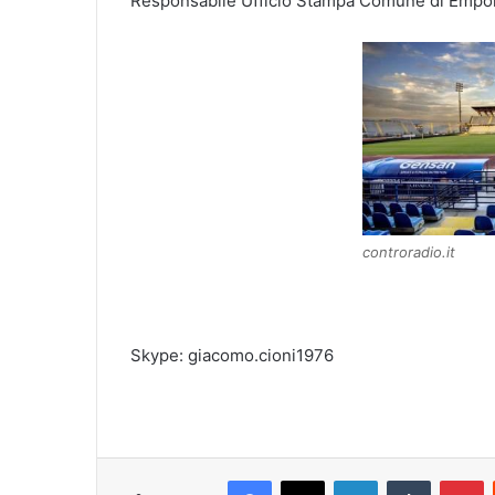
Responsabile Ufficio Stampa Comune di Empol
controradio.it
Skype: giacomo.cioni1976
Facebook
X
LinkedIn
Tumblr
Pinterest