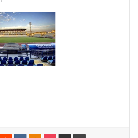
i
Reddit
VKontakte
Odnoklassniki
Pocket
Condividi via mail
Stampa