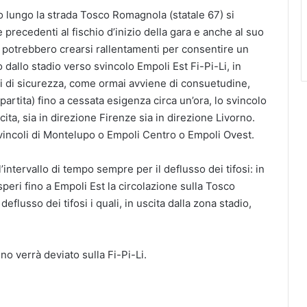
ico lungo la strada Tosco Romagnola (statale 67) si
recedenti al fischio d’inizio della gara e anche al suo
re potrebbero crearsi rallentamenti per consentire un
o dallo stadio verso svincolo Empoli Est Fi-Pi-Li, in
ivi di sicurezza, come ormai avviene di consuetudine,
partita) fino a cessata esigenza circa un’ora, lo svincolo
cita, sia in direzione Firenze sia in direzione Livorno.
svincoli di Montelupo o Empoli Centro o Empoli Ovest.
intervallo di tempo sempre per il deflusso dei tifosi: in
peri fino a Empoli Est la circolazione sulla Tosco
flusso dei tifosi i quali, in uscita dalla zona stadio,
no verrà deviato sulla Fi-Pi-Li.