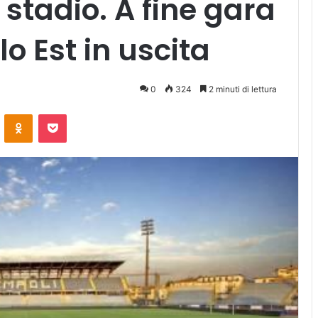
 stadio. A fine gara
lo Est in uscita
0
324
2 minuti di lettura
ontakte
Odnoklassniki
Pocket