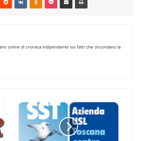
ano online di cronaca indipendente sui fatti che circondano la
H
o
s
p
i
c
e