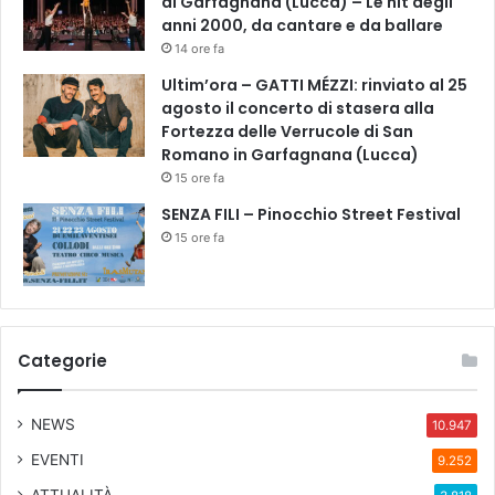
di Garfagnana (Lucca) – Le hit degli
anni 2000, da cantare e da ballare
14 ore fa
Ultim’ora – GATTI MÉZZI: rinviato al 25
agosto il concerto di stasera alla
Fortezza delle Verrucole di San
Romano in Garfagnana (Lucca)
15 ore fa
SENZA FILI – Pinocchio Street Festival
15 ore fa
Categorie
NEWS
10.947
EVENTI
9.252