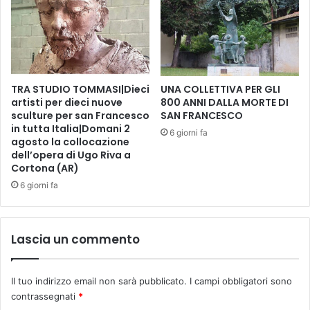
o
t
1
o
3
e
g
s
e
a
n
u
n
TRA STUDIO TOMMASI|Dieci
UNA COLLETTIVA PER GLI
r
artisti per dieci nuove
800 ANNI DALLA MORTE DI
a
i
sculture per san Francesco
SAN FRANCESCO
i
t
in tutta Italia|Domani 2
o
o
6 giorni fa
agosto la collocazione
2
a
dell’opera di Ugo Riva a
0
l
Cortona (AR)
2
P
6 giorni fa
4
a
l
a
z
Lascia un commento
z
o
d
Il tuo indirizzo email non sarà pubblicato.
I campi obbligatori sono
e
contrassegnati
*
l