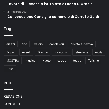
Lavoro di Fucecchio intitolato a Luana D’Orazio
24 Febbraio 2025
Convocazione Consiglio comunale di Cerreto Guidi
Tags
arazzi
arte
Calcio
capolavori
dipinto su tavola
Empoli
eventi
Firenze
fucecchio
istruzione
moda
MOSTRA
musica
Nuoto
scuola
teatro
Turismo
Uffizi
Info
REDAZIONE
CONTATTI