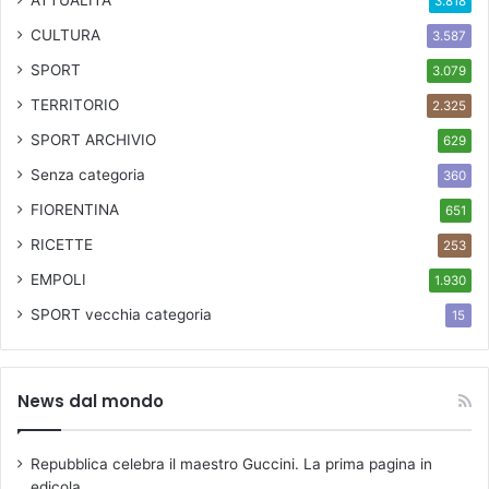
ATTUALITÀ
3.818
CULTURA
3.587
SPORT
3.079
TERRITORIO
2.325
SPORT ARCHIVIO
629
Senza categoria
360
FIORENTINA
651
RICETTE
253
EMPOLI
1.930
SPORT
vecchia categoria
15
News dal mondo
Repubblica celebra il maestro Guccini. La prima pagina in
edicola