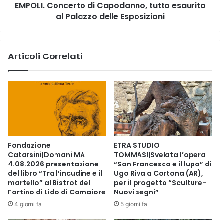
o
EMPOLI. Concerto di Capodanno, tutto esaurito
n
l
al Palazzo delle Esposizioni
c
i
e
,
r
a
t
Articoli Correlati
p
o
p
d
u
i
n
C
t
a
a
p
m
o
e
d
n
a
Fondazione
ETRA STUDIO
t
n
Catarsini|Domani MA
TOMMASI|Svelata l’opera
o
n
4.08.2026 presentazione
“San Francesco e il lupo” di
s
o
del libro “Tra l’incudine e il
Ugo Riva a Cortona (AR),
a
,
martello” al Bistrot del
per il progetto “Sculture-
b
t
Fortino di Lido di Camaiore
Nuovi segni”
a
u
4 giorni fa
5 giorni fa
t
t