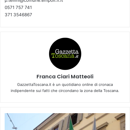
p.tellini@comune.empoli.fi.it
0571 757 741
371 3546867
Franca Ciari Matteoli
GazzettaToscana.it è un quotidiano online di cronaca
indipendente sui fatti che circondano la zona della Toscana.
E
M
P