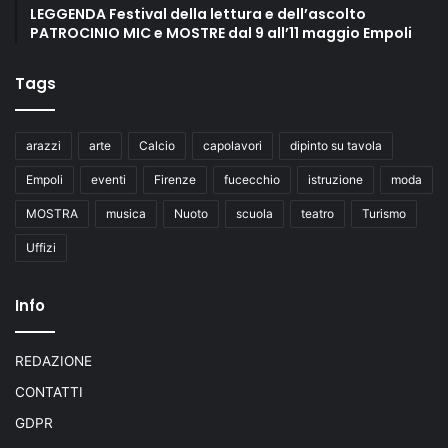
LEGGENDA Festival della lettura e dell’ascolto
PATROCINIO MIC e MOSTRE dal 9 all’11 maggio Empoli
Tags
arazzi
arte
Calcio
capolavori
dipinto su tavola
Empoli
eventi
Firenze
fucecchio
istruzione
moda
MOSTRA
musica
Nuoto
scuola
teatro
Turismo
Uffizi
Info
REDAZIONE
CONTATTI
GDPR