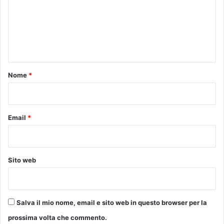
z
i
m
a
d
e
d
e
e
i
n
l
p
t
P
e
o
r
o
Nome
*
p
c
*
o
o
l
r
o
s
Email
*
i
p
a
r
Sito web
t
e
c
i
Salva il mio nome, email e sito web in questo browser per la
p
prossima volta che commento.
a