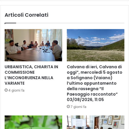
i
i
,
F
Articoli Correlati
l
u
'
t
u
u
f
r
f
a
i
,
c
u
i
n
o
t
URBANISTICA, CHIARITA IN
Calvana di ieri, Calvana di
t
a
COMMISSIONE
oggi”, mercoledì 5 agosto
r
l
L’INCONGRUENZA NELLA
a Sofignano (Vaiano)
a
k
VARIANTE
l’ultimo appuntamento
s
p
della rassegna “Il
4 giorni fa
l
u
Paesaggio raccontato”
o
03/08/2026, 11:05
b
c
b
7 giorni fa
a
l
n
i
e
c