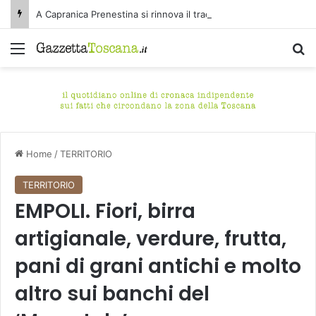
A Capranica Prenestina si rinnova il tradizionale appuntamento con il Concerto di Ferragosto presso il Tempio della Maddalena.
Menu
C
Home
/
TERRITORIO
TERRITORIO
EMPOLI. Fiori, birra
artigianale, verdure, frutta,
pani di grani antichi e molto
altro sui banchi del