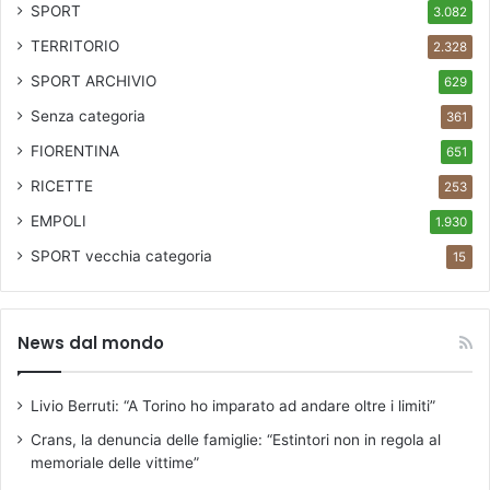
SPORT
3.082
TERRITORIO
2.328
SPORT ARCHIVIO
629
Senza categoria
361
FIORENTINA
651
RICETTE
253
EMPOLI
1.930
SPORT
vecchia categoria
15
News dal mondo
Livio Berruti: “A Torino ho imparato ad andare oltre i limiti”
Crans, la denuncia delle famiglie: “Estintori non in regola al
memoriale delle vittime”