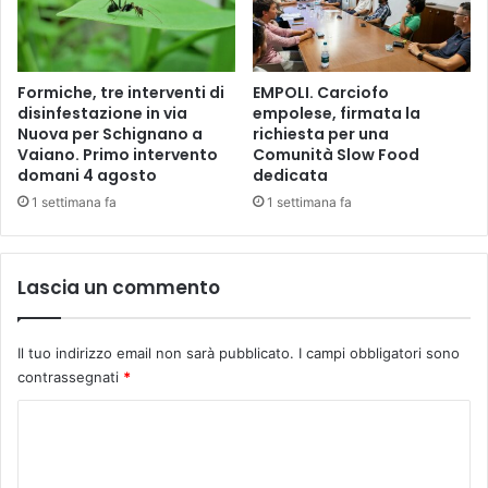
l
o
P
p
a
e
l
r
Formiche, tre interventi di
EMPOLI. Carciofo
a
c
disinfestazione in via
empolese, firmata la
z
o
Nuova per Schignano a
richiesta per una
z
n
Vaiano. Primo intervento
Comunità Slow Food
o
d
domani 4 agosto
dedicata
C
i
1 settimana fa
1 settimana fa
o
v
m
i
u
d
n
e
Lascia un commento
a
r
l
e
e
g
Il tuo indirizzo email non sarà pubblicato.
I campi obbligatori sono
i
l
contrassegnati
*
n
i
p
e
C
i
s
o
a
i
z
m
t