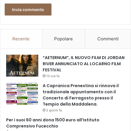
t
i
v
i
Recente
Popolare
Commenti
“AETERNUM”, IL NUOVO FILM DI JORDAN
RIVER ANNUNCIATO AL LOCARNO FILM
FESTIVAL
13 ore fa
A Capranica Prenestina si rinnova il
tradizionale appuntamento con il
Concerto di Ferragosto presso il
Tempio della Maddalena.
2 giorni fa
Per i suoi 60 anni dona 1500 euro all’Istituto
Comprensivo Fucecchio