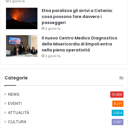
2 giorni fa
Etna paralizza gli arrivi a Catania:
cosa possono fare davvero i
passeggeri
3 giorni fa
Il nuovo Centro Medico Diagnostico
della Misericordia di Empoli entra
nella piena operatività
3 giorni fa
Categorie
NEWS
10.966
EVENTI
9.271
ATTUALITÀ
3.824
CULTURA
3.587