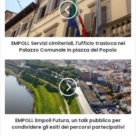
O
L
I
.
S
e
EMPOLI. Servizi cimiteriali, l'ufficio trasloca nel
r
Palazzo Comunale in piazza del Popolo
v
i
z
E
i
M
c
P
i
O
m
L
i
I
t
.
e
E
r
m
i
EMPOLI. Empoli Futura, un talk pubblico per
p
a
condividere gli esiti dei percorsi partecipativi
o
l
l