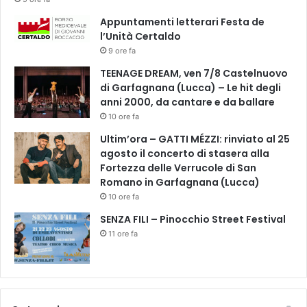
r
Appuntamenti letterari Festa de
a
l’Unità Certaldo
n
9 ore fa
d
i
TEENAGE DREAM, ven 7/8 Castelnuovo
di Garfagnana (Lucca) – Le hit degli
anni 2000, da cantare e da ballare
10 ore fa
Ultim’ora – GATTI MÉZZI: rinviato al 25
agosto il concerto di stasera alla
Fortezza delle Verrucole di San
Romano in Garfagnana (Lucca)
10 ore fa
SENZA FILI – Pinocchio Street Festival
11 ore fa