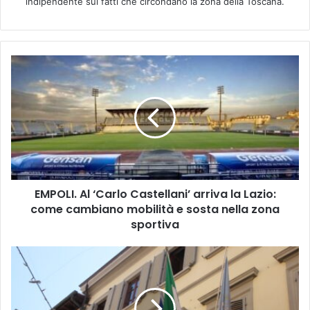
indipendente sui fatti che circondano la zona della Toscana.
E
M
P
O
L
I
.
A
l
EMPOLI. Al ‘Carlo Castellani’ arriva la Lazio:
‘
come cambiano mobilità e sosta nella zona
C
a
sportiva
r
l
E
o
M
C
P
a
O
s