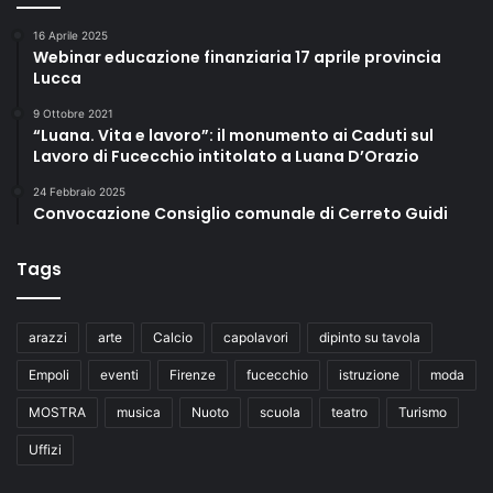
16 Aprile 2025
Webinar educazione finanziaria 17 aprile provincia
Lucca
9 Ottobre 2021
“Luana. Vita e lavoro”: il monumento ai Caduti sul
Lavoro di Fucecchio intitolato a Luana D’Orazio
24 Febbraio 2025
Convocazione Consiglio comunale di Cerreto Guidi
Tags
arazzi
arte
Calcio
capolavori
dipinto su tavola
Empoli
eventi
Firenze
fucecchio
istruzione
moda
MOSTRA
musica
Nuoto
scuola
teatro
Turismo
Uffizi