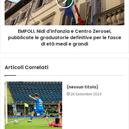
L
t
I
e
.
l
N
l
i
a
EMPOLI. Nidi d'infanzia e Centro Zerosei,
d
n
pubblicate le graduatorie definitive per le fasce
i
i
d
di età medi e grandi
’
'
a
i
r
n
Articoli Correlati
r
f
i
a
v
n
a
z
(nessun titolo)
l
i
26 Settembre 2023
a
a
L
e
a
C
z
e
i
n
o
t