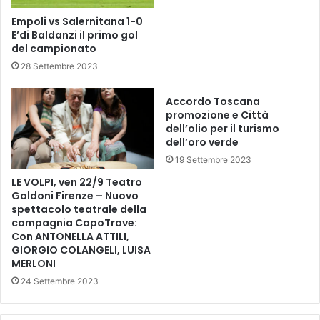
:
r
Empoli vs Salernitana 1-0
c
o
E’di Baldanzi il primo gol
o
Z
del campionato
m
e
28 Settembre 2023
e
r
c
o
a
Accordo Toscana
s
promozione e Città
m
e
dell’olio per il turismo
b
i
dell’oro verde
i
,
a
19 Settembre 2023
p
n
u
LE VOLPI, ven 22/9 Teatro
o
b
Goldoni Firenze – Nuovo
m
b
spettacolo teatrale della
o
compagnia CapoTrave:
l
b
Con ANTONELLA ATTILI,
i
GIORGIO COLANGELI, LUISA
i
c
MERLONI
l
a
i
24 Settembre 2023
t
t
e
à
l