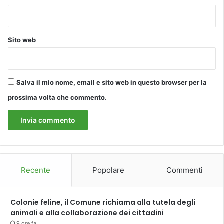
e
a
p
e
r
Sito web
l
e
f
a
Salva il mio nome, email e sito web in questo browser per la
s
c
prossima volta che commento.
e
d
i
e
t
à
m
Recente
Popolare
Commenti
e
d
i
Colonie feline, il Comune richiama alla tutela degli
e
animali e alla collaborazione dei cittadini
g
9 ore fa