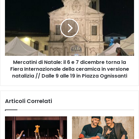
e
M
A
e
s
r
s
c
o
a
c
t
i
i
a
n
z
i
i
Mercatini di Natale: il 6 e 7 dicembre torna la
d
o
Fiera Internazionale della ceramica in versione
i
n
N
natalizia // Dalle 9 alle 19 in Piazza Ognissanti
e
a
N
t
a
a
Articoli Correlati
z
l
i
e
o
:
n
i
a
l
l
6