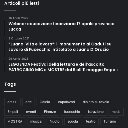
Articoli più letti
16 Aprile 2025
Webinar educazione finanziaria 17 aprile provincia
Lucca
9 Ottobre 2021
“Luana. Vita e lavoro”: il monumento ai Caduti sul
Lavoro di Fucecchio intitolato a Luana D’Orazio
29 Aprile 2025
LEGGENDA Festival della lettura e dell’ascolto
PATROCINIO MIC e MOSTRE dal 9 all’11 maggio Empoli
Tags
arazzi
arte
Calcio
capolavori
dipinto su tavola
Empoli
eventi
Firenze
fucecchio
istruzione
moda
MOSTRA
musica
Nuoto
scuola
teatro
Turismo