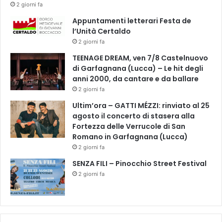
i
2 giorni fa
z
Appuntamenti letterari Festa de
i
l’Unità Certaldo
a
2 giorni fa
/
/
TEENAGE DREAM, ven 7/8 Castelnuovo
D
di Garfagnana (Lucca) – Le hit degli
a
anni 2000, da cantare e da ballare
l
2 giorni fa
l
Ultim’ora – GATTI MÉZZI: rinviato al 25
e
agosto il concerto di stasera alla
9
Fortezza delle Verrucole di San
a
Romano in Garfagnana (Lucca)
l
l
2 giorni fa
e
SENZA FILI – Pinocchio Street Festival
1
2 giorni fa
9
i
n
P
i