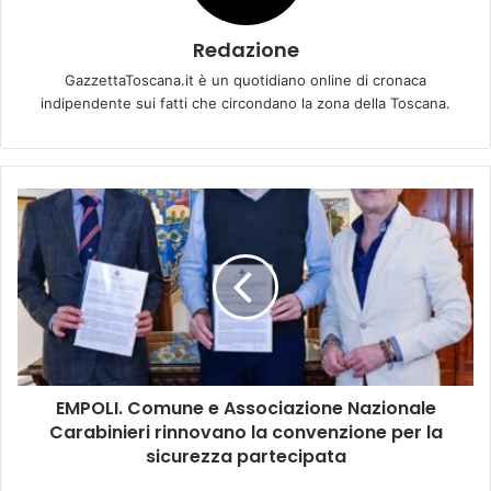
Redazione
GazzettaToscana.it è un quotidiano online di cronaca
indipendente sui fatti che circondano la zona della Toscana.
E
M
P
O
L
I
.
C
o
EMPOLI. Comune e Associazione Nazionale
m
Carabinieri rinnovano la convenzione per la
u
n
sicurezza partecipata
e