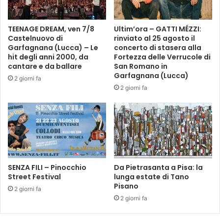
e
e
C
7
a
d
TEENAGE DREAM, ven 7/8
Ultim’ora – GATTI MÉZZI:
r
i
Castelnuovo di
rinviato al 25 agosto il
a
c
Garfagnana (Lucca) – Le
concerto di stasera alla
b
e
hit degli anni 2000, da
Fortezza delle Verrucole di
i
m
cantare e da ballare
San Romano in
n
b
Garfagnana (Lucca)
2 giorni fa
i
r
2 giorni fa
e
e
r
t
i
o
r
r
i
n
n
a
n
l
o
SENZA FILI – Pinocchio
Da Pietrasanta a Pisa: la
a
v
Street Festival
lunga estate di Tano
F
Pisano
a
i
2 giorni fa
n
e
2 giorni fa
o
r
l
a