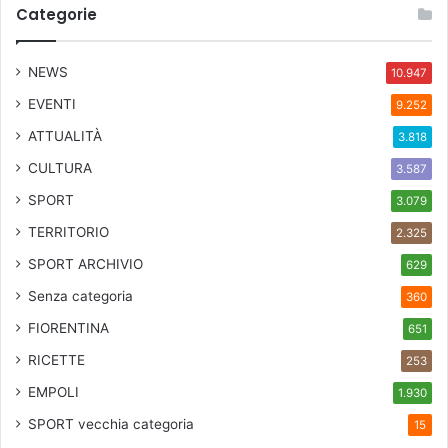
Categorie
a
z
z
NEWS
10.947
a
O
EVENTI
9.252
g
ATTUALITÀ
3.818
n
i
CULTURA
3.587
s
SPORT
3.079
s
a
TERRITORIO
2.325
n
SPORT ARCHIVIO
629
t
i
Senza categoria
360
FIORENTINA
651
RICETTE
253
EMPOLI
1.930
SPORT
vecchia categoria
15