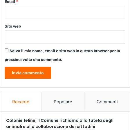
Email
*
r
r
e
a
z
m
z
i
Sito web
a
c
p
a
a
i
r
n
Salva il mio nome, email e sito web in questo browser per la
t
v
e
e
prossima volta che commento.
c
r
i
s
p
i
a
o
t
n
a
e
n
Recente
Popolare
Commenti
a
t
a
Colonie feline, il Comune richiama alla tutela degli
l
animali e alla collaborazione dei cittadini