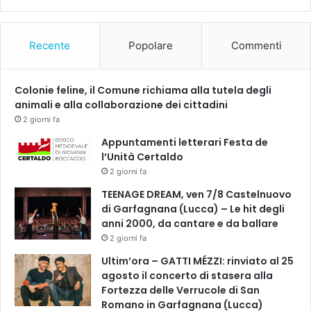
t
I
t
n
i
v
Recente
Popolare
Commenti
n
e
e
r
t
Colonie feline, il Comune richiama alla tutela degli
i
animali e alla collaborazione dei cittadini
t
2 giorni fa
a
l
Appuntamenti letterari Festa de
a
l’Unità Certaldo
t
2 giorni fa
e
TEENAGE DREAM, ven 7/8 Castelnuovo
n
di Garfagnana (Lucca) – Le hit degli
d
anni 2000, da cantare e da ballare
e
2 giorni fa
n
z
Ultim’ora – GATTI MÉZZI: rinviato al 25
a
agosto il concerto di stasera alla
"
Fortezza delle Verrucole di San
Romano in Garfagnana (Lucca)