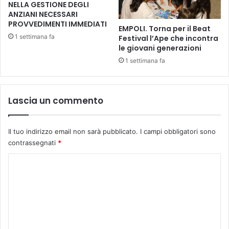
s
r
NELLA GESTIONE DEGLI
o
ANZIANI NECESSARI
e
PROVVEDIMENTI IMMEDIATI
m
2
EMPOLI. Torna per il Beat
m
0
1 settimana fa
Festival l’Ape che incontra
i
2
le giovani generazioni
n
3
1 settimana fa
i
c
s
o
t
m
r
Lascia un commento
e
a
n
r
e
e
Il tuo indirizzo email non sarà pubblicato.
I campi obbligatori sono
l
b
contrassegnati
*
2
e
0
C
v
1
a
9
o
n
.
m
d
I
e
m
l
i
d
e
n
i