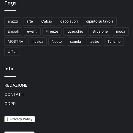
Tags
arazzi
arte
Calcio
capolavori
dipinto su tavola
Empoli
eventi
Firenze
fucecchio
istruzione
moda
MOSTRA
musica
Nuoto
scuola
teatro
Turismo
Uffizi
Info
REDAZIONE
CONTATTI
GDPR
Privacy Policy