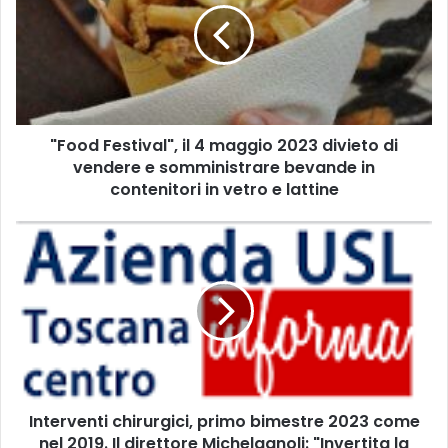
o
d
F
e
s
t
"Food Festival", il 4 maggio 2023 divieto di
i
vendere e somministrare bevande in
v
a
contenitori in vetro e lattine
l
"
I
,
n
i
t
l
e
4
r
m
v
a
e
g
n
g
t
i
Interventi chirurgici, primo bimestre 2023 come
i
o
nel 2019. Il direttore Michelagnoli: "Invertita la
c