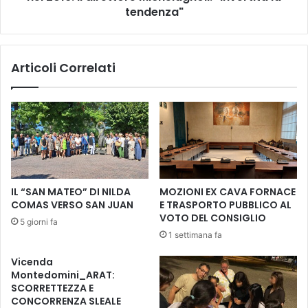
2
h
tendenza"
0
i
2
r
3
u
Articoli Correlati
d
r
i
g
v
i
i
c
e
i
t
,
o
p
d
r
i
i
IL “SAN MATEO” DI NILDA
MOZIONI EX CAVA FORNACE
v
m
COMAS VERSO SAN JUAN
E TRASPORTO PUBBLICO AL
e
o
VOTO DEL CONSIGLIO
5 giorni fa
n
b
1 settimana fa
d
i
e
m
Vicenda
r
e
Montedomini_ARAT:
e
s
SCORRETTEZZA E
e
t
CONCORRENZA SLEALE