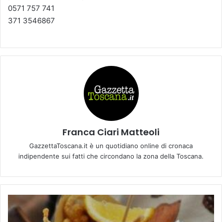
0571 757 741
371 3546867
Franca Ciari Matteoli
GazzettaToscana.it è un quotidiano online di cronaca
indipendente sui fatti che circondano la zona della Toscana.
"
F
o