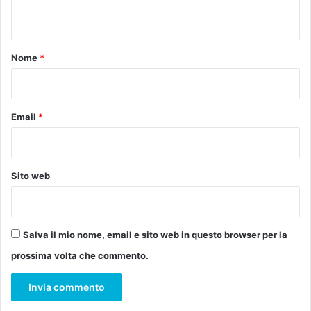
n
c
r
o
e
t
n
t
o
t
Nome
*
t
e
o
*
n
r
i
e
t
M
Email
*
o
i
r
c
i
h
i
e
Sito web
n
l
v
a
e
g
t
n
Salva il mio nome, email e sito web in questo browser per la
r
o
prossima volta che commento.
o
l
e
i
l
:
a
"