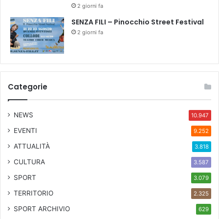
2 giorni fa
SENZA FILI – Pinocchio Street Festival
2 giorni fa
Categorie
NEWS
10.947
EVENTI
9.252
ATTUALITÀ
3.818
CULTURA
3.587
SPORT
3.079
TERRITORIO
2.325
SPORT ARCHIVIO
629