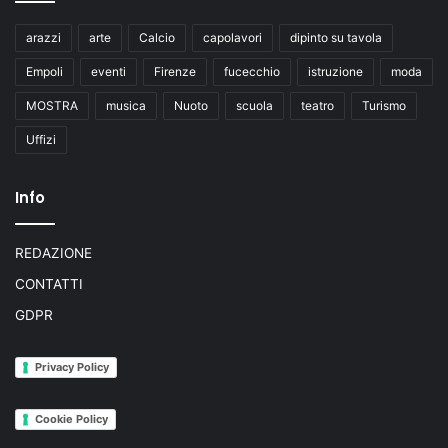
arazzi
arte
Calcio
capolavori
dipinto su tavola
Empoli
eventi
Firenze
fucecchio
istruzione
moda
MOSTRA
musica
Nuoto
scuola
teatro
Turismo
Uffizi
Info
REDAZIONE
CONTATTI
GDPR
Privacy Policy
Cookie Policy