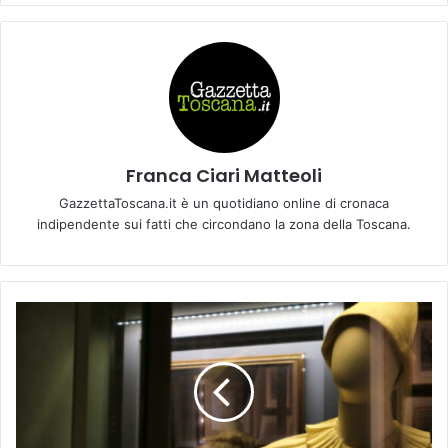
Franca Ciari Matteoli
GazzettaToscana.it è un quotidiano online di cronaca
indipendente sui fatti che circondano la zona della Toscana.
E
N
R
I
C
O
C