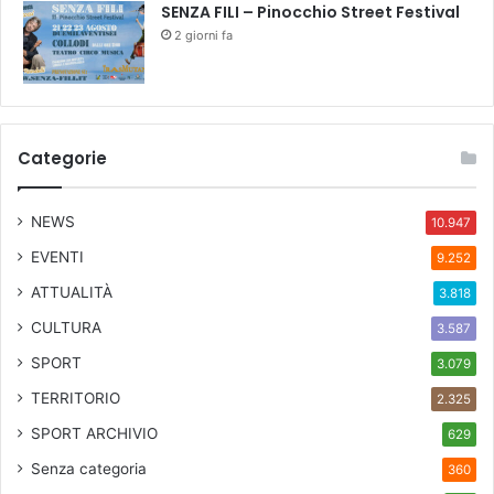
SENZA FILI – Pinocchio Street Festival
2 giorni fa
Categorie
NEWS
10.947
EVENTI
9.252
ATTUALITÀ
3.818
CULTURA
3.587
SPORT
3.079
TERRITORIO
2.325
SPORT ARCHIVIO
629
Senza categoria
360