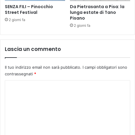
a
SENZA FILI – Pinocchio
Da Pietrasanta a Pisa: la
e
V
Street Festival
lunga estate di Tano
r
Pisano
i
g
2 giorni fa
l
l
2 giorni fa
l
i
a
o
C
v
Lascia un commento
a
e
r
r
u
6
Il tuo indirizzo email non sarà pubblicato.
I campi obbligatori sono
s
0
contrassegnati
*
o
i
d
n
C
i
a
o
B
l
e
c
m
l
u
m
l
n
o
i
e
s
h
n
g
u