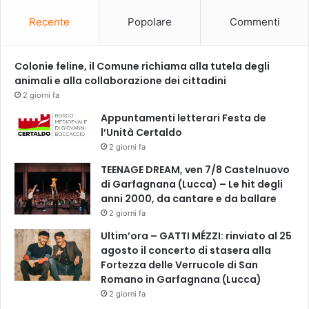
o
i
Recente
Popolare
Commenti
a
e
E
Colonie feline, il Comune richiama alla tutela degli
m
animali e alla collaborazione dei cittadini
p
2 giorni fa
o
Appuntamenti letterari Festa de
l
l’Unità Certaldo
i
2 giorni fa
TEENAGE DREAM, ven 7/8 Castelnuovo
di Garfagnana (Lucca) – Le hit degli
anni 2000, da cantare e da ballare
2 giorni fa
Ultim’ora – GATTI MÉZZI: rinviato al 25
agosto il concerto di stasera alla
Fortezza delle Verrucole di San
Romano in Garfagnana (Lucca)
2 giorni fa