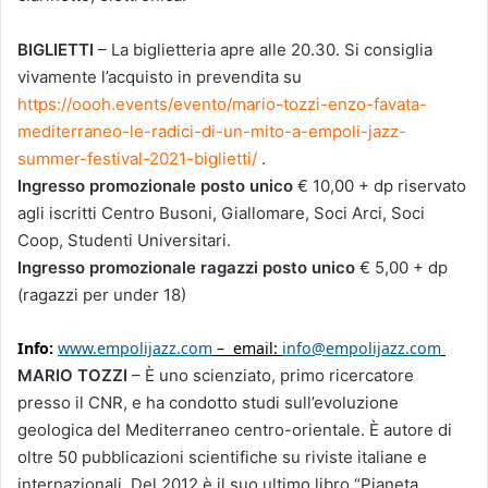
BIGLIETTI
– La biglietteria apre alle 20.30. Si consiglia
vivamente l’acquisto in prevendita su
https://oooh.events/evento/mario-tozzi-enzo-favata-
mediterraneo-le-radici-di-un-mito-a-empoli-jazz-
summer-festival-2021-biglietti/
.
Ingresso promozionale posto unico
€ 10,00 + dp riservato
agli iscritti Centro Busoni, Giallomare, Soci Arci, Soci
Coop, Studenti Universitari.
Ingresso promozionale ragazzi posto unico
€ 5,00 + dp
(ragazzi per under 18)
Info:
www.empolijazz.com
– email:
info@empolijazz.com
MARIO TOZZI
– È uno scienziato, primo ricercatore
presso il CNR, e ha condotto studi sull’evoluzione
geologica del Mediterraneo centro-orientale. È autore di
oltre 50 pubblicazioni scientifiche su riviste italiane e
internazionali. Del 2012 è il suo ultimo libro “Pianeta