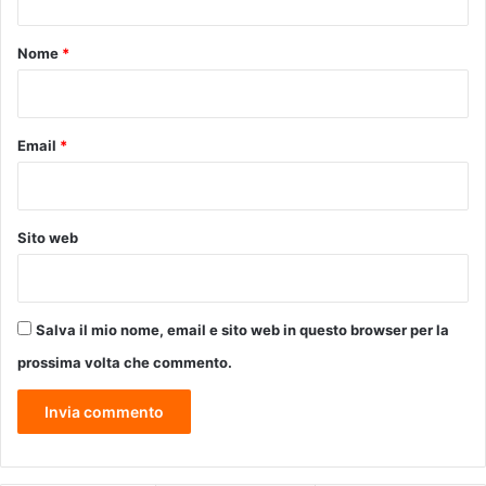
u
t
b
a
d
o
Nome
*
r
i
*
d
F
o
i
(
r
Email
*
F
e
i
n
r
z
e
e
Sito web
n
,
z
P
e
r
)
a
Salva il mio nome, email e sito web in questo browser per la
t
o
prossima volta che commento.
,
P
i
s
t