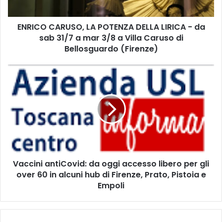
A
R
ENRICO CARUSO, LA POTENZA DELLA LIRICA - da
U
sab 31/7 a mar 3/8 a Villa Caruso di
S
O
Bellosguardo (Firenze)
,
L
V
A
a
P
c
O
c
T
i
E
n
N
i
Z
a
A
n
D
Vaccini antiCovid: da oggi accesso libero per gli
t
E
over 60 in alcuni hub di Firenze, Prato, Pistoia e
i
L
C
Empoli
L
o
A
v
L
i