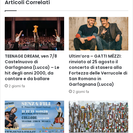
Articoli Correlati
I
d
R
:
I
d
C
a
A
o
-
g
d
g
a
i
s
a
TEENAGE DREAM, ven 7/8
Ultim’ora – GATTI MÉZZI:
a
c
Castelnuovo di
rinviato al 25 agosto il
b
c
Garfagnana (Lucca) – Le
concerto di stasera alla
3
e
hit degli anni 2000, da
Fortezza delle Verrucole di
1
s
cantare e da ballare
San Romano in
/
s
Garfagnana (Lucca)
2 giorni fa
7
o
2 giorni fa
a
l
m
i
a
b
r
e
3
r
/
o
8
p